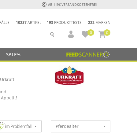
AB 119€ VERSANDKOSTENFREI
FÄLLE
10237
ARTIKEL
193
PRODUKTTESTS
222
MARKEN
0
0
SALE%
Urkraft
 und
 Appetit!
Pferdealter