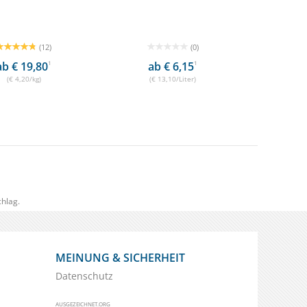
(12)
(0)
ab € 19,80
1
ab € 6,15
1
(€ 4,20/kg)
(€ 13,10/Liter)
hlag.
MEINUNG & SICHERHEIT
Datenschutz
AUSGEZEICHNET.ORG