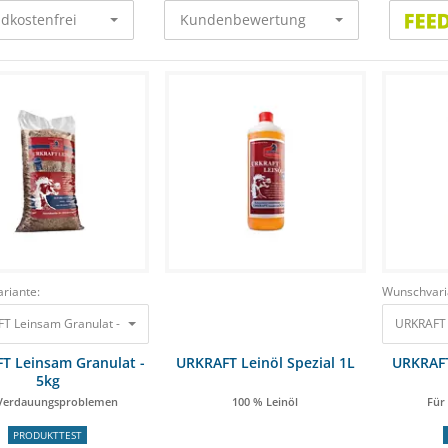
dkostenfrei
Kundenbewertung
riante:
Wunschvari
T Leinsam Granulat - 5kg Bei Verdauungsproblemen 21,50 €
URKRAFT L
T Leinsam Granulat -
URKRAFT Leinöl Spezial 1L
URKRAFT
5kg
 Verdauungsproblemen
100 % Leinöl
Für
PRODUKTTEST