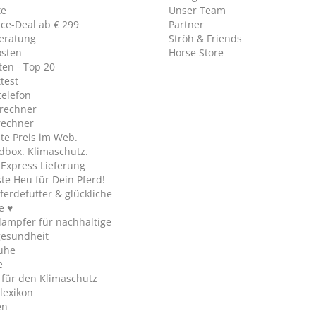
te
Unser Team
ice-Deal ab € 299
Partner
eratung
Ströh & Friends
osten
Horse Store
en - Top 20
test
telefon
rechner
rechner
te Preis im Web.
dbox. Klimaschutz.
y Express Lieferung
te Heu für Dein Pferd!
ferdefutter & glückliche
e ♥
ampfer für nachhaltige
gesundheit
uhe
e
 für den Klimaschutz
lexikon
en