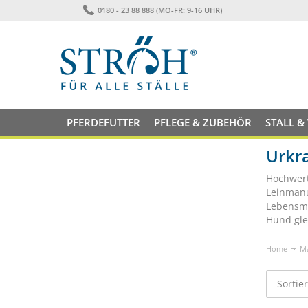
0180 - 23 88 888 (MO-FR: 9-16 UHR)
PFERDEFUTTER
PFLEGE & ZUBEHÖR
STALL &
Urkra
Hochwert
Leinmanu
Lebensmi
Hund gle
Home
M
Sortie