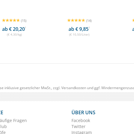
(15)
(14)
ab € 20,20
1
ab € 9,85
1
(€ 4,30/kg)
(€ 10,50/Liter)
se inklusive gesetzlicher MwSt., zzgl.
Versandkosten
und ggf. Mindermengenzusc
CE
ÜBER UNS
äufige Fragen
Facebook
Club
Twitter
öfe
Instagram