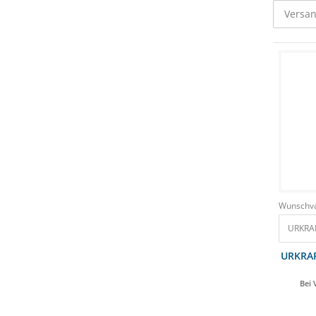
Versan
Wunschva
URKRAF
URKRAF
Bei