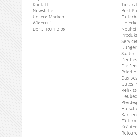
Kontakt
Tierärz
Newsletter
Best-Pr
Unsere Marken
Futterb
Widerruf
Lieferk
Der STRÖH Blog
Neuheit
Produkt
Service
Dünger
Saaten
Der bes
Die Fee
Priorit
Das bes
Gutes P
Rehkitz
Heubed
Pferde
Hufsch
Karrier
Füttern
Kräuter
Retour