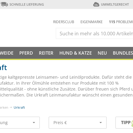
SCHNELLE LIEFERUNG
UMWELTGERECHT
RIDERSCLUB
EIGENMARKE
115
PROBLEM
 WEIDE
PFERD
REITER
HUND & KATZE
NEU
BUNDLES
ft
ige kaltgepresste Leinsamen- und Leinölprodukte. Dafür steht die 
faktur. In ihrer Ölmühle entstehen nur Produkte mit 100 %
ttelqualität - ohne künstliche Zusätze. Darüber freuen sich Pferd
ichermaßen. Die Urkraft Leinmanufaktur wünscht einen gesunden
arken
Urkraft
rung
Preis €