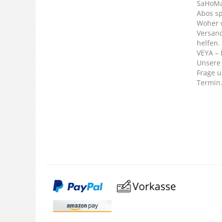
SaHoMa 
Abos s
Woher 
Versan
helfen.
VEYA – 
Unsere 
Frage u
Termin