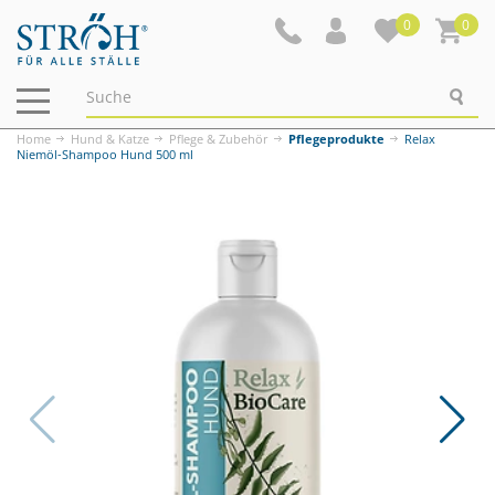
0
0
Navigation
ein-/ausblenden
Home
Hund & Katze
Pflege & Zubehör
Pflegeprodukte
Relax
Niemöl-Shampoo Hund 500 ml