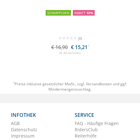
SCHNÄPPCHEN
RABATT
10%
(0)
€ 16,90
€ 15,21
1
(€ 30,42/Liter)
1
Preise inklusive gesetzlicher MwSt., zzgl.
Versandkosten
und ggf.
Mindermengenzuschlag.
INFOTHEK
SERVICE
AGB
FAQ - Häufige Fragen
Datenschutz
RidersClub
Impressum
Reiterhöfe