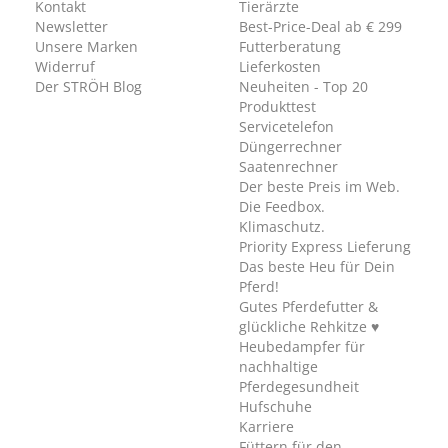
Kontakt
Tierärzte
Newsletter
Best-Price-Deal ab € 299
Unsere Marken
Futterberatung
Widerruf
Lieferkosten
Der STRÖH Blog
Neuheiten - Top 20
Produkttest
Servicetelefon
Düngerrechner
Saatenrechner
Der beste Preis im Web.
Die Feedbox.
Klimaschutz.
Priority Express Lieferung
Das beste Heu für Dein
Pferd!
Gutes Pferdefutter &
glückliche Rehkitze ♥
Heubedampfer für
nachhaltige
Pferdegesundheit
Hufschuhe
Karriere
Füttern für den