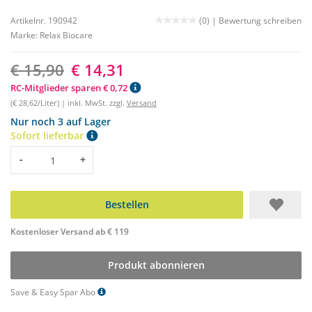
Artikelnr. 190942
(0) |
Bewertung schreiben
Marke:
Relax Biocare
€ 15,90
€ 14,31
RC-Mitglieder sparen € 0,72
(€ 28,62/Liter) | inkl. MwSt. zzgl.
Versand
Nur noch 3 auf Lager
Sofort lieferbar
Menge
-
+
Bestellen
Kostenloser Versand ab € 119
Produkt abonnieren
Save & Easy Spar Abo