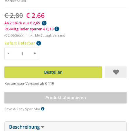
Marke:
KERBL
€ 2,80
€ 2,66
Ab 2 Stück nur € 2,65
k
RC-Mitglieder sparen € 0,13
(€ 2,66/Stück) | inkl. MwSt. zzgl.
Versand
Sofort lieferbar
Menge
-
+
Bestellen
Kostenloser Versand ab € 119
Produkt abonnieren
Save & Easy Spar Abo
Beschreibung