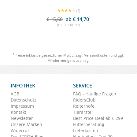
(2)
€ 15,60
ab € 14,70
1
(€ 134,73/Liter)
1
Preise inklusive gesetzlicher MwSt., zzgl.
Versandkosten
und ggf.
Mindermengenzuschlag.
INFOTHEK
SERVICE
AGB
FAQ - Häufige Fragen
Datenschutz
RidersClub
Impressum
Reiterhöfe
Kontakt
Tierärzte
Newsletter
Best-Price-Deal ab € 299
Unsere Marken
Futterberatung
Widerruf
Lieferkosten
Der STRÖH Blog
Neuheiten - Top 20