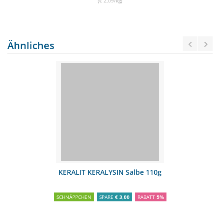
(€ 2,09/kg)
Ähnliches
KERALIT KERALYSIN Salbe 110g
SCHNÄPPCHEN
SPARE
€ 3,00
RABATT
5%