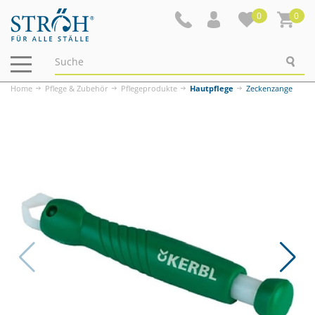
0
0
Navigation
ein-/ausblenden
Home
Pflege & Zubehör
Pflegeprodukte
Hautpflege
Zeckenzange