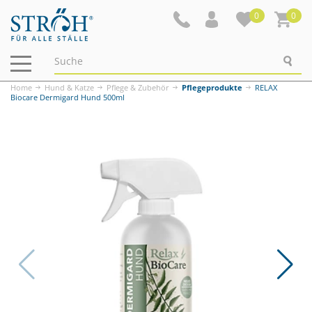
0
0
Navigation
ein-/ausblenden
Home
Hund & Katze
Pflege & Zubehör
Pflegeprodukte
RELAX
Biocare Dermigard Hund 500ml