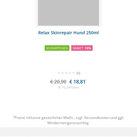
Relax Skinrepair Hund 250ml
SCHNÄPPCHEN
RABATT
10%
(0)
€ 20,90
€ 18,81
1
(€ 75,24/Liter)
1
Preise inklusive gesetzlicher MwSt., zzgl.
Versandkosten
und ggf.
Mindermengenzuschlag.