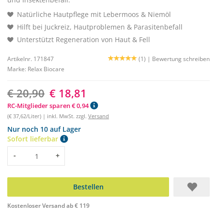
Natürliche Hautpflege mit Lebermoos & Niemöl
Hilft bei Juckreiz, Hautproblemen & Parasitenbefall
Unterstützt Regeneration von Haut & Fell
Artikelnr. 171847
(1) |
Bewertung schreiben
Marke:
Relax Biocare
€ 20,90
€ 18,81
RC-Mitglieder sparen € 0,94
(€ 37,62/Liter) | inkl. MwSt. zzgl.
Versand
Nur noch 10 auf Lager
Sofort lieferbar
Menge
-
+
Bestellen
Kostenloser Versand ab € 119