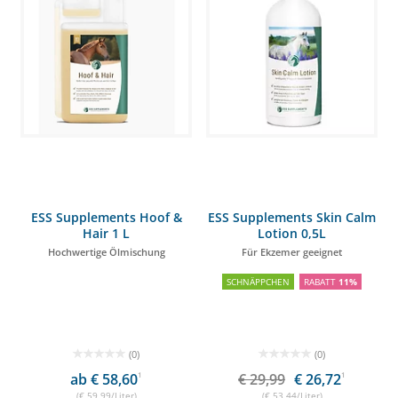
ESS Supplements Hoof &
ESS Supplements Skin Calm
Hair 1 L
Lotion 0,5L
Hochwertige Ölmischung
Für Ekzemer geeignet
SCHNÄPPCHEN
RABATT
11%
(0)
(0)
ab € 58,60
1
€ 29,99
€ 26,72
1
(€ 59,99/Liter)
(€ 53,44/Liter)