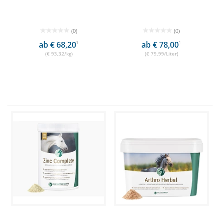
(0)
(0)
ab € 68,20
1
ab € 78,00
1
(€ 93,32/kg)
(€ 79,99/Liter)