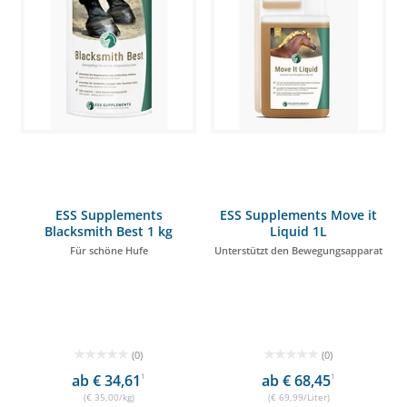
ESS Supplements
ESS Supplements Move it
Blacksmith Best 1 kg
Liquid 1L
Für schöne Hufe
Unterstützt den Bewegungsapparat
(0)
(0)
ab € 34,61
1
ab € 68,45
1
(€ 35,00/kg)
(€ 69,99/Liter)