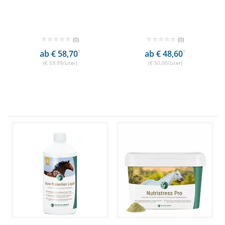
(0)
(0)
ab € 58,70
1
ab € 48,60
1
(€ 59,99/Liter)
(€ 50,00/Liter)