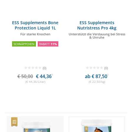
ESS Supplements Bone
ESS Supplements
Protection Liquid 1L
Nutristress Pro 4kg
Für starke Knochen
Unterstützt die Verdauung bei Stress
& Unruhe
SCHNÄPPCHEN
RABATT
11%
(0)
(0)
€ 50,00
€ 44,36
1
ab € 87,50
1
(€ 44,36/Liter)
(€ 22,50/kg)