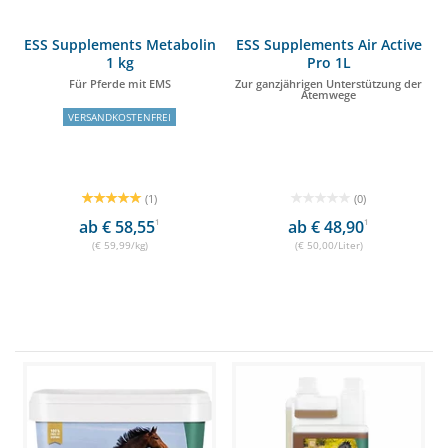
ESS Supplements Metabolin
ESS Supplements Air Active
1 kg
Pro 1L
Für Pferde mit EMS
Zur ganzjährigen Unterstützung der
Atemwege
VERSANDKOSTENFREI
(1)
(0)
ab € 58,55
1
ab € 48,90
1
(€ 59,99/kg)
(€ 50,00/Liter)