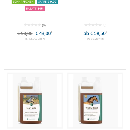
SCHNÄPPCHEN
SPARE
€ 9,00
RABATT
14%
(0)
(0)
€ 50,00
€ 43,00
1
ab € 58,50
1
(€ 43,00/Liter)
(€ 92,29/kg)