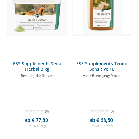
ESS Supplements Seda
ESS Supplements Tendo
Herbal 3 kg
Sensitive 1L
Beruhigt die Nerven
Mehr Bewegungsfreude
(0)
(0)
ab € 77,80
1
ab € 68,50
1
(€ 26,66/kg)
(€ 69,99/Liter)