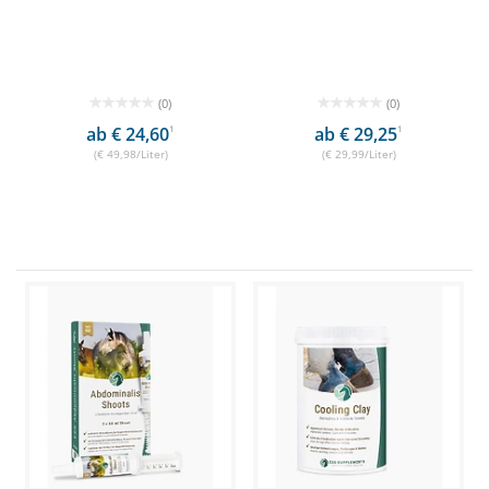
(0)
(0)
ab € 24,60
1
ab € 29,25
1
(€ 49,98/Liter)
(€ 29,99/Liter)