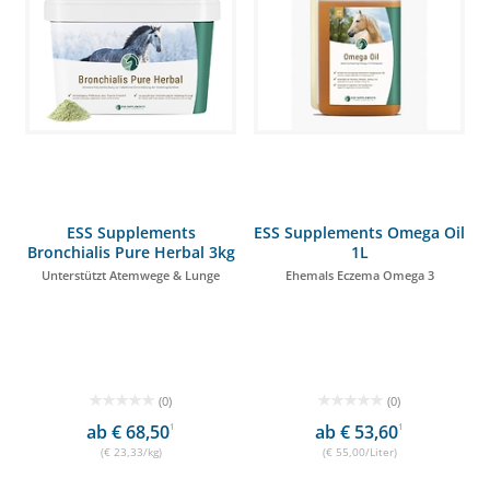
ESS Supplements
ESS Supplements Omega Oil
Bronchialis Pure Herbal 3kg
1L
Unterstützt Atemwege & Lunge
Ehemals Eczema Omega 3
(0)
(0)
ab € 68,50
1
ab € 53,60
1
(€ 23,33/kg)
(€ 55,00/Liter)