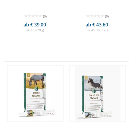
(0)
(0)
ab € 39,00
1
ab € 43,60
1
(€ 66,67/kg)
(€ 45,00/Liter)