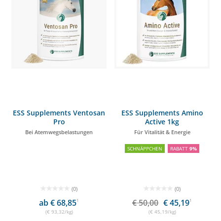
ESS Supplements Ventosan
ESS Supplements Amino
Pro
Active 1kg
Bei Atemwegsbelastungen
Für Vitalität & Energie
SCHNÄPPCHEN
RABATT
9%
(0)
(0)
ab € 68,85
1
€ 50,00
€ 45,19
1
(€ 93,32/kg)
(€ 45,19/kg)