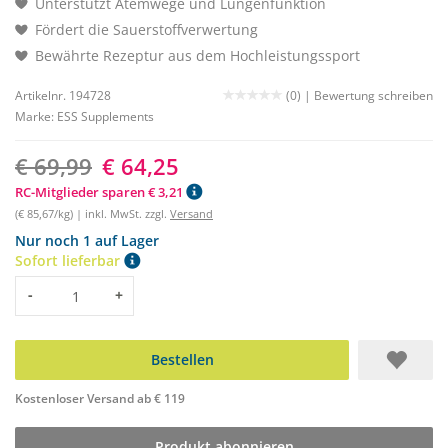
Unterstützt Atemwege und Lungenfunktion
Fördert die Sauerstoffverwertung
Bewährte Rezeptur aus dem Hochleistungssport
Artikelnr. 194728
(0) |
Bewertung schreiben
Marke:
ESS Supplements
€ 69,99
€ 64,25
RC-Mitglieder sparen € 3,21
(€ 85,67/kg) | inkl. MwSt. zzgl.
Versand
Nur noch 1 auf Lager
Sofort lieferbar
Menge
-
+
Bestellen
Kostenloser Versand ab € 119
Produkt abonnieren