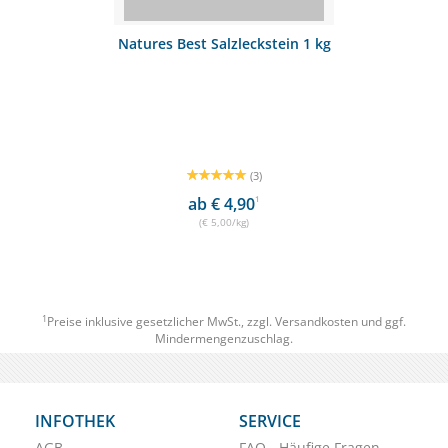
Natures Best Salzleckstein 1 kg
(3)
ab € 4,90
1
(€ 5,00/kg)
1
Preise inklusive gesetzlicher MwSt., zzgl.
Versandkosten
und ggf.
Mindermengenzuschlag.
INFOTHEK
SERVICE
AGB
FAQ - Häufige Fragen