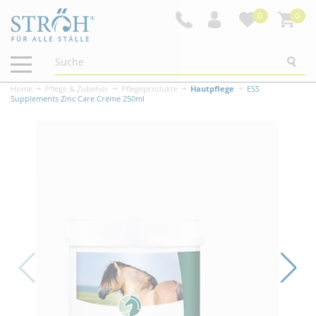
0
0
Navigation
ein-/ausblenden
Home
Pflege & Zubehör
Pflegeprodukte
Hautpflege
ESS
Supplements Zinc Care Creme 250ml