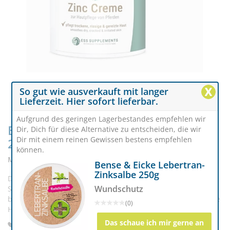
X
So gut wie ausverkauft mit langer
Lieferzeit. Hier sofort lieferbar.
Aufgrund des geringen Lagerbestandes empfehlen wir
ESS Supplements Zinc Care Creme
Dir, Dich für diese Alternative zu entscheiden, die wir
Dir mit einem reinen Gewissen bestens empfehlen
250ml
können.
Mit Zink & Lebertran
Bense & Eicke Lebertran-
Zinksalbe 250g
Diese Creme sollte in keiner Stallapotheke fehlen: ESS
Wundschutz
Supplements Zinc Care Creme unterstützt die Wundheilung
bei Trockenheit und Abschürfungen und pflegt beanspruchte
(0)
Haut mithilfe von Zink und Lebertran.
Das schaue ich mir gerne an
Für greizte Haut & Abschürfungen