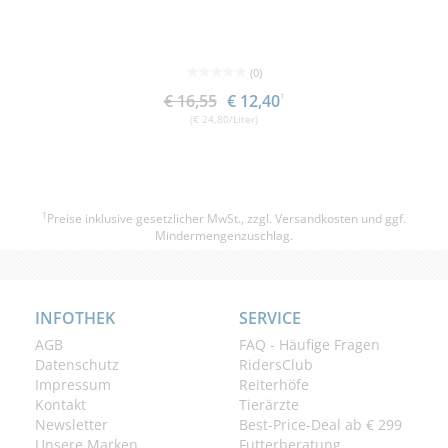
(0)
€ 16,55
€ 12,40
1
(€ 24,80/Liter)
1
Preise inklusive gesetzlicher MwSt., zzgl.
Versandkosten
und ggf.
Mindermengenzuschlag.
INFOTHEK
SERVICE
AGB
FAQ - Häufige Fragen
Datenschutz
RidersClub
Impressum
Reiterhöfe
Kontakt
Tierärzte
Newsletter
Best-Price-Deal ab € 299
Unsere Marken
Futterberatung