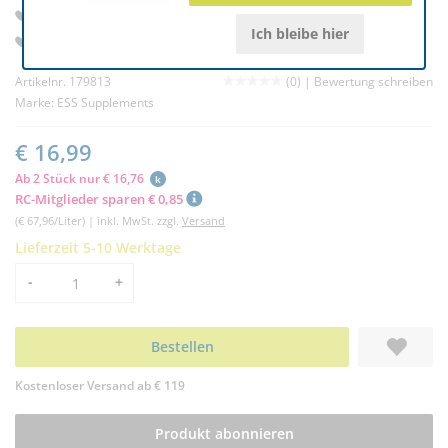
Bietet einen effektiven Nässeschutz
Ich bleibe hier
Ideal bei Mauke und nassen Trachten
Artikelnr. 179813
(0) |
Bewertung schreiben
Marke:
ESS Supplements
€ 16,99
Ab 2 Stück nur € 16,76
k
RC-Mitglieder sparen € 0,85
(€ 67,96/Liter) | inkl. MwSt. zzgl.
Versand
Lieferzeit 5-10 Werktage
Menge
-
+
Bestellen
Kostenloser Versand ab € 119
Produkt abonnieren