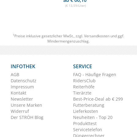
ab € 66,10
(€ 13,59/Liter)
1
Preise inklusive gesetzlicher MwSt., zzgl.
Versandkosten
und ggf.
Mindermengenzuschlag.
INFOTHEK
SERVICE
AGB
FAQ - Häufige Fragen
Datenschutz
RidersClub
Impressum
Reiterhöfe
Kontakt
Tierärzte
Newsletter
Best-Price-Deal ab € 299
Unsere Marken
Futterberatung
Widerruf
Lieferkosten
Der STRÖH Blog
Neuheiten - Top 20
Produkttest
Servicetelefon
Düngerrechner