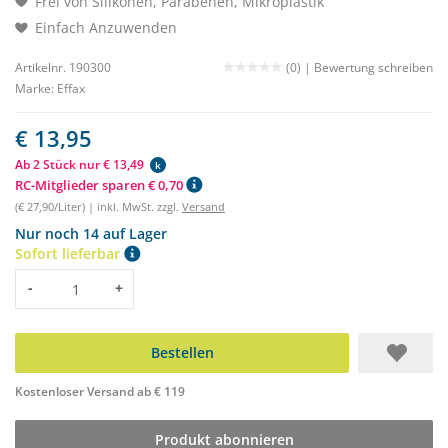
Frei von Silikonen, Parabenen, Mikroplastik
Einfach Anzuwenden
Artikelnr. 190300
(0) |
Bewertung schreiben
Marke:
Effax
€ 13,95
Ab 2 Stück nur € 13,49
k
RC-Mitglieder sparen € 0,70
(€ 27,90/Liter) | inkl. MwSt. zzgl.
Versand
Nur noch 14 auf Lager
Sofort lieferbar
Menge
-
+
Bestellen
Kostenloser Versand ab € 119
Produkt abonnieren