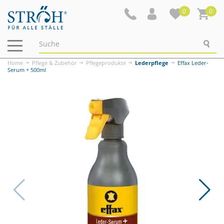
0
0
Navigation
ein-/ausblenden
Home
Pflege & Zubehör
Pflegeprodukte
Lederpflege
Effax Leder-
Serum + 500ml