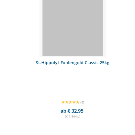
St.Hippolyt Fohlengold Classic 25kg
(4)
ab € 32,95
1
(€ 1,36/kg)