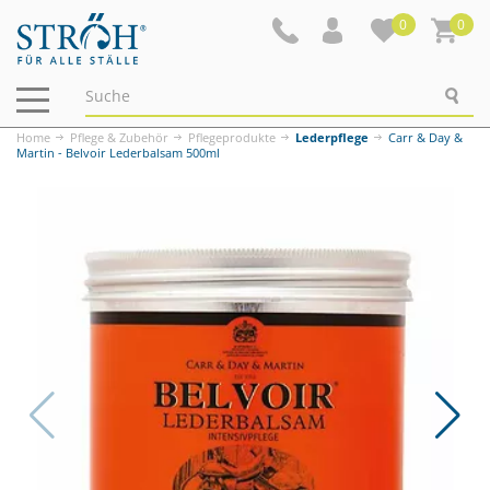
0
0
Navigation
ein-/ausblenden
Home
Pflege & Zubehör
Pflegeprodukte
Lederpflege
Carr & Day &
Martin - Belvoir Lederbalsam 500ml