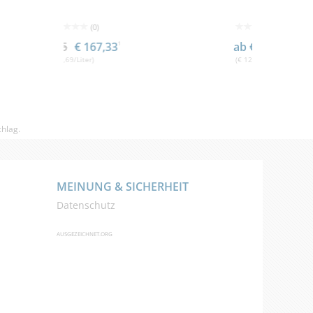
(0)
,33
1
ab € 24,20
1
(€ 124,75/Liter)
hlag.
MEINUNG & SICHERHEIT
Datenschutz
AUSGEZEICHNET.ORG