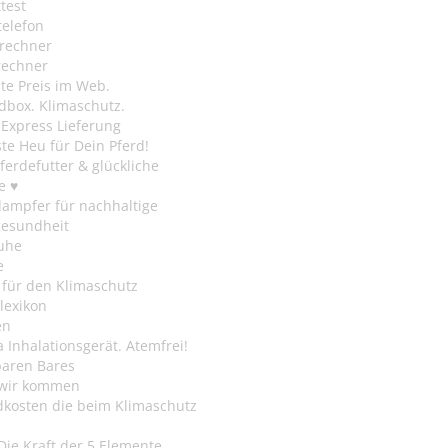
test
telefon
rechner
rechner
te Preis im Web.
dbox. Klimaschutz.
y Express Lieferung
te Heu für Dein Pferd!
ferdefutter & glückliche
e ♥
ampfer für nachhaltige
gesundheit
uhe
e
 für den Klimaschutz
lexikon
en
Inhalationsgerät. Atemfrei!
paren Bares
wir kommen
dkosten die beim Klimaschutz
Die Kraft der 5 Elemente