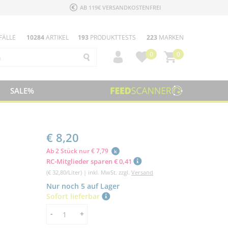
AB 119€ VERSANDKOSTENFREI
FÄLLE
10284
ARTIKEL
193
PRODUKTTESTS
223
MARKEN
0
0
SALE%
€ 8,20
Ab 2 Stück nur € 7,79
k
RC-Mitglieder sparen € 0,41
(€ 32,80/Liter) | inkl. MwSt. zzgl.
Versand
Nur noch 5 auf Lager
Sofort lieferbar
Menge
-
+