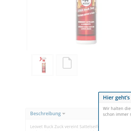
Hier geht’s
Wir halten di
Beschreibung
schon immer s
Leovet Ruck Zuck vereint Sattelseife und Lederfett.