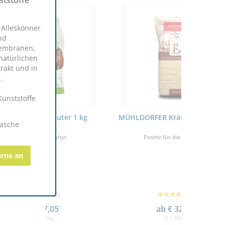
ststoffe
.
r Alleskönner
nd
Membranen,
natürlichen
rakt und in
.
Kunststoffe
er 1 kg
MÜHLDORFER Kräuter-Müsli 20kg
EQUIPUR- 
lasche
yt
Positiv für die Atemwege
für 
erne an
(8)
ab € 32,85
1
(€ 1,68/kg)