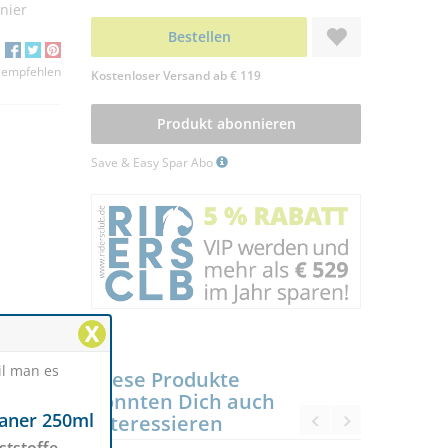
nier
Bestellen
 empfehlen
Kostenloser Versand ab € 119
Produkt abonnieren
Save & Easy Spar Abo
X
il man es
Diese Produkte
könnten Dich auch
eaner 250ml
interessieren