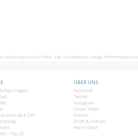
(0)
€ 195,95
€ 167
(€ 6,69/Liter)
se inklusive gesetzlicher MwSt., zzgl.
Versandkosten
und ggf. Mindermengenzusc
CE
ÜBER UNS
äufige Fragen
Facebook
Club
Twitter
öfe
Instagram
te
Unser Team
ice-Deal ab € 299
Partner
eratung
Ströh & Friends
osten
Horse Store
en - Top 20