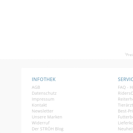
1
Prei
INFOTHEK
SERVI
AGB
FAQ - H
Datenschutz
Riders
Impressum
Reiterh
Kontakt
Tierärz
Newsletter
Best-Pr
Unsere Marken
Futterb
Widerruf
Lieferk
Der STRÖH Blog
Neuheit