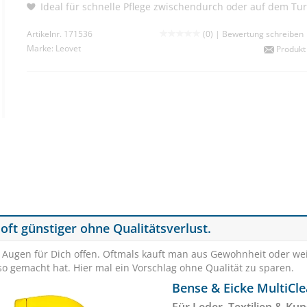
Ideal für schnelle Pflege zwischendurch oder auf dem Tur
Artikelnr. 171536
(0) |
Bewertung schreiben
Marke:
Leovet
Produkt
 oft günstiger ohne Qualitätsverlust.
e Augen für Dich offen. Oftmals kauft man aus Gewohnheit oder we
o gemacht hat. Hier mal ein Vorschlag ohne Qualität zu sparen.
Bense & Eicke MultiCl
 Das Glattleder wird gereinigt und gepflegt zugleich. Das