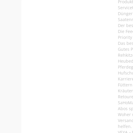
Produkt
Service
Dünger
Saaten
Der bes
Die Fee
Priorit
Das bes
Gutes P
Rehkitz
Heubed
Pferde
Hufsch
Karrier
Füttern
Kräuter
Retour
SaHoMa 
Abos s
Woher 
Versan
helfen.
VEYA – 