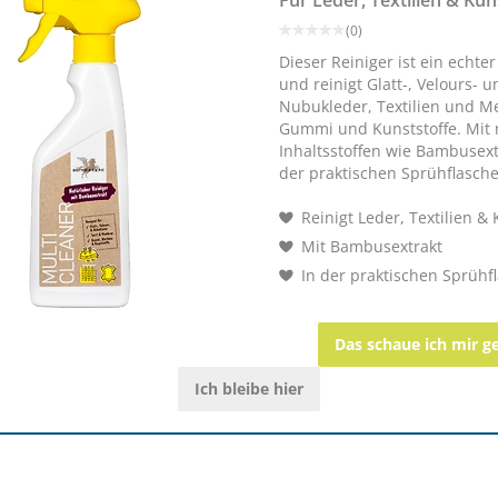
Für Leder, Textilien & Kun
 die schnelle Lederpflege für zwischendurch oder auf dem Turnier
(0)
Dieser Reiniger ist ein echte
und reinigt Glatt-, Velours- u
Nubukleder, Textilien und 
schließend abwischen. Schneller geht nicht!
Gummi und Kunststoffe. Mit 
Inhaltsstoffen wie Bambusext
der praktischen Sprühflasche
Reinigt Leder, Textilien & 
Mit Bambusextrakt
STIEFEL Gelenkkräut
In der praktischen Sprühf
 - Mineralölfrei – Eco Friendly
ehemals Athroph
Das schaue ich mir g
Ich bleibe hier
(1)
ab € 27,05
1
(€ 27,89/kg)