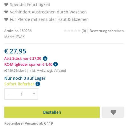
Spendet Feuchtigkeit
Verhindert Austrocknen durch Waschen
Für Pferde mit sensibler Haut & Ekzemer
Artikelnr. 189236
(0) |
Bewertung schreiben
Marke:
EVAX
€ 27,95
Ab 2 Stück nur € 27,30
k
RC-Mitglieder sparen € 1,40
(€ 139,75/Liter) | inkl. MwSt. zzgl.
Versand
Nur noch 3 auf Lager
Sofort lieferbar
Menge
-
+
Bestellen
Kostenloser Versand ab € 119