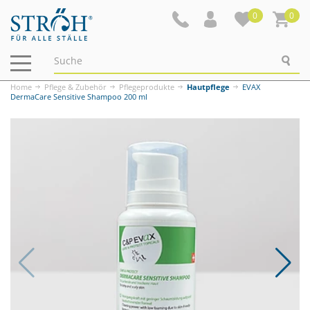
0
0
Navigation
ein-/ausblenden
Home
Pflege & Zubehör
Pflegeprodukte
Hautpflege
EVAX
DermaCare Sensitive Shampoo 200 ml