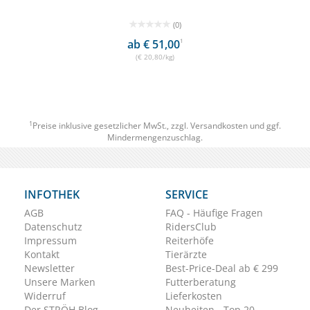
(0)
ab € 51,00
1
(€ 20,80/kg)
1
Preise inklusive gesetzlicher MwSt., zzgl.
Versandkosten
und ggf.
Mindermengenzuschlag.
INFOTHEK
SERVICE
AGB
FAQ - Häufige Fragen
Datenschutz
RidersClub
Impressum
Reiterhöfe
Kontakt
Tierärzte
Newsletter
Best-Price-Deal ab € 299
Unsere Marken
Futterberatung
Widerruf
Lieferkosten
Der STRÖH Blog
Neuheiten - Top 20