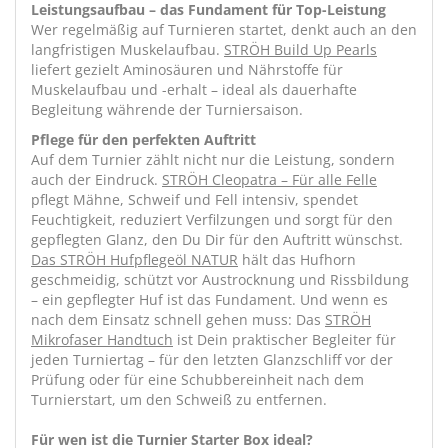
Leistungsaufbau – das Fundament für Top-Leistung
Wer regelmäßig auf Turnieren startet, denkt auch an den
langfristigen Muskelaufbau.
STRÖH Build Up Pearls
liefert gezielt Aminosäuren und Nährstoffe für
Muskelaufbau und -erhalt – ideal als dauerhafte
Begleitung währende der Turniersaison.
Pflege für den perfekten Auftritt
Auf dem Turnier zählt nicht nur die Leistung, sondern
auch der Eindruck.
STRÖH Cleopatra – Für alle Felle
pflegt Mähne, Schweif und Fell intensiv, spendet
Feuchtigkeit, reduziert Verfilzungen und sorgt für den
gepflegten Glanz, den Du Dir für den Auftritt wünschst.
Das
STRÖH Hufpflegeöl NATUR
hält das Hufhorn
geschmeidig, schützt vor Austrocknung und Rissbildung
– ein gepflegter Huf ist das Fundament. Und wenn es
nach dem Einsatz schnell gehen muss: Das
STRÖH
Mikrofaser Handtuch
ist Dein praktischer Begleiter für
jeden Turniertag – für den letzten Glanzschliff vor der
Prüfung oder für eine Schubbereinheit nach dem
Turnierstart, um den Schweiß zu entfernen.
Für wen ist die Turnier Starter Box ideal?