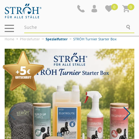
0
0
Navigation
ein-/ausblenden
Home
Pferdefutter
Spezialfutter
STRÖH Turnier Starter Box