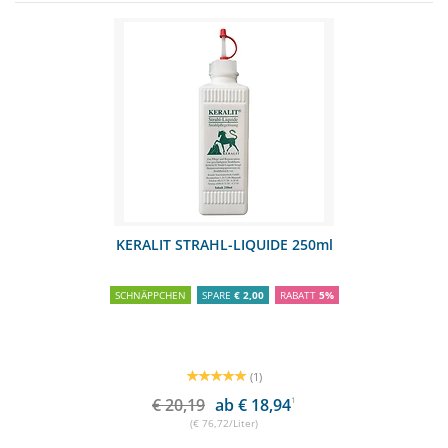
KERALIT STRAHL-LIQUIDE 250ml
SCHNÄPPCHEN
SPARE
€ 2,00
RABATT
5%
(1)
€ 20,19
ab € 18,94
1
(€ 76,72/Liter)