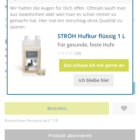
mit Biotin, Methionin & Spurenelementen
Wir halten die Augen für Dich offen. Oftmals kauft man
aus Gewohnheit oder weil man es schon immer so
Artikelnr. 169006
(1) |
Bewertung schreiben
gemacht hat. Hier mal ein Vorschlag ohne Qualität zu
Marke:
Equinova
sparen.
STRÖH Hufkur flüssig 1 L
€ 35,00
Für gesunde, feste Hufe
Ab 2 Stück nur € 34,15
k
(0)
RC-Mitglieder sparen € 1,75
(€ 35,00/Liter) | inkl. MwSt. zzgl.
Versand
Das schaue ich mir gerne an
Nur noch 4 auf Lager
Sofort lieferbar
Ich bleibe hier
Aktion Green-Pair-Price:
Menge
-
+
SPARE € 2,00
Bestellen
Kostenloser Versand ab € 119
Produkt abonnieren