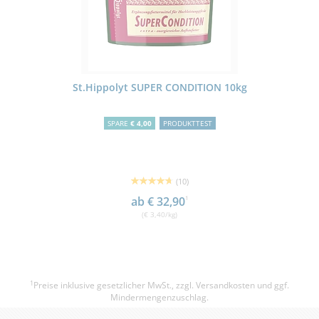
St.Hippolyt SUPER CONDITION 10kg
SPARE
€ 4,00
PRODUKTTEST
(10)
ab € 32,90
1
(€ 3,40/kg)
1
Preise inklusive gesetzlicher MwSt., zzgl.
Versandkosten
und ggf.
Mindermengenzuschlag.