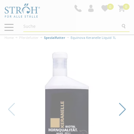
0
0
Navigation
ein-/ausblenden
Home
Pferdefutter
Spezialfutter
Equinova Keranelle Liquid 1L