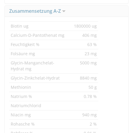
Zusammensetzung A-Z
Biotin ug
1800000 ug
Calcium-D-Pantothenat mg
406 mg
Feuchtigkeit %
63 %
Folsäure mg
23 mg
Glycin-Manganchelat-
5000 mg
Hydrat mg
Glycin-Zinkchelat-Hydrat
8840 mg
Methionin
50 g
Natrium %
0.78 %
Natriumchlorid
Niacin mg
940 mg
Rohasche %
2 %