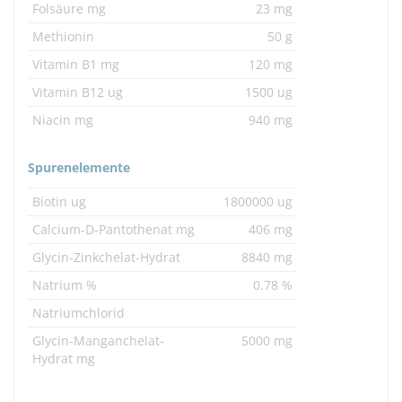
Folsäure mg
23 mg
Methionin
50 g
Vitamin B1 mg
120 mg
Vitamin B12 ug
1500 ug
Niacin mg
940 mg
Spurenelemente
Biotin ug
1800000 ug
Calcium-D-Pantothenat mg
406 mg
Glycin-Zinkchelat-Hydrat
8840 mg
Natrium %
0.78 %
Natriumchlorid
Glycin-Manganchelat-
5000 mg
Hydrat mg