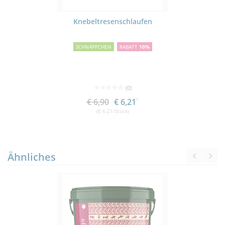
Knebeltresenschlaufen
SCHNÄPPCHEN
RABATT
10%
(0)
€ 6,90
€ 6,21
1
(€ 6,21/Stück)
Ähnliches