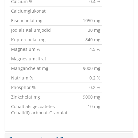
Calcium %
0.4 %
Calciumglukonat
Eisenchelat mg
1050 mg
Jod als Kaliumjodid
30 mg
Kupferchelat mg
840 mg
Magnesium %
4.5 %
Magnesiumcitrat
Manganchelat mg
9000 mg
Natrium %
0.2 %
Phosphor %
0.2 %
Zinkchelat mg
9000 mg
Cobalt als gecoatetes
10 mg
Cobalt(II)carbonat-Granulat