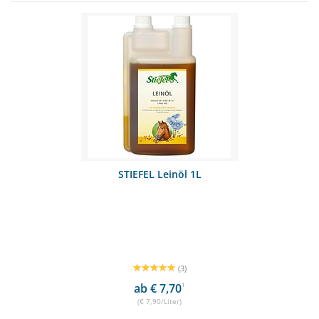
STIEFEL Leinöl 1L
(3)
ab € 7,70
1
(€ 7,90/Liter)