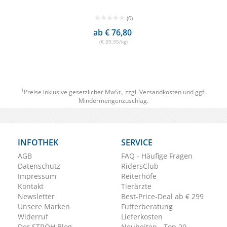
(0)
ab € 76,80
1
(€ 39,95/kg)
1
Preise inklusive gesetzlicher MwSt., zzgl.
Versandkosten
und ggf.
Mindermengenzuschlag.
INFOTHEK
SERVICE
AGB
FAQ - Häufige Fragen
Datenschutz
RidersClub
Impressum
Reiterhöfe
Kontakt
Tierärzte
Newsletter
Best-Price-Deal ab € 299
Unsere Marken
Futterberatung
Widerruf
Lieferkosten
Der STRÖH Blog
Neuheiten - Top 20