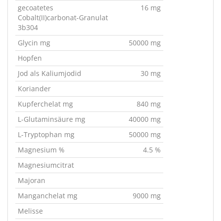
gecoatetes
16 mg
Cobalt(II)carbonat-Granulat
3b304
Glycin mg
50000 mg
Hopfen
Jod als Kaliumjodid
30 mg
Koriander
Kupferchelat mg
840 mg
L-Glutaminsäure mg
40000 mg
L-Tryptophan mg
50000 mg
Magnesium %
4.5 %
Magnesiumcitrat
Majoran
Manganchelat mg
9000 mg
Melisse