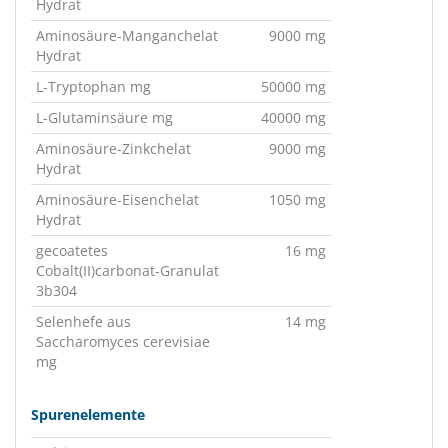
Hydrat
Aminosäure-Manganchelat
9000 mg
Hydrat
L-Tryptophan mg
50000 mg
L-Glutaminsäure mg
40000 mg
Aminosäure-Zinkchelat
9000 mg
Hydrat
Aminosäure-Eisenchelat
1050 mg
Hydrat
gecoatetes
16 mg
Cobalt(II)carbonat-Granulat
3b304
Selenhefe aus
14 mg
Saccharomyces cerevisiae
mg
Spurenelemente