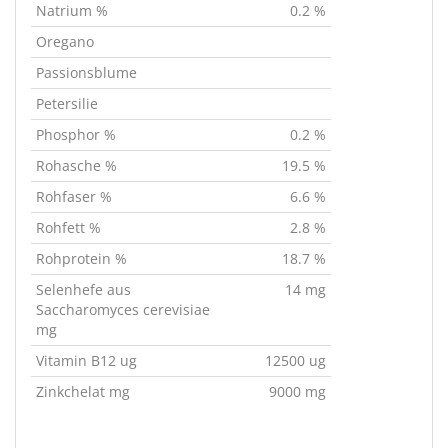
Natrium %
0.2 %
Oregano
Passionsblume
Petersilie
Phosphor %
0.2 %
Rohasche %
19.5 %
Rohfaser %
6.6 %
Rohfett %
2.8 %
Rohprotein %
18.7 %
Selenhefe aus
14 mg
Saccharomyces cerevisiae
mg
Vitamin B12 ug
12500 ug
Zinkchelat mg
9000 mg