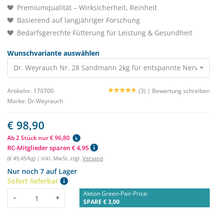
Premiumqualität – Wirksicherheit, Reinheit
Basierend auf langjähriger Forschung
Bedarfsgerechte Fütterung für Leistung & Gesundheit
Wunschvariante auswählen
Dr. Weyrauch Nr. 28 Sandmann 2kg für entspannte Nerven 98
Artikelnr. 170700
(3) |
Bewertung schreiben
Marke:
Dr.Weyrauch
€ 98,90
Ab 2 Stück nur € 96,80
k
RC-Mitglieder sparen € 4,95
(€ 49,45/kg) | inkl. MwSt. zzgl.
Versand
Nur noch 7 auf Lager
Sofort lieferbar
Aktion Green-Pair-Price:
Menge
-
+
SPARE € 3,00