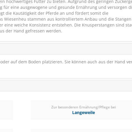
in hochwertiges Futter zu bieten. Aufgrund des geringen Zuckerg
ng für eine ausgewogene und gesunde Ernährung und versorgen d
gt die Kautätigkeit der Pferde an und fördert somit die
das Wiesenheu stammen aus kontrolliertem Anbau und die Stangen
er eine weiche Konsistenz entstehen. Die Knusperstangen sind sta
us der Hand gefressen werden.
g oder auf dem Boden platzieren. Sie können auch aus der Hand ver
Salvana SB Mineral Leck
Mineralstoffe & Spuren
Zur besonderen Ernährung/Pflege bei
Langeweile
(12)
ab € 17,66
1
(€ 1,81/kg)