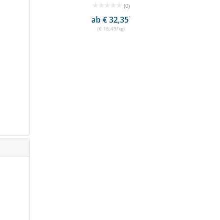
(0)
ab € 32,35
1
(€ 16,49/kg)