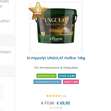
ehalts
ie
ubfrei
füttert
schale 10kg
St.Hippolyt UNGULAT Hufkur 10kg
MÜHLDORFE
elemente
Für Hornwachstum & Hufqualität
Z
SCHNÄPPCHEN
SPARE
€ 4,00
VERSANDKOSTENFREI
RABATT
9%
(11)
€ 77,00
€ 69,90
1
(€ 6,99/kg)