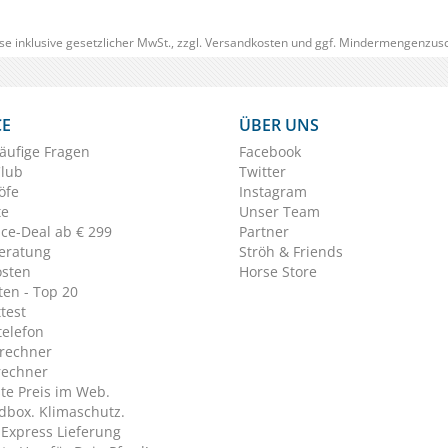
se inklusive gesetzlicher MwSt., zzgl.
Versandkosten
und ggf. Mindermengenzusc
CE
ÜBER UNS
äufige Fragen
Facebook
Club
Twitter
öfe
Instagram
te
Unser Team
ice-Deal ab € 299
Partner
eratung
Ströh & Friends
osten
Horse Store
en - Top 20
test
telefon
rechner
rechner
te Preis im Web.
dbox. Klimaschutz.
y Express Lieferung