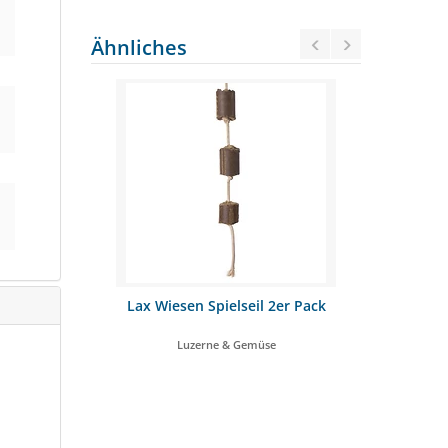
Ähnliches
llen 15kg
Lax Wiesen Spielseil 2er Pack
Marstal
alt
Luzerne & Gemüse