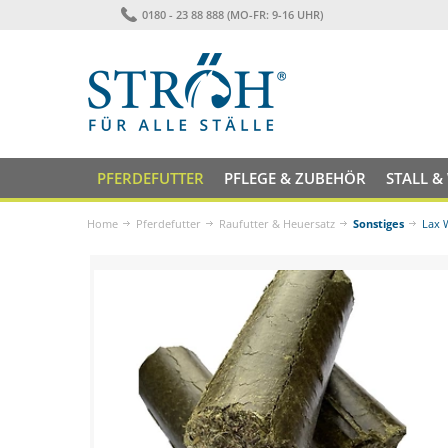
0180 - 23 88 888 (MO-FR: 9-16 UHR)
PFERDEFUTTER
PFLEGE & ZUBEHÖR
STALL &
Home
Pferdefutter
Raufutter & Heuersatz
Sonstiges
Lax 