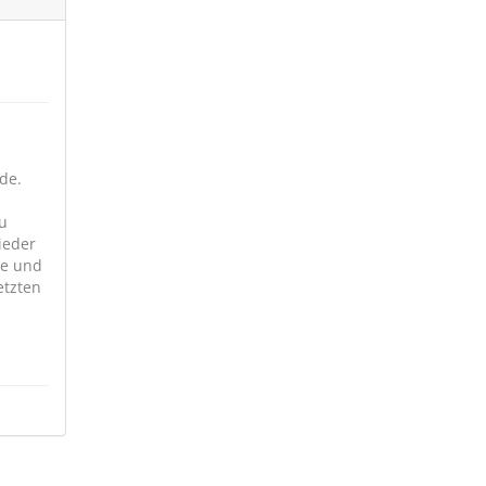
de.
zu
ieder
be und
etzten