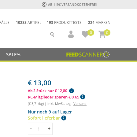
AB 119€ VERSANDKOSTENFREI
FÄLLE
10283
ARTIKEL
193
PRODUKTTESTS
224
MARKEN
0
0
SALE%
€ 13,00
Ab 2 Stück nur € 12,80
k
RC-Mitglieder sparen € 0,65
(€ 3,71/kg) | inkl. MwSt. zzgl.
Versand
Nur noch 9 auf Lager
Sofort lieferbar
Menge
-
+