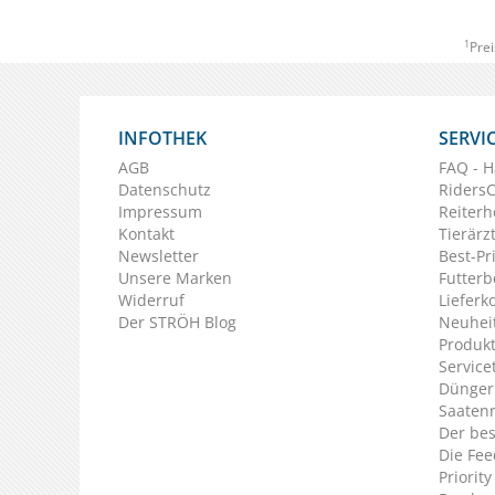
1
Prei
INFOTHEK
SERVI
AGB
FAQ - H
Datenschutz
Riders
Impressum
Reiterh
Kontakt
Tierärz
Newsletter
Best-Pr
Unsere Marken
Futterb
Widerruf
Lieferk
Der STRÖH Blog
Neuheit
Produkt
Service
Dünger
Saaten
Der bes
Die Fee
Priorit