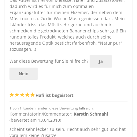
Das Futter ist frei von Melasse, Hafer und Zusatzstoffen,
dadurch wird es für mich zum optimalen
Ergänzungsfutter für meinen Ekzemer, der neben dem
Müsli noch ca. 2x die Woche Mash geniessen darf. Mein
Isländer frisst das Müsli sehr gerne und auch mir
schmecken die getrockneten Bananenchips sehr gut! Ein
rundum tolles Produkt, welches auch durch seine
herausragende Optik besticht (farbenfroh, "Natur pur"
sozusagen...)
War diese Bewertung für Sie hilfreich?
Ja
Nein
Hafi ist begeistert
1
von
1
Kunden fanden diese Bewertung hilfreich.
Kommentatorin/Kommentator:
Kerstin Schmahl
(bewertet am 13.04.2010)
scheint sehr lecker zu sein, riecht auch sehr gut und hat
vorallem keine Zusätze