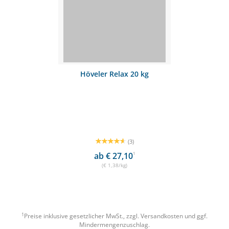
Höveler Relax 20 kg
(3)
ab € 27,10
1
(€ 1,38/kg)
1
Preise inklusive gesetzlicher MwSt., zzgl.
Versandkosten
und ggf.
Mindermengenzuschlag.