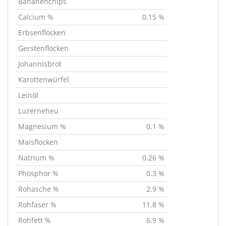
Bananenchips
Calcium %
0.15 %
Erbsenflocken
Gerstenflocken
Johannisbrot
Karottenwürfel
Leinöl
Luzerneheu
Magnesium %
0.1 %
Maisflocken
Natrium %
0.26 %
Phosphor %
0.3 %
Rohasche %
2.9 %
Rohfaser %
11.8 %
Rohfett %
6.9 %