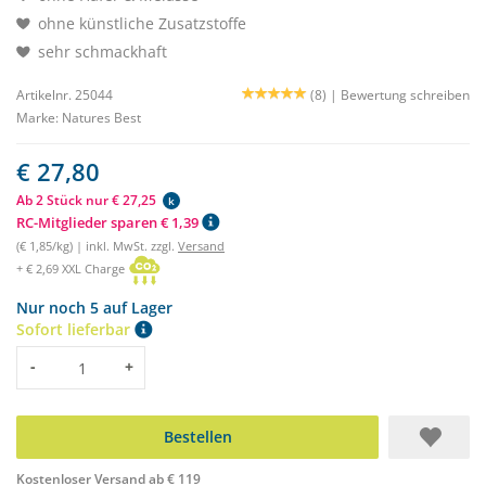
ohne künstliche Zusatzstoffe
sehr schmackhaft
Artikelnr. 25044
(8) |
Bewertung schreiben
Marke:
Natures Best
€ 27,80
Ab 2 Stück nur € 27,25
k
RC-Mitglieder sparen € 1,39
(€ 1,85/kg) | inkl. MwSt. zzgl.
Versand
+ € 2,69 XXL Charge
Nur noch 5 auf Lager
Sofort lieferbar
Menge
-
+
Bestellen
Kostenloser Versand ab € 119