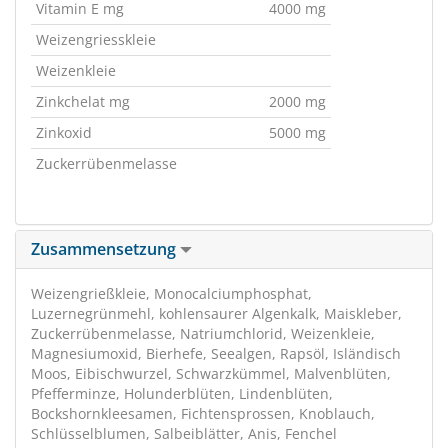
Vitamin E mg
4000 mg
Weizengriesskleie
Weizenkleie
Zinkchelat mg
2000 mg
Zinkoxid
5000 mg
Zuckerrübenmelasse
Zusammensetzung
Weizengrießkleie, Monocalciumphosphat,
Luzernegrünmehl, kohlensaurer Algenkalk, Maiskleber,
Zuckerrübenmelasse, Natriumchlorid, Weizenkleie,
Magnesiumoxid, Bierhefe, Seealgen, Rapsöl, Isländisch
Moos, Eibischwurzel, Schwarzkümmel, Malvenblüten,
Pfefferminze, Holunderblüten, Lindenblüten,
Bockshornkleesamen, Fichtensprossen, Knoblauch,
Schlüsselblumen, Salbeiblätter, Anis, Fenchel