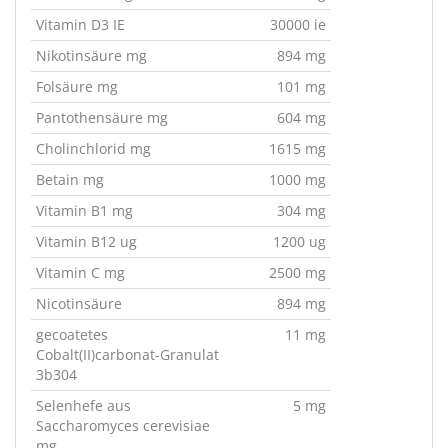
Vitamin D3 IE
30000 ie
Nikotinsäure mg
894 mg
Folsäure mg
101 mg
Pantothensäure mg
604 mg
Cholinchlorid mg
1615 mg
Betain mg
1000 mg
Vitamin B1 mg
304 mg
Vitamin B12 ug
1200 ug
Vitamin C mg
2500 mg
Nicotinsäure
894 mg
gecoatetes
11 mg
Cobalt(II)carbonat-Granulat
3b304
Selenhefe aus
5 mg
Saccharomyces cerevisiae
mg