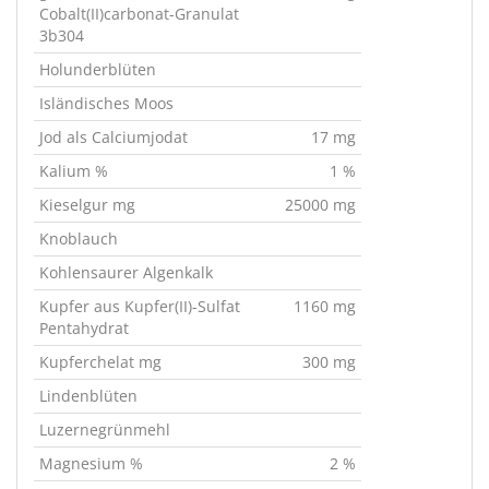
Cobalt(II)carbonat-Granulat
3b304
Holunderblüten
Isländisches Moos
Jod als Calciumjodat
17 mg
Kalium %
1 %
Kieselgur mg
25000 mg
Knoblauch
Kohlensaurer Algenkalk
Kupfer aus Kupfer(II)-Sulfat
1160 mg
Pentahydrat
Kupferchelat mg
300 mg
Lindenblüten
Luzernegrünmehl
Magnesium %
2 %