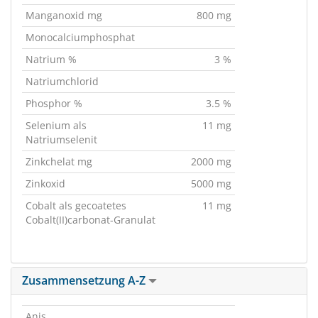
Manganoxid mg
800 mg
Monocalciumphosphat
Natrium %
3 %
Natriumchlorid
Phosphor %
3.5 %
Selenium als
11 mg
Natriumselenit
Zinkchelat mg
2000 mg
Zinkoxid
5000 mg
Cobalt als gecoatetes
11 mg
Cobalt(II)carbonat-Granulat
Zusammensetzung A-Z
Anis