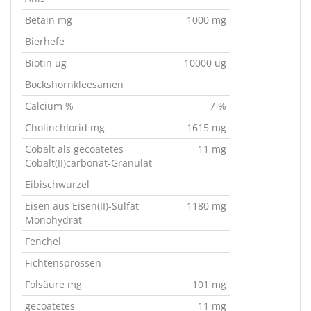
Betain mg
1000 mg
Bierhefe
Biotin ug
10000 ug
Bockshornkleesamen
Calcium %
7 %
Cholinchlorid mg
1615 mg
Cobalt als gecoatetes
11 mg
Cobalt(II)carbonat-Granulat
Eibischwurzel
Eisen aus Eisen(II)-Sulfat
1180 mg
Monohydrat
Fenchel
Fichtensprossen
Folsäure mg
101 mg
gecoatetes
11 mg