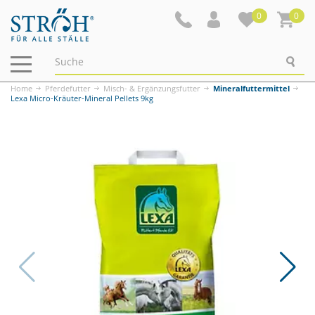
0
0
Navigation
ein-/ausblenden
Home
Pferdefutter
Misch- & Ergänzungsfutter
Mineralfuttermittel
Lexa Micro-Kräuter-Mineral Pellets 9kg