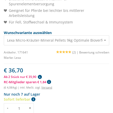
Spurenelementversorgung
Geeignet für Pferde bei leichter bis mittlerer
Arbeitsleistung
Für Fell, Stoffwechsel & Immunsystem
Wunschvariante auswählen
Artikelnr. 171641
(2) |
Bewertung schreiben
Marke:
Lexa
€ 36,70
Ab 2 Stück nur € 35,90
k
RC-Mitglieder sparen € 1,84
(€ 4,08/kg) | inkl. MwSt. zzgl.
Versand
Nur noch 7 auf Lager
Sofort lieferbar
Menge
-
+