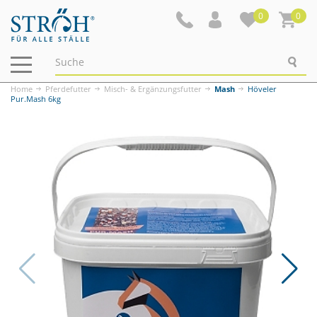
0
0
Navigation
ein-/ausblenden
Home
Pferdefutter
Misch- & Ergänzungsfutter
Mash
Höveler
Pur.Mash 6kg