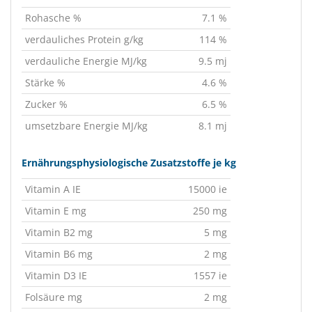
Rohasche %
7.1 %
verdauliches Protein g/kg
114 %
verdauliche Energie MJ/kg
9.5 mj
Stärke %
4.6 %
Zucker %
6.5 %
umsetzbare Energie MJ/kg
8.1 mj
Ernährungsphysiologische Zusatzstoffe je kg
Vitamin A IE
15000 ie
Vitamin E mg
250 mg
Vitamin B2 mg
5 mg
Vitamin B6 mg
2 mg
Vitamin D3 IE
1557 ie
Folsäure mg
2 mg