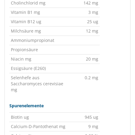
Cholinchlorid mg
142 mg
Vitamin B1 mg
3 mg
Vitamin B12 ug
25 ug
Milchsäure mg
12 mg
Ammoniumpropionat
Propionsäure
Niacin mg
20 mg
Essigsäure (E260)
Selenhefe aus
0.2 mg
Saccharomyces cerevisiae
mg
Spurenelemente
Biotin ug
945 ug
Calcium-D-Pantothenat mg
9 mg