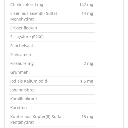
Cholinchlorid mg
142 mg
Eisen aus Eisen(II)-Sulfat
14 mg
Monohydrat
Erbsenflocken
Essigsäure (E260)
Fenchelsaat
Flohsamen
Folsäure mg
2 mg
Grünmehl
Jod als Kaliumjodid
1.5 mg
Johannisbrot
Kamillenkraut
Karotten
Kupfer aus Kupfer(II)-Sulfat
15 mg
Pentahydrat