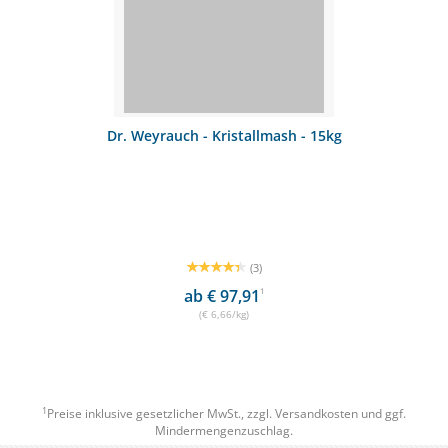
Dr. Weyrauch - Kristallmash - 15kg
(3)
ab € 97,91
1
(€ 6,66/kg)
1
Preise inklusive gesetzlicher MwSt., zzgl.
Versandkosten
und ggf.
Mindermengenzuschlag.