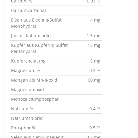
Calcium %
0.93 %
Calciumcarbonat
Eisen aus Eisen(II)-Sulfat
14 mg
Monohydrat
Jod als Kaliumjodid
1.5 mg
Kupfer aus Kupfer(II)-Sulfat
15 mg
Pentahydrat
Kupferchelat mg
15 mg
Magnesium %
0.3 %
Mangan als Mn-II-oxid
60 mg
Magnesiumoxid
Monocalciumphosphat
Natrium %
0.4 %
Natriumchlorid
Phosphor %
0.5 %
Selen aus Natriumselenit
0.2 mg