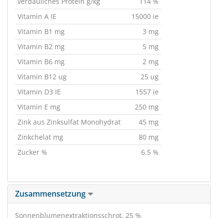
verdauliches Protein g/kg
114 %
Vitamin A IE
15000 ie
Vitamin B1 mg
3 mg
Vitamin B2 mg
5 mg
Vitamin B6 mg
2 mg
Vitamin B12 ug
25 ug
Vitamin D3 IE
1557 ie
Vitamin E mg
250 mg
Zink aus Zinksulfat Monohydrat
45 mg
Zinkchelat mg
80 mg
Zucker %
6.5 %
Zusammensetzung
Sonnenblumenextraktionsschrot, 25 %