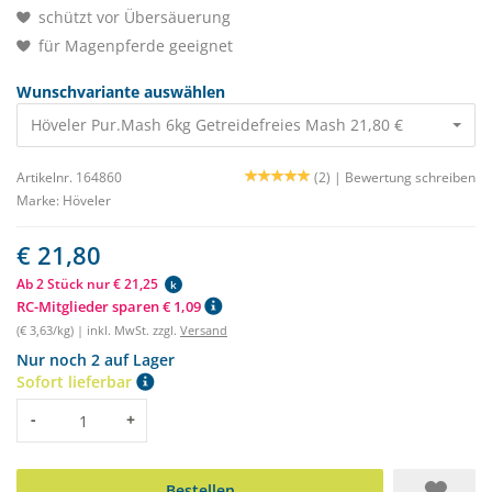
schützt vor Übersäuerung
für Magenpferde geeignet
Wunschvariante auswählen
Höveler Pur.Mash 6kg Getreidefreies Mash 21,80 €
Artikelnr. 164860
(2) |
Bewertung schreiben
Marke:
Höveler
€ 21,80
Ab 2 Stück nur € 21,25
k
RC-Mitglieder sparen € 1,09
(€ 3,63/kg) | inkl. MwSt. zzgl.
Versand
Nur noch 2 auf Lager
Sofort lieferbar
Menge
-
+
Bestellen