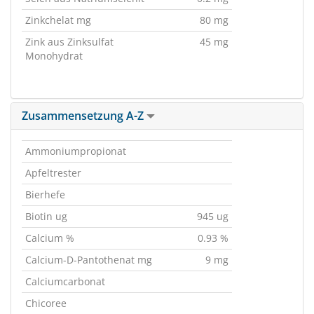
Zinkchelat mg
80 mg
Zink aus Zinksulfat
45 mg
Monohydrat
Zusammensetzung A-Z
Ammoniumpropionat
Apfeltrester
Bierhefe
Biotin ug
945 ug
Calcium %
0.93 %
Calcium-D-Pantothenat mg
9 mg
Calciumcarbonat
Chicoree