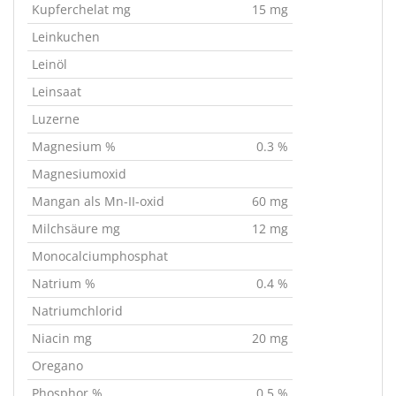
Kupferchelat mg
15 mg
Leinkuchen
Leinöl
Leinsaat
Luzerne
Magnesium %
0.3 %
Magnesiumoxid
Mangan als Mn-II-oxid
60 mg
Milchsäure mg
12 mg
Monocalciumphosphat
Natrium %
0.4 %
Natriumchlorid
Niacin mg
20 mg
Oregano
Phosphor %
0.5 %