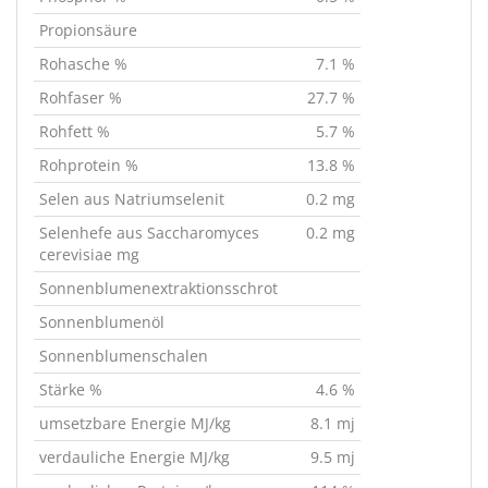
Propionsäure
Rohasche %
7.1 %
Rohfaser %
27.7 %
Rohfett %
5.7 %
Rohprotein %
13.8 %
Selen aus Natriumselenit
0.2 mg
Selenhefe aus Saccharomyces
0.2 mg
cerevisiae mg
Sonnenblumenextraktionsschrot
Sonnenblumenöl
Sonnenblumenschalen
Stärke %
4.6 %
umsetzbare Energie MJ/kg
8.1 mj
verdauliche Energie MJ/kg
9.5 mj