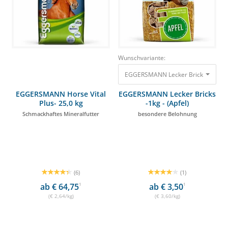
Wunschvariante:
EGGERSMANN Horse Vital
EGGERSMANN Lecker Bricks
Plus- 25,0 kg
-1kg - (Apfel)
Schmackhaftes Mineralfutter
besondere Belohnung
(6)
(1)
ab € 64,75
1
ab € 3,50
1
(€ 2,64/kg)
(€ 3,60/kg)