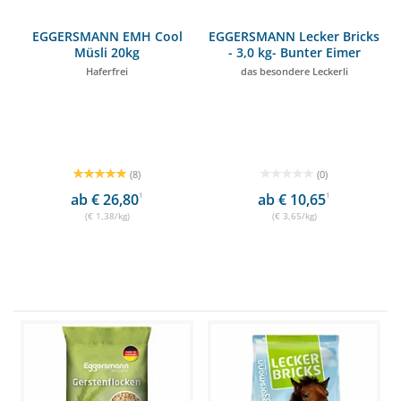
EGGERSMANN EMH Cool
EGGERSMANN Lecker Bricks
Müsli 20kg
- 3,0 kg- Bunter Eimer
Haferfrei
das besondere Leckerli
(8)
(0)
ab € 26,80
1
ab € 10,65
1
(€ 1,38/kg)
(€ 3,65/kg)