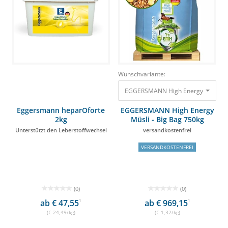
Wunschvariante:
EGGERSMANN High Energy Müsli - Bi
Eggersmann heparOforte
EGGERSMANN High Energy
2kg
Müsli - Big Bag 750kg
Unterstützt den Leberstoffwechsel
versandkostenfrei
VERSANDKOSTENFREI
(0)
(0)
ab € 47,55
1
ab € 969,15
1
(€ 24,49/kg)
(€ 1,32/kg)