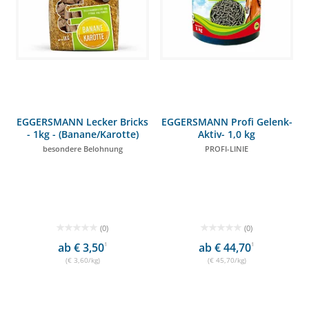
EGGERSMANN Lecker Bricks
EGGERSMANN Profi Gelenk-
- 1kg - (Banane/Karotte)
Aktiv- 1,0 kg
besondere Belohnung
PROFI-LINIE
(0)
(0)
ab € 3,50
1
ab € 44,70
1
(€ 3,60/kg)
(€ 45,70/kg)