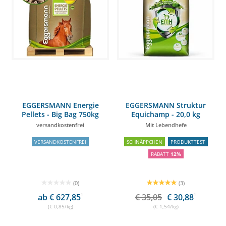
EGGERSMANN Energie
EGGERSMANN Struktur
Pellets - Big Bag 750kg
Equichamp - 20,0 kg
versandkostenfrei
Mit Lebendhefe
VERSANDKOSTENFREI
SCHNÄPPCHEN
PRODUKTTEST
RABATT
12%
(0)
(3)
ab € 627,85
1
€ 35,05
€ 30,88
1
(€ 0,85/kg)
(€ 1,54/kg)