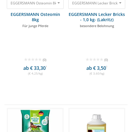
EGGERSMANN Osteomin 8kg Für junge Pferde 34,00 €
EGGERSMANN Osteomin
EGGERSMANN Lecker Bricks
8kg
- 1,0 kg- (Lakritz)
Für junge Pferde
besondere Belohnung
(0)
(0)
ab € 33,30
1
ab € 3,50
1
(€ 4,25/kg)
(€ 3,60/kg)