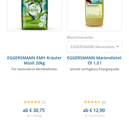
Wunschvariante:
EGGERSMANN Mariendistel-Öl 1,0 l s
EGGERSMANN EMH Kräuter
EGGERSMANN Mariendistel-
Müsli 20kg
Öl 1,0 l
Für besonderes Wohlbefinden
schnell verfügbare Energiequelle
(1)
(2)
ab € 30,75
1
ab € 12,90
1
(€ 1,58/kg)
(€ 13,20/Liter)