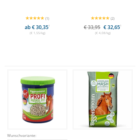
(1)
(2)
ab € 30,35
1
€ 33,95
€ 32,65
1
(€ 1,55/kg)
(€ 4,08/kg)
Wunschvariante: