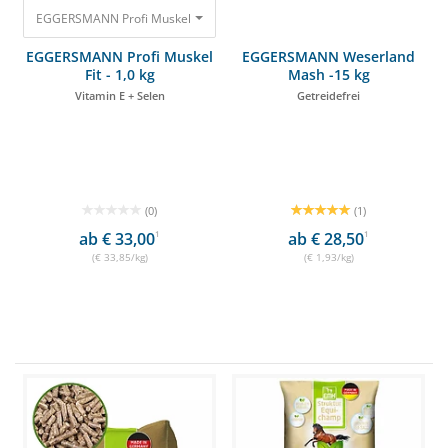
EGGERSMANN Profi Muskel Fit - 1,0 kg Vitamin E + Selen 33,85 €
EGGERSMANN Profi Muskel
EGGERSMANN Weserland
Fit - 1,0 kg
Mash -15 kg
Vitamin E + Selen
Getreidefrei
(0)
(1)
ab € 33,00
1
ab € 28,50
1
(€ 33,85/kg)
(€ 1,93/kg)