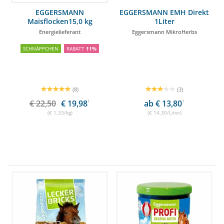
EGGERSMANN
EGGERSMANN EMH Direkt
Maisflocken15,0 kg
1Liter
Energielieferant
Eggersmann MikroHerbs
SCHNÄPPCHEN
RABATT
11%
(8)
(3)
€ 22,50
€ 19,98
1
ab € 13,80
1
(€ 1,33/kg)
(€ 14,30/Liter)