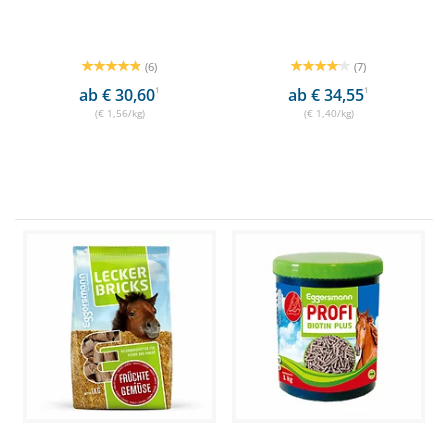
(6)
(7)
ab € 30,60
1
ab € 34,55
1
(€ 1,56/kg)
(€ 1,40/kg)