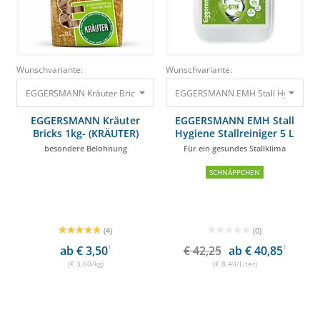
Wunschvariante:
Wunschvariante:
EGGERSMANN EMH Stall Hygiene Stall
EGGERSMANN Kräuter Bricks 1kg- (KRÄUTER) besondere Belo
EGGERSMANN Kräuter
EGGERSMANN EMH Stall
Bricks 1kg- (KRÄUTER)
Hygiene Stallreiniger 5 L
besondere Belohnung
Für ein gesundes Stallklima
SCHNÄPPCHEN
(4)
(0)
ab € 3,50
1
€ 42,25
ab € 40,85
1
(€ 3,60/kg)
(€ 8,40/Liter)