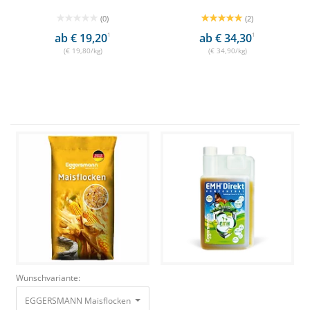
(0)
(2)
ab € 19,20
1
ab € 34,30
1
(€ 19,80/kg)
(€ 34,90/kg)
Wunschvariante:
EGGERSMANN Maisflocken15,0 kg Energielieferant
22,50 €
19,98 €