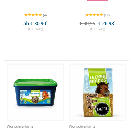
(4)
(12)
ab € 30,90
1
€ 30,55
€ 26,98
1
(€ 1,26/kg)
(€ 1,35/kg)
Wunschvariante:
Wunschvariante: