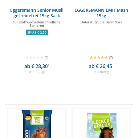
Eggersmann Senior Müsli
EGGERSMANN EMH Mash
getreidefrei 15kg Sack
15kg
für stoffwechselempfindliche
Unterstützt die Darmflora
Senioren
SPARE
€ 2,50
(0)
(7)
ab € 28,30
1
ab € 26,45
1
(€ 1,93/kg)
(€ 1,80/kg)