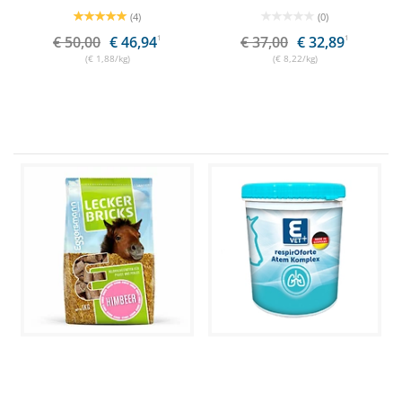
(4)
(0)
€ 50,00
€ 46,94
1
€ 37,00
€ 32,89
1
(€ 1,88/kg)
(€ 8,22/kg)