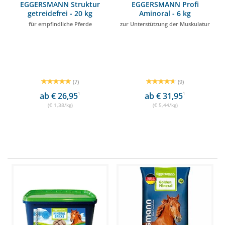
EGGERSMANN Struktur
EGGERSMANN Profi
getreidefrei - 20 kg
Aminoral - 6 kg
für empfindliche Pferde
zur Unterstützung der Muskulatur
(7)
(9)
ab € 26,95
1
ab € 31,95
1
(€ 1,38/kg)
(€ 5,44/kg)