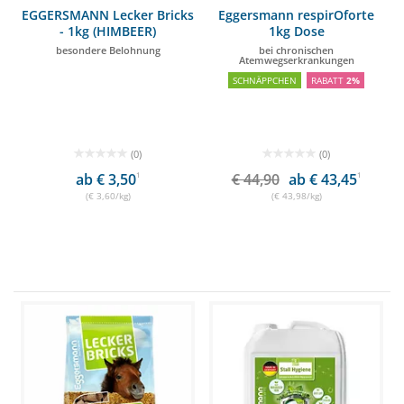
EGGERSMANN Lecker Bricks
Eggersmann respirOforte
- 1kg (HIMBEER)
1kg Dose
besondere Belohnung
bei chronischen
Atemwegserkrankungen
SCHNÄPPCHEN
RABATT
2%
(0)
(0)
ab € 3,50
1
€ 44,90
ab € 43,45
1
(€ 3,60/kg)
(€ 43,98/kg)