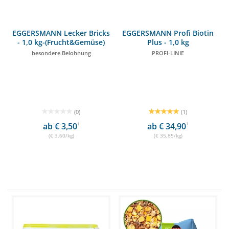
EGGERSMANN Lecker Bricks
EGGERSMANN Profi Biotin
- 1,0 kg-(Frucht&Gemüse)
Plus - 1,0 kg
besondere Belohnung
PROFI-LINIE
(0)
(1)
ab € 3,50
1
ab € 34,90
1
(€ 3,60/kg)
(€ 35,85/kg)