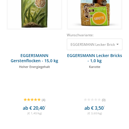
Wunschvariante:
EGGERSMANN Lecker Bricks - 1,0 kg 
EGGERSMANN
EGGERSMANN Lecker Bricks
Gerstenflocken - 15,0 kg
- 1,0 kg
Hoher Energiegehalt
Karotte
(4)
(0)
ab € 20,40
1
ab € 3,50
1
(€ 1,40/kg)
(€ 3,60/kg)