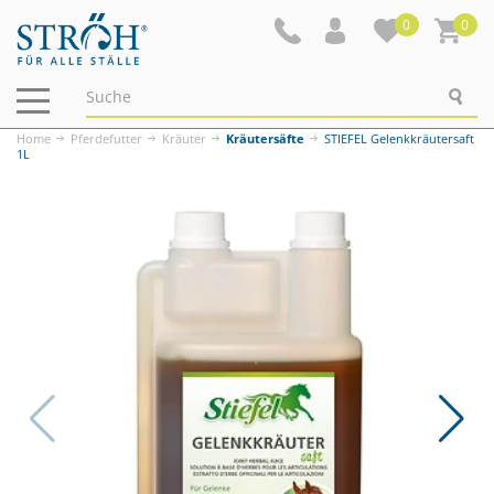
0
0
Navigation
ein-/ausblenden
Home
Pferdefutter
Kräuter
Kräutersäfte
STIEFEL Gelenkkräutersaft
1L