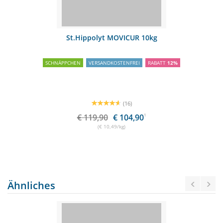
St.Hippolyt MOVICUR 10kg
SCHNÄPPCHEN
VERSANDKOSTENFREI
RABATT
12%
(16)
€ 119,90
€ 104,90
1
(€ 10,49/kg)
Ähnliches