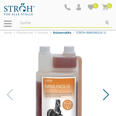
0
0
Navigation
ein-/ausblenden
Home
Pferdefutter
Kräuter
Kräutersäfte
STRÖH IMMUNOLIX 1L