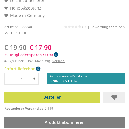
Leicht zu dosieren
Hohe Akzeptanz
Made in Germany
Artikelnr. 177740
(0) |
Bewertung schreiben
Marke:
STRÖH
€ 19,90
€ 17,90
RC-Mitglieder sparen € 0,90
(€ 17,90/Liter) | inkl. MwSt. zzgl.
Versand
Sofort lieferbar
Aktion Green-Pair-Price:
Menge
-
+
SPARE BIS € 10,-
Bestellen
Kostenloser Versand ab € 119
Produkt abonnieren