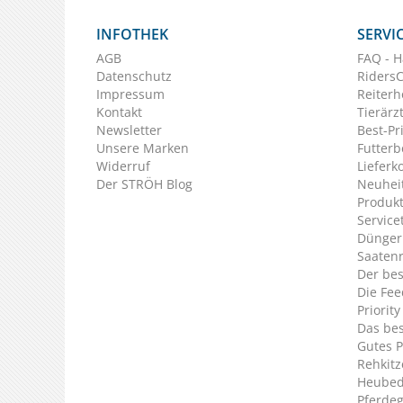
INFOTHEK
SERVI
AGB
FAQ - H
Datenschutz
Riders
Impressum
Reiterh
Kontakt
Tierärz
Newsletter
Best-Pr
Unsere Marken
Futterb
Widerruf
Lieferk
Der STRÖH Blog
Neuheit
Produkt
Service
Dünger
Saaten
Der bes
Die Fee
Priorit
Das bes
Gutes P
Rehkitz
Heubed
Pferde