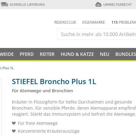
SCHNELLE LIEFERUNG
UMWELTGERECHT
RIDERSCLUB
EIGENMARKE
115
PROBLEM
 WEIDE
PFERD
REITER
HUND & KATZE
NEU
BUNDLES
o Plus 1L
STIEFEL Broncho Plus 1L
Für Atemwege und Bronchien
Kräuter in Flüssigform für tiefes Durchatmen und gesunde
Bronchien. Für sensible Pferde, deren Atemapparat empfind
reagiert. Stärkt das Immunsystem und befreit die Atemwege
Für freie Atemwege
Konzentrierte Kräuterauszüge