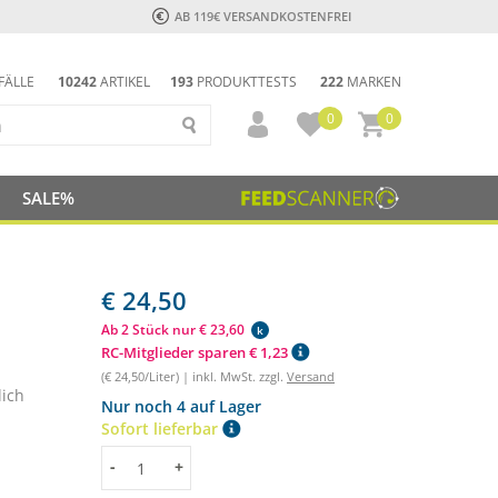
AB 119€ VERSANDKOSTENFREI
FÄLLE
10242
ARTIKEL
193
PRODUKTTESTS
222
MARKEN
0
0
SALE%
€ 24,50
Ab 2 Stück nur € 23,60
k
RC-Mitglieder sparen € 1,23
(€ 24,50/Liter) | inkl. MwSt. zzgl.
Versand
lich
Nur noch 4 auf Lager
.
Sofort lieferbar
Menge
-
+