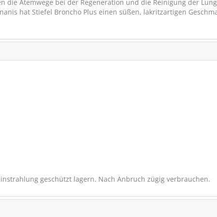
zen die Atemwege bei der Regeneration und die Reinigung der Lun
anis hat Stiefel Broncho Plus einen süßen, lakritzartigen Geschm
Höveler Reformin pl
Pelletiertes Mineralf
SCHNÄPPCHEN
VERSANDK
RABATT
5%
neinstrahlung geschützt lagern. Nach Anbruch zügig verbrauchen.
(12)
€ 65,20
€ 61,
(€ 2,48/kg)