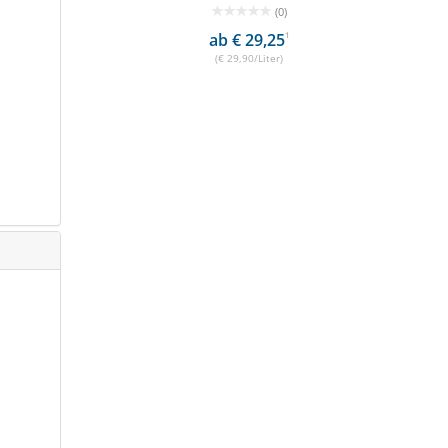
(0)
ab € 29,25
1
(€ 29,90/Liter)