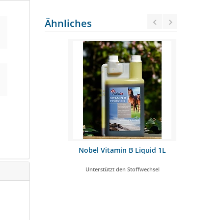
Ähnliches
rsaft 1L
Nobel Vitamin B Liquid 1L
Nobel 
renfunktion
Unterstützt den Stoffwechsel