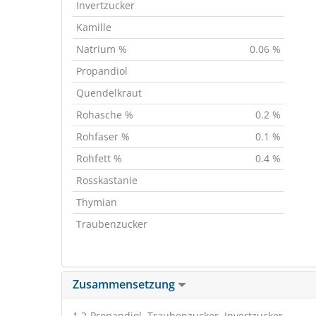
Invertzucker
Kamille
Natrium %
0.06 %
Propandiol
Quendelkraut
Rohasche %
0.2 %
Rohfaser %
0.1 %
Rohfett %
0.4 %
Rosskastanie
Thymian
Traubenzucker
Zusammensetzung
1.2-Propandiol, Traubenzucker, Invertzucker