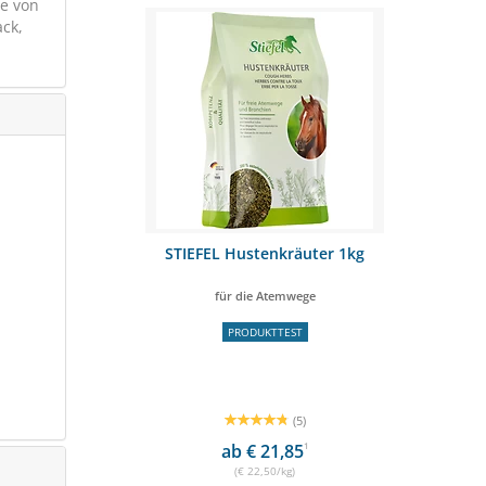
ge von
ack,
us 25 kg
STIEFEL Hustenkräuter 1kg
EQU
utter
für die Atemwege
OSTENFREI
PRODUKTTEST
(5)
90
1
ab € 21,85
1
(€ 22,50/kg)