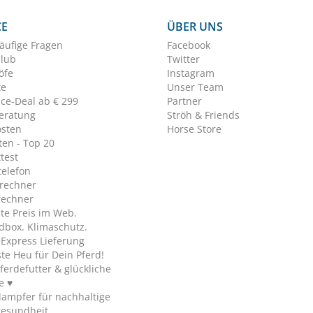
CE
ÜBER UNS
äufige Fragen
Facebook
Club
Twitter
öfe
Instagram
te
Unser Team
ice-Deal ab € 299
Partner
eratung
Ströh & Friends
osten
Horse Store
en - Top 20
test
telefon
rechner
rechner
te Preis im Web.
dbox. Klimaschutz.
y Express Lieferung
te Heu für Dein Pferd!
ferdefutter & glückliche
e ♥
ampfer für nachhaltige
gesundheit