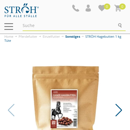
0
0
Navigation
ein-/ausblenden
Home
Pferdefutter
Einzelfutter
Sonstiges
STRÖH Hagebutten 1 kg
Tüte