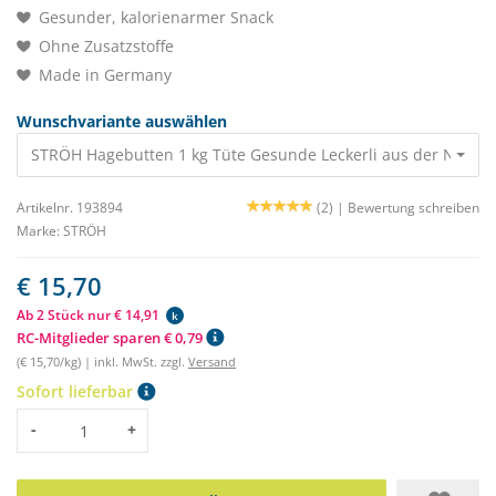
Gesunder, kalorienarmer Snack
Ohne Zusatzstoffe
Made in Germany
Wunschvariante auswählen
STRÖH Hagebutten 1 kg Tüte Gesunde Leckerli aus der Natur 
Artikelnr. 193894
(2) |
Bewertung schreiben
Marke:
STRÖH
€ 15,70
Ab 2 Stück nur € 14,91
k
RC-Mitglieder sparen € 0,79
(€ 15,70/kg) | inkl. MwSt. zzgl.
Versand
Sofort lieferbar
Menge
-
+