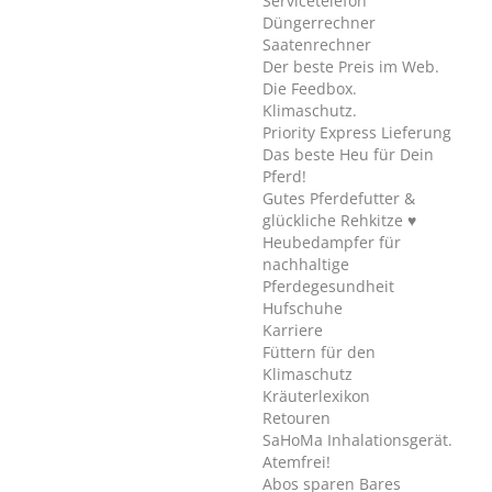
Servicetelefon
Düngerrechner
Saatenrechner
Der beste Preis im Web.
Die Feedbox.
Klimaschutz.
Priority Express Lieferung
Das beste Heu für Dein
Pferd!
Gutes Pferdefutter &
glückliche Rehkitze ♥
Heubedampfer für
nachhaltige
Pferdegesundheit
Hufschuhe
Karriere
Füttern für den
Klimaschutz
Kräuterlexikon
Retouren
SaHoMa Inhalationsgerät.
Atemfrei!
Abos sparen Bares