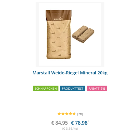
Marstall Weide-Riegel Mineral 20kg
SCHNÄPPCHEN
PRODUKTTEST
RABATT
7%
(28)
€ 84,95
€ 78,98
1
(€ 3,95/kg)