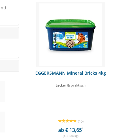
und
M B12 1kg
EGGERSMANN Mineral Bricks 4kg
Dr. Weyra
Lecker & praktisch
für En
(16)
ab € 13,65
1
(€ 3,50/kg)