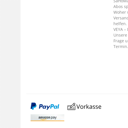
SaHoMa 
Abos s
Woher 
Versan
helfen.
VEYA – 
Unsere 
Frage u
Termin