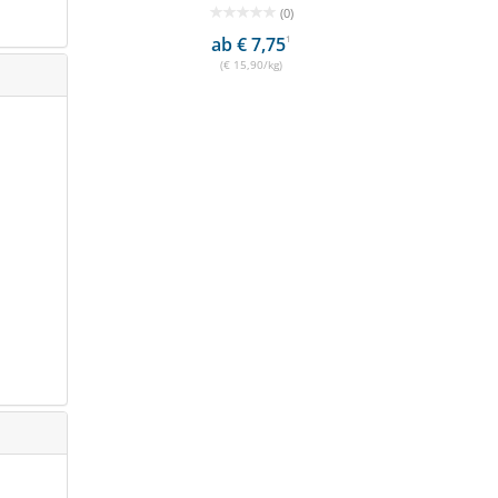
(0)
ab € 7,75
1
(€ 15,90/kg)