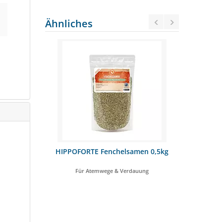
Ähnliches
aut 0,5 kg
HIPPOFORTE Fenchelsamen 0,5kg
HIPPO
g
n
Für Atemwege & Verdauung
Für 