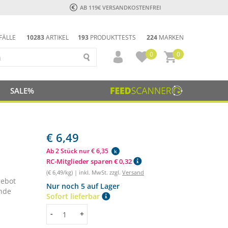
AB 119€ VERSANDKOSTENFREI
FÄLLE
10283
ARTIKEL
193
PRODUKTTESTS
224
MARKEN
0
0
SALE%
€ 6,49
Ab 2 Stück nur € 6,35
k
RC-Mitglieder sparen € 0,32
(€ 6,49/kg) | inkl. MwSt. zzgl.
Versand
gebot
Nur noch 5 auf Lager
unde
Sofort lieferbar
Menge
-
+