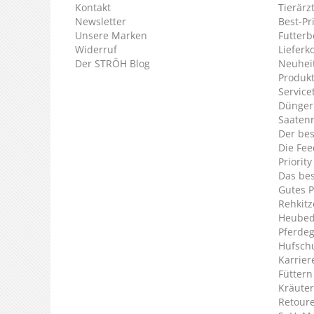
Kontakt
Tierärz
Newsletter
Best-Pr
Unsere Marken
Futterb
Widerruf
Lieferk
Der STRÖH Blog
Neuheit
Produkt
Service
Dünger
Saaten
Der bes
Die Fee
Priorit
Das bes
Gutes P
Rehkitz
Heubed
Pferde
Hufsch
Karrier
Füttern
Kräuter
Retour