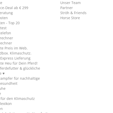
te
Unser Team
ice-Deal ab € 299
Partner
eratung
Ströh & Friends
osten
Horse Store
en - Top 20
test
telefon
rechner
rechner
te Preis im Web.
dbox. Klimaschutz.
y Express Lieferung
te Heu für Dein Pferd!
ferdefutter & glückliche
e ♥
ampfer für nachhaltige
gesundheit
uhe
e
 für den Klimaschutz
lexikon
en