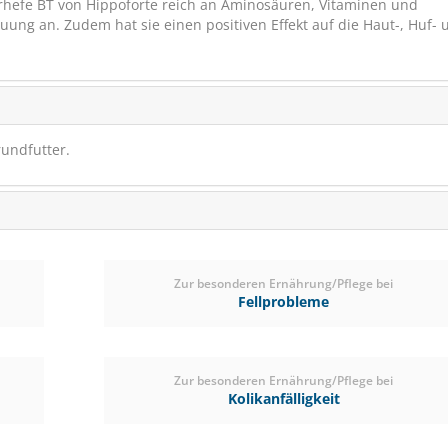
erhefe BT von Hippoforte reich an Aminosäuren, Vitaminen und
ng an. Zudem hat sie einen positiven Effekt auf die Haut-, Huf- 
rundfutter.
St.Hippolyt MAGNESIU
Nervennahrung
Zur besonderen Ernährung/Pflege bei
Fellprobleme
Zur besonderen Ernährung/Pflege bei
(2)
Kolikanfälligkeit
ab € 26,15
1
(€ 27,55/kg)