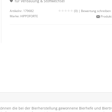
für Verdauung & Stoffwechsel
Artikelnr. 179682
(0) |
Bewertung schreiben
Marke:
HIPPOFORTE
Produkt
können die bei der Bierherstellung gewonnene Bierhefe und Biert