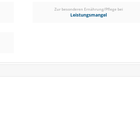
Zur besonderen Ernährung/Pflege bei
Leistungsmangel
HIPPOFORTE Johanniskr
Stärkt die Nerve