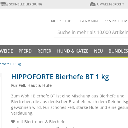
SCHNELLE LIEFERUNG
UMWELTGERECHT
RIDERSCLUB
EIGENMARKE
115
PROBLEM
 WEIDE
PFERD
REITER
HUND & KATZE
NEU
BUNDLES
rhefe BT 1 kg
HIPPOFORTE Bierhefe BT 1 kg
Für Fell, Haut & Hufe
Zum Wohl! Bierhefe BT ist eine Mischung aus Bierhefe und
Biertreber, die aus deutscher Brauhefe nach dem Reinheits
gewonnen wird. Für schönes Fell, starke Hufe und eine ges
Verdauung.
mit Biertreber & Bierhefe