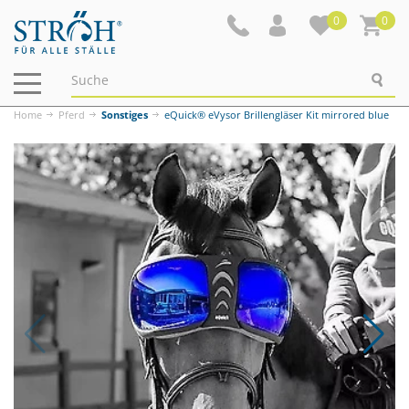
0
0
Navigation
ein-/ausblenden
Home
Pferd
Sonstiges
eQuick® eVysor Brillengläser Kit mirrored blue