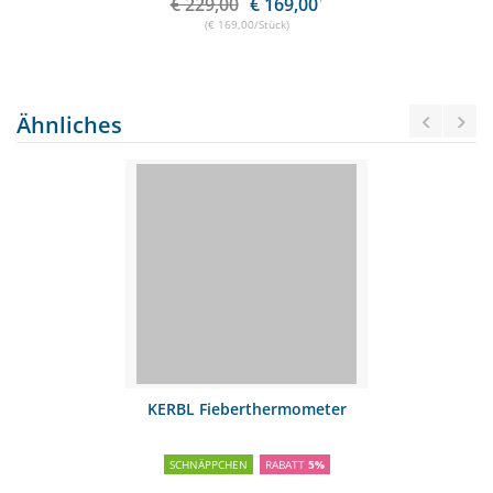
€ 229,00
€ 169,00
(€ 169,00/Stück)
Ähnliches
KERBL Fieberthermometer
SCHNÄPPCHEN
RABATT
5%