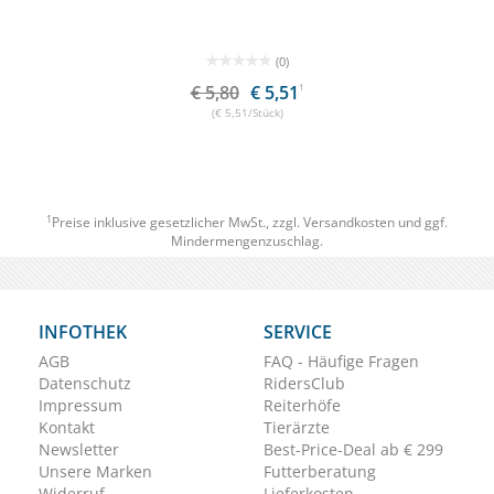
(0)
€ 5,80
€ 5,51
1
(€ 5,51/Stück)
1
Preise inklusive gesetzlicher MwSt., zzgl.
Versandkosten
und ggf.
Mindermengenzuschlag.
INFOTHEK
SERVICE
AGB
FAQ - Häufige Fragen
Datenschutz
RidersClub
Impressum
Reiterhöfe
Kontakt
Tierärzte
Newsletter
Best-Price-Deal ab € 299
Unsere Marken
Futterberatung
Widerruf
Lieferkosten