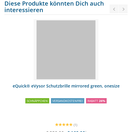
Diese Produkte könnten Dich auch
interessieren
eQuick® eVysor Schutzbrille mirrored green, onesize
SCHNÄPPCHEN
VERSANDKOSTENFREI
RABATT
26%
(1)
1