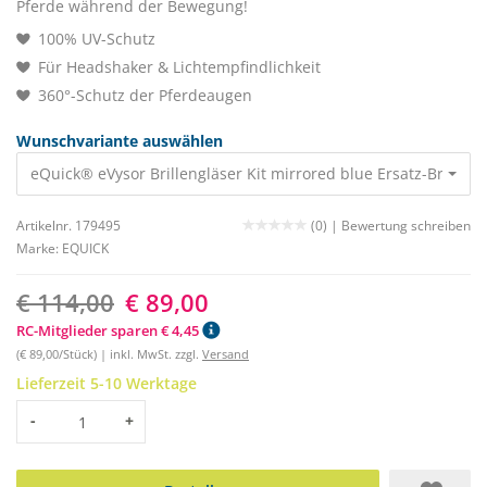
Pferde während der Bewegung!
100% UV-Schutz
Für Headshaker & Lichtempfindlichkeit
360°-Schutz der Pferdeaugen
Wunschvariante auswählen
eQuick® eVysor Brillengläser Kit mirrored blue Ersatz-Brillen
Artikelnr. 179495
(0) |
Bewertung schreiben
Marke:
EQUICK
€ 114,00
€ 89,00
RC-Mitglieder sparen € 4,45
(€ 89,00/Stück) | inkl. MwSt. zzgl.
Versand
Lieferzeit 5-10 Werktage
Menge
-
+