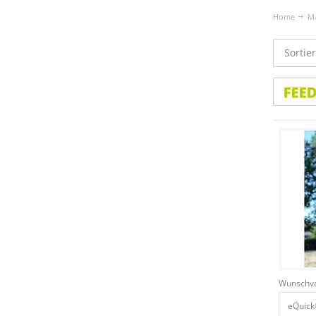
Home
M
Sortie
Wunschva
eQuick