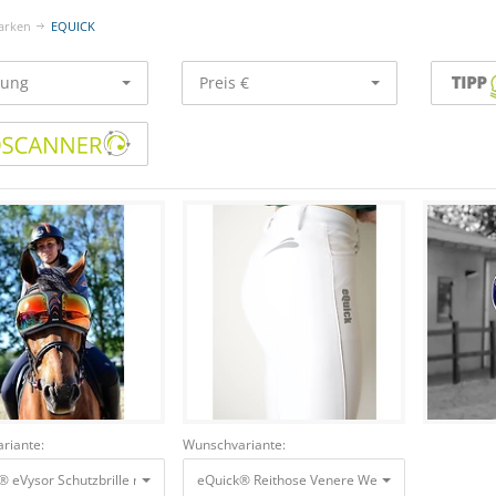
arken
EQUICK
rung
Preis €
riante:
Wunschvariante:
® eVysor Schutzbrille rainbow, onesize Augenschutzbrille für Pferde
eQuick® Reithose Venere Weiß, Gr. 42 IT / 38 D
229,00 €
169