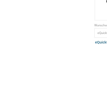
Wunschva
eQuick
eQuick