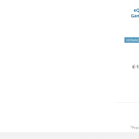
eQ
Gam
VERSAN
€ 
1
Prei