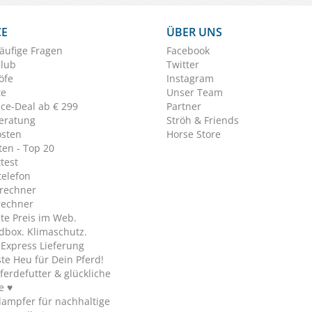
CE
ÜBER UNS
äufige Fragen
Facebook
Club
Twitter
öfe
Instagram
te
Unser Team
ice-Deal ab € 299
Partner
eratung
Ströh & Friends
osten
Horse Store
en - Top 20
test
telefon
rechner
rechner
te Preis im Web.
dbox. Klimaschutz.
y Express Lieferung
te Heu für Dein Pferd!
ferdefutter & glückliche
e ♥
ampfer für nachhaltige