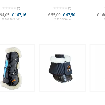
(0)
(0)
194,05
€ 167,16
1
€ 55,00
€ 47,50
1
€ 16
(€ 167,16/Stück)
(€ 47,50/Stück)