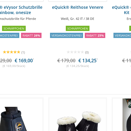
® eVysor Schutzbrille
eQuick® Reithose Venere
eQuick® e
ainbow, onesize
Kit
schutzbrille für Pferde
Weiß, Gr. 42 IT / 38 DE
Ers
SCHNÄPPCHEN
SCHNÄPPCHEN
DKOSTENFREI
RABATT
26%
VERSANDKOSTENFREI
RABATT
25%
VERSANDKO
(1)
(0)
229,00
€ 169,00
1
€ 179,00
€ 134,25
1
€ 1
(€ 169,00/Stück)
(€ 134,25/Stück)