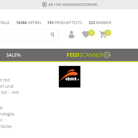
AB 119€ VERSANDKOSTENFREI
FÄLLE
10286
ARTIKEL
193
PRODUKTTESTS
223
MARKEN
0
0
SALE%
t mit
ort und
til – mit
nd
nologie,
ür
räzise