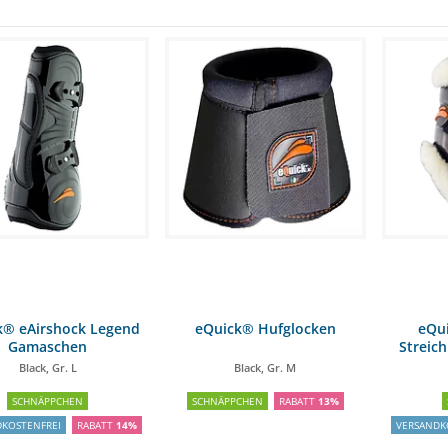
k® eAirshock Legend
eQuick® Hufglocken
eQu
Gamaschen
Streich
Black, Gr. L
Black, Gr. M
SCHNÄPPCHEN
SCHNÄPPCHEN
RABATT
13%
DKOSTENFREI
RABATT
14%
VERSANDK