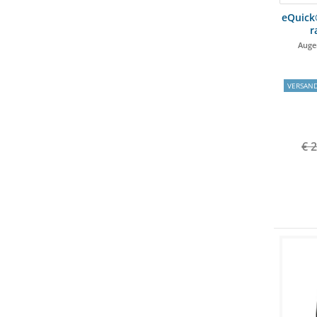
eQuick
r
Augen
VERSAN
€ 