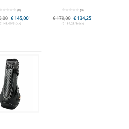
(0)
(0)
0,00
€ 145,00
1
€ 179,00
€ 134,25
1
(€ 145,00/Stück)
(€ 134,25/Stück)