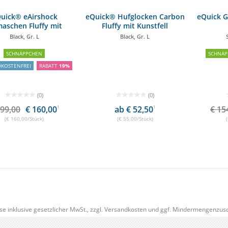
uick® eAirshock
eQuick® Hufglocken Carbon
eQuick 
aschen Fluffy mit
Fluffy mit Kunstfell
Kunstfell
Black, Gr. L
Black, Gr. L
SCHNÄPPCHEN
SCHNÄP
DKOSTENFREI
RABATT
19%
(0)
(0)
199,00
€ 160,00
1
ab € 52,50
1
€ 15
(€ 160,00/Stück)
(€ 55,00/Stück)
se inklusive gesetzlicher MwSt., zzgl.
Versandkosten
und ggf. Mindermengenzusc