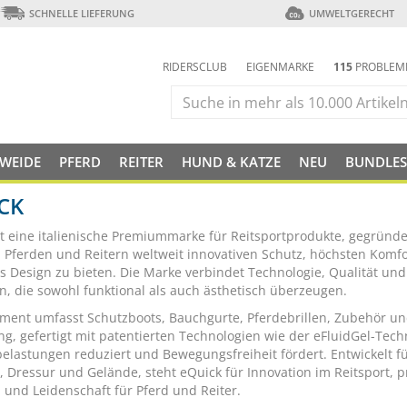
SCHNELLE LIEFERUNG
UMWELTGERECHT
RIDERSCLUB
EIGENMARKE
115
PROBLEM
 WEIDE
PFERD
REITER
HUND & KATZE
NEU
BUNDLES
CK
st eine italienische Premiummarke für Reitsportprodukte, gegründe
, Pferden und Reitern weltweit innovativen Schutz, höchsten Komf
 Design zu bieten. Die Marke verbindet Technologie, Qualität und S
n, die sowohl funktional als auch ästhetisch überzeugen.
iment umfasst Schutzboots, Bauchgurte, Pferdebrillen, Zubehör u
ng, gefertigt mit patentierten Technologien wie der eFluidGel-Tech
belastungen reduziert und Bewegungsfreiheit fördert. Entwickelt f
, Dressur und Gelände, steht eQuick für Innovation im Reitsport, p
 und Leidenschaft für Pferd und Reiter.