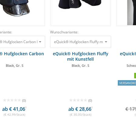
riante:
Wunschvariante:
® Hufglocken Carbon Black, Gr. S 42,99 €
eQuick® Hufglocken Fluffy mit Kunstfell Black, Gr
® Hufglocken Carbon
eQuick® Hufglocken Fluffy
eQuick
mit Kunstfell
Black, Gr. S
Black, Gr. S
Schwar
VERSANDKO
(0)
(0)
ab € 41,06
1
ab € 28,66
1
€ 17
(€ 42,99/Stück)
(€ 30,00/Stück)