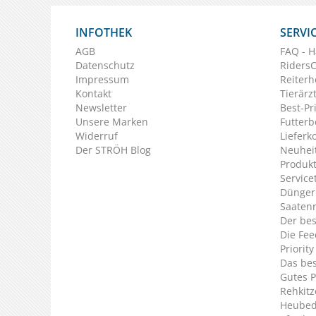
INFOTHEK
SERVI
AGB
FAQ - H
Datenschutz
Riders
Impressum
Reiterh
Kontakt
Tierärz
Newsletter
Best-Pr
Unsere Marken
Futterb
Widerruf
Lieferk
Der STRÖH Blog
Neuheit
Produkt
Service
Dünger
Saaten
Der bes
Die Fee
Priorit
Das bes
Gutes P
Rehkitz
Heubed