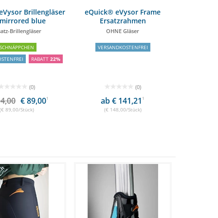
Vysor Brillengläser
eQuick® eVysor Frame
 mirrored blue
Ersatzrahmen
atz-Brillengläser
OHNE Gläser
SCHNÄPPCHEN
VERSANDKOSTENFREI
STENFREI
RABATT
22%
(0)
(0)
14,00
€ 89,00
1
ab € 141,21
1
(€ 89,00/Stück)
(€ 148,00/Stück)