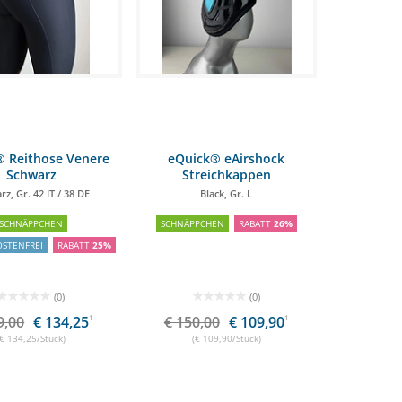
. S 30,00 €
® Reithose Venere
eQuick® eAirshock
Schwarz
Streichkappen
z, Gr. 42 IT / 38 DE
Black, Gr. L
SCHNÄPPCHEN
SCHNÄPPCHEN
RABATT
26%
STENFREI
RABATT
25%
(0)
(0)
9,00
€ 134,25
1
€ 150,00
€ 109,90
1
(€ 134,25/Stück)
(€ 109,90/Stück)