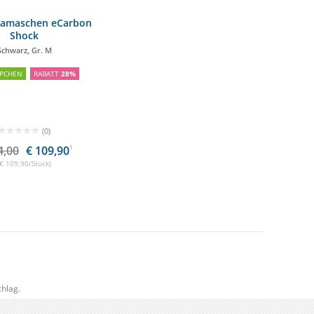
Gamaschen eCarbon
Shock
Schwarz, Gr. M
PCHEN
RABATT
28%
(0)
4,00
€ 109,90
1
(€ 109,90/Stück)
hlag.