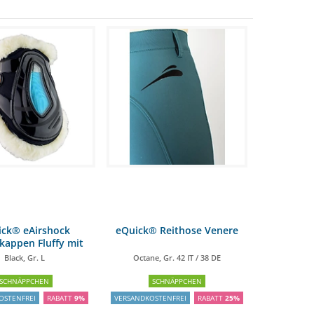
ick® eAirshock
eQuick® Reithose Venere
kappen Fluffy mit
Kunstfell
Black, Gr. L
Octane, Gr. 42 IT / 38 DE
SCHNÄPPCHEN
SCHNÄPPCHEN
OSTENFREI
RABATT
9%
VERSANDKOSTENFREI
RABATT
25%