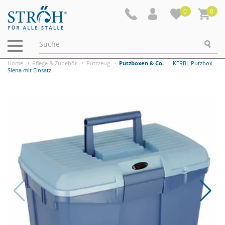
0
0
Navigation
ein-/ausblenden
Home
Pflege & Zubehör
Putzzeug
Putzboxen & Co.
KERBL Putzbox
Siena mit Einsatz