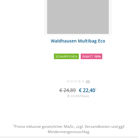
Waldhausen Multibag Eco
SCHNÄPPCHEN
RABATT
10%
(0)
€ 24,89
€ 22,40
1
(€ 22,40/Stück)
1
Preise inklusive gesetzlicher MwSt., zzgl.
Versandkosten
und ggf.
Mindermengenzuschlag.