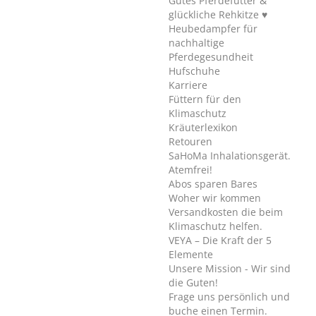
Gutes Pferdefutter &
glückliche Rehkitze ♥
Heubedampfer für
nachhaltige
Pferdegesundheit
Hufschuhe
Karriere
Füttern für den
Klimaschutz
Kräuterlexikon
Retouren
SaHoMa Inhalationsgerät.
Atemfrei!
Abos sparen Bares
Woher wir kommen
Versandkosten die beim
Klimaschutz helfen.
VEYA – Die Kraft der 5
Elemente
Unsere Mission - Wir sind
die Guten!
Frage uns persönlich und
buche einen Termin.