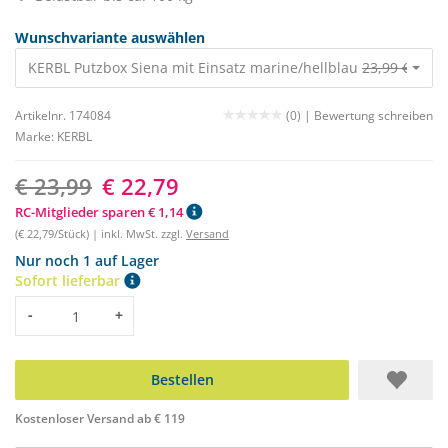
Wunschvariante auswählen
KERBL Putzbox Siena mit Einsatz marine/hellblau
23,99 €
22,79
Artikelnr. 174084
(0) |
Bewertung schreiben
Marke:
KERBL
€ 23,99
€ 22,79
RC-Mitglieder sparen € 1,14
(€ 22,79/Stück) | inkl. MwSt. zzgl.
Versand
Nur noch 1 auf Lager
Sofort lieferbar
Menge
-
+
Bestellen
Kostenloser Versand ab € 119