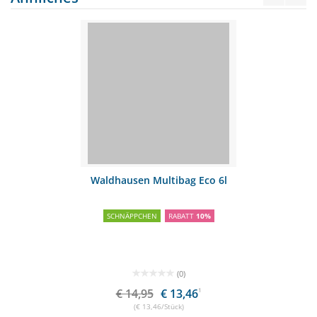
Waldhausen Multibag Eco 6l
SCHNÄPPCHEN
RABATT
10%
(0)
€ 14,95
€ 13,46
1
(€ 13,46/Stück)