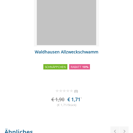
Waldhausen Allzweckschwamm
SCHNÄPPCHEN
RABATT
10%
(0)
€ 1,90
€ 1,71
1
(€ 1,71/Stück)
Ähnliches