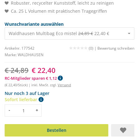
Robuster, recycelter Kunststoff, leicht zu reinigen
Ca. 25 L Volumen mit praktischen Tragegriffen
Wunschvariante auswählen
Waldhausen Multibag Eco mistel
24,89 €
22,40 €
Artikelnr. 177542
(0) |
Bewertung schreiben
Marke:
WALDHAUSEN
€ 24,89
€ 22,40
RC-Mitglieder sparen € 1,12
(€ 22,40/Stück) | inkl. MwSt. zzgl.
Versand
Nur noch 3 auf Lager
Sofort lieferbar
Menge
-
+
Bestellen