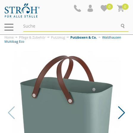
0
0
Navigation
ein-/ausblenden
Home
Pflege & Zubehör
Putzzeug
Putzboxen & Co.
Waldhausen
Multibag Eco