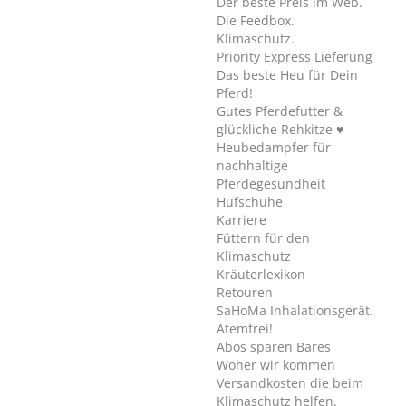
Der beste Preis im Web.
Die Feedbox.
Klimaschutz.
Priority Express Lieferung
Das beste Heu für Dein
Pferd!
Gutes Pferdefutter &
glückliche Rehkitze ♥
Heubedampfer für
nachhaltige
Pferdegesundheit
Hufschuhe
Karriere
Füttern für den
Klimaschutz
Kräuterlexikon
Retouren
SaHoMa Inhalationsgerät.
Atemfrei!
Abos sparen Bares
Woher wir kommen
Versandkosten die beim
Klimaschutz helfen.