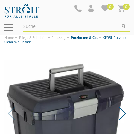
0
0
Navigation
ein-/ausblenden
Home
Pflege & Zubehör
Putzzeug
Putzboxen & Co.
KERBL Putzbox
Siena mit Einsatz