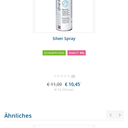
Silver Spray
SCHNÄPPCHEN
RABATT
5%
(0)
€ 11,00
€ 10,45
1
(€ 52,25/Liter)
Ähnliches