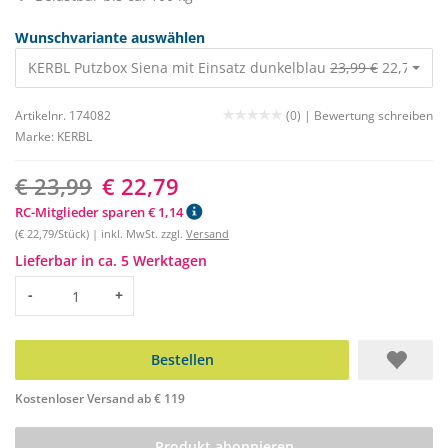
Wunschvariante auswählen
KERBL Putzbox Siena mit Einsatz dunkelblau
23,99 €
22,79 €
Artikelnr. 174082
(0) |
Bewertung schreiben
Marke:
KERBL
€ 23,99
€ 22,79
RC-Mitglieder sparen € 1,14
(€ 22,79/Stück) | inkl. MwSt. zzgl.
Versand
Lieferbar in ca. 5 Werktagen
Menge
-
+
Bestellen
Kostenloser Versand ab € 119
Produkt abonnieren