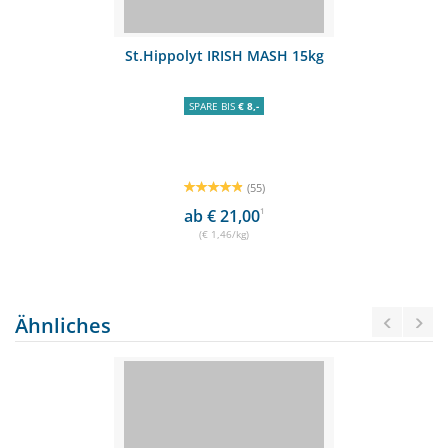
St.Hippolyt IRISH MASH 15kg
SPARE BIS
€ 8,-
(55)
ab € 21,00
1
(€ 1,46/kg)
Ähnliches