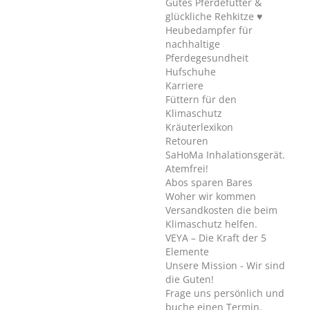
Gutes Pferdefutter &
glückliche Rehkitze ♥
Heubedampfer für
nachhaltige
Pferdegesundheit
Hufschuhe
Karriere
Füttern für den
Klimaschutz
Kräuterlexikon
Retouren
SaHoMa Inhalationsgerät.
Atemfrei!
Abos sparen Bares
Woher wir kommen
Versandkosten die beim
Klimaschutz helfen.
VEYA – Die Kraft der 5
Elemente
Unsere Mission - Wir sind
die Guten!
Frage uns persönlich und
buche einen Termin.