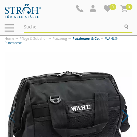
0
0
Navigation
ein-/ausblenden
Home
Pflege & Zubehör
Putzzeug
Putzboxen & Co.
WAHL®
Putztasche