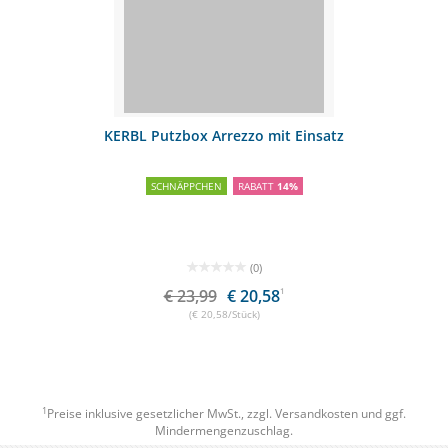
KERBL Putzbox Arrezzo mit Einsatz
SCHNÄPPCHEN
RABATT
14%
(0)
€ 23,99
€ 20,58
1
(€ 20,58/Stück)
1
Preise inklusive gesetzlicher MwSt., zzgl.
Versandkosten
und ggf.
Mindermengenzuschlag.