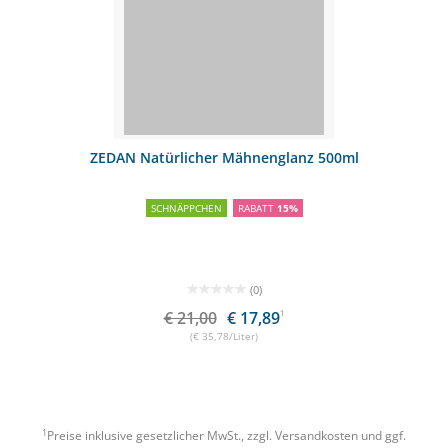
ZEDAN Natürlicher Mähnenglanz 500ml
SCHNÄPPCHEN
RABATT
15%
(0)
€ 21,00
€ 17,89
1
(€ 35,78/Liter)
1
Preise inklusive gesetzlicher MwSt., zzgl.
Versandkosten
und ggf.