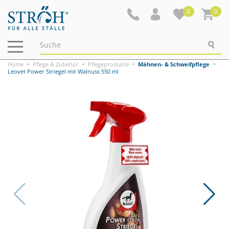
0
0
Navigation
ein-/ausblenden
Home
Pflege & Zubehör
Pflegeprodukte
Mähnen- & Schweifpflege
Leovet Power Striegel mit Walnuss 550 ml