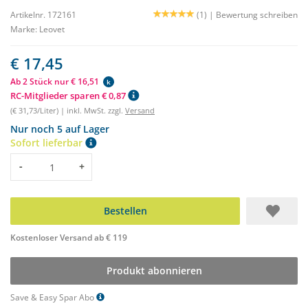
Artikelnr. 172161
(1) |
Bewertung schreiben
Marke:
Leovet
€ 17,45
Ab 2 Stück nur € 16,51
k
RC-Mitglieder sparen € 0,87
(€ 31,73/Liter) | inkl. MwSt. zzgl.
Versand
Nur noch 5 auf Lager
Sofort lieferbar
Menge
-
+
Bestellen
Kostenloser Versand ab € 119
Produkt abonnieren
Save & Easy Spar Abo