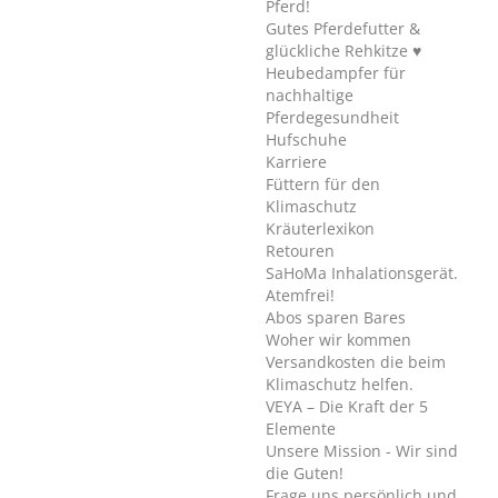
Pferd!
Gutes Pferdefutter &
glückliche Rehkitze ♥
Heubedampfer für
nachhaltige
Pferdegesundheit
Hufschuhe
Karriere
Füttern für den
Klimaschutz
Kräuterlexikon
Retouren
SaHoMa Inhalationsgerät.
Atemfrei!
Abos sparen Bares
Woher wir kommen
Versandkosten die beim
Klimaschutz helfen.
VEYA – Die Kraft der 5
Elemente
Unsere Mission - Wir sind
die Guten!
Frage uns persönlich und