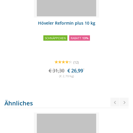
Höveler Reformin plus 10 kg
SCHNÄPPCHEN
RABATT
13%
(12)
€ 31,30
€ 26,99
1
(€ 2,70/kg)
Ähnliches