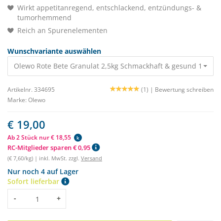
Wirkt appetitanregend, entschlackend, entzündungs- &
tumorhemmend
Reich an Spurenelementen
Wunschvariante auswählen
Olewo Rote Bete Granulat 2,5kg Schmackhaft & gesund 19,00 
Artikelnr. 334695
(1) |
Bewertung schreiben
Marke:
Olewo
€ 19,00
Ab 2 Stück nur € 18,55
k
RC-Mitglieder sparen € 0,95
(€ 7,60/kg) | inkl. MwSt. zzgl.
Versand
Nur noch 4 auf Lager
Sofort lieferbar
Menge
-
+