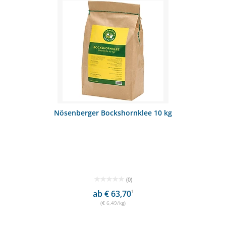
Nösenberger Bockshornklee 10 kg
(0)
ab € 63,70
1
(€ 6,49/kg)