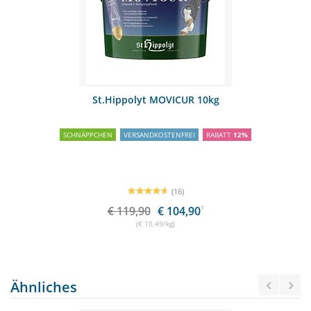
St.Hippolyt MOVICUR 10kg
SCHNÄPPCHEN
VERSANDKOSTENFREI
RABATT
12%
(16)
€ 119,90
€ 104,90
1
(€ 10,49/kg)
Ähnliches