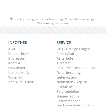
1
Preise inklusive gesetzlicher MwSt., zzgl.
Versandkosten
und ggf.
Mindermengenzuschlag.
INFOTHEK
SERVICE
AGB
FAQ - Häufige Fragen
Datenschutz
RidersClub
Impressum
Reiterhöfe
Kontakt
Tierärzte
Newsletter
Best-Price-Deal ab € 299
Unsere Marken
Futterberatung
Widerruf
Lieferkosten
Der STRÖH Blog
Neuheiten - Top 20
Produkttest
Servicetelefon
Düngerrechner
Saatenrechner
Der beste Preis im Web.