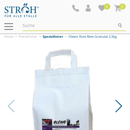
0
0
Navigation
ein-/ausblenden
Home
Pferdefutter
Spezialfutter
Olewo Rote Bete Granulat 2,5kg