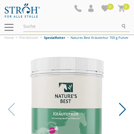
0
0
Navigation
ein-/ausblenden
Home
Pferdefutter
Spezialfutter
Natures Best Kräuterkur 700 g Pulver