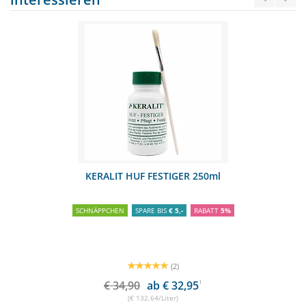
KERALIT HUF FESTIGER 250ml
SCHNÄPPCHEN
SPARE BIS
€ 5,-
RABATT
5%
(2)
€ 34,90
ab € 32,95
1
(€ 132,64/Liter)