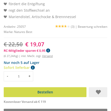
fördert die Entgiftung
regt den Stoffwechsel an
Mariendistel, Artischocke & Brennnessel
Artikelnr. 25057
(3) |
Bewertung schreiben
Marke:
Natures Best
€ 22,50
€ 19,07
RC-Mitglieder sparen € 0,95
(€ 27,24/kg) | inkl. MwSt. zzgl.
Versand
Nur noch 5 auf Lager
Sofort lieferbar
Menge
-
+
Bestellen
Kostenloser Versand ab € 119