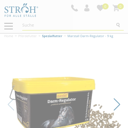
0
0
Navigation
ein-/ausblenden
Home
Pferdefutter
Spezialfutter
Marstall Darm-Regulator - 9 kg