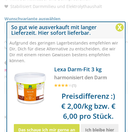
Stabilisiert Darmmilieu und Elektrolythaushalt
Wunschvariante auswählen
X
So gut wie ausverkauft mit langer
Marstall Darm-Regulator - 9 kg verbessert die Darmflora
79,00
Lieferzeit. Hier sofort lieferbar.
Artikelnr. 333579
(3) |
Bewertung schreiben
Aufgrund des geringen Lagerbestandes empfehlen wir
Marke:
Marstall
Dir, Dich für diese Alternative zu entscheiden, die wir
Dir mit einem reinen Gewissen bestens empfehlen
können.
€ 79,00
€ 69,95
Lexa Darm-Fit 3 kg
RC-Mitglieder sparen € 3,50
harmonisiert den Darm
(€ 7,77/kg) | inkl. MwSt. zzgl.
Versand
(1)
Ausverkauft
Preisdifferenz :)
€ 2,00/kg bzw. €
6,00 pro Stück.
Kostenloser Versand ab € 119
Das schaue ich mir gerne an
Ich bleibe hier