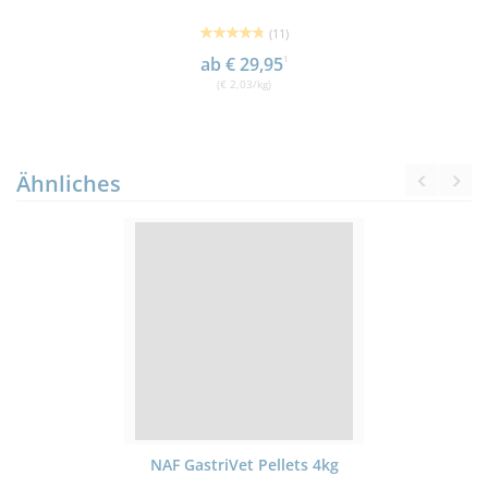
(11)
ab € 29,95
1
(€ 2,03/kg)
Ähnliches
NAF GastriVet Pellets 4kg