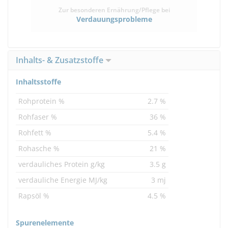
Zur besonderen Ernährung/Pflege bei
Verdauungsprobleme
Inhalts- & Zusatzstoffe
Inhaltsstoffe
Rohprotein %
2.7 %
Rohfaser %
36 %
Rohfett %
5.4 %
Rohasche %
21 %
verdauliches Protein g/kg
3.5 g
verdauliche Energie MJ/kg
3 mj
Rapsöl %
4.5 %
Spurenelemente