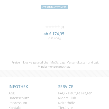
VERSANDKOSTENFREI
(0)
ab € 174,35
1
(€ 45,00/kg)
1
Preise inklusive gesetzlicher MwSt., zzgl.
Versandkosten
und ggf.
Mindermengenzuschlag.
INFOTHEK
SERVICE
AGB
FAQ - Häufige Fragen
Datenschutz
RidersClub
Impressum
Reiterhöfe
Kontakt
Tierärzte