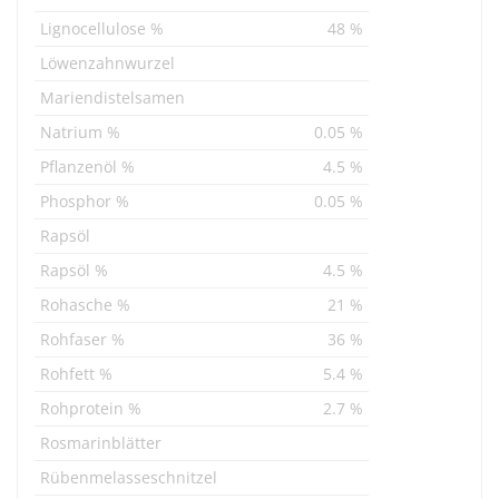
Lignocellulose %
48 %
Löwenzahnwurzel
Mariendistelsamen
Natrium %
0.05 %
Pflanzenöl %
4.5 %
Phosphor %
0.05 %
Rapsöl
Rapsöl %
4.5 %
Rohasche %
21 %
Rohfaser %
36 %
Rohfett %
5.4 %
Rohprotein %
2.7 %
Rosmarinblätter
Rübenmelasseschnitzel