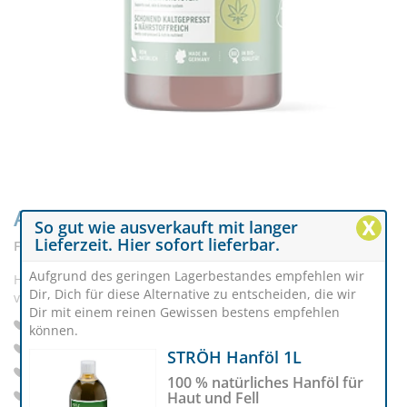
AniForte® Bio Hanföl 500 ml
X
So gut wie ausverkauft mit langer
Lieferzeit. Hier sofort lieferbar.
Für Haut, Fell & Immunsystem
Aufgrund des geringen Lagerbestandes empfehlen wir
Hanföl aus kontrolliertem biologischem Anbau sorgt für eine
Dir, Dich für diese Alternative zu entscheiden, die wir
vitale Haut und glänzendes Fell.
Dir mit einem reinen Gewissen bestens empfehlen
Unterstützt das Immunsystem
können.
Ohne künstliche Zusätze
STRÖH Hanföl 1L
Geprüfte Qualität
100 % natürliches Hanföl für
Gegen Tierversuche
Haut und Fell