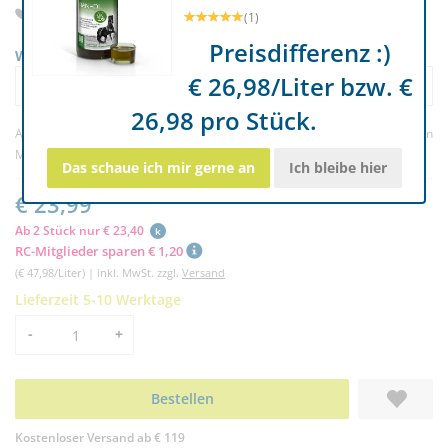
Für Pferd, Hund & Katze
(1)
Preisdifferenz :)
Wunschvariante auswählen
€ 26,98/Liter bzw. €
AniForte® Bio Hanföl 500 ml Für Haut, Fell & Immunsystem 23,
26,98 pro Stück.
Artikelnr. 178277
(0) |
Bewertung schreiben
Marke:
AniForte®
Das schaue ich mir gerne an
Ich bleibe hier
€ 23,99
Ab 2 Stück nur € 23,40
k
RC-Mitglieder sparen € 1,20
(€ 47,98/Liter) | inkl. MwSt. zzgl.
Versand
Lieferzeit 5-10 Werktage
Menge
-
+
Bestellen
Kostenloser Versand ab € 119