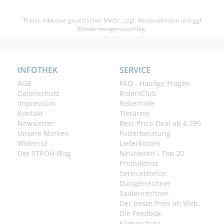
1
Preise inklusive gesetzlicher MwSt., zzgl.
Versandkosten
und ggf.
Mindermengenzuschlag.
INFOTHEK
SERVICE
AGB
FAQ - Häufige Fragen
Datenschutz
RidersClub
Impressum
Reiterhöfe
Kontakt
Tierärzte
Newsletter
Best-Price-Deal ab € 299
Unsere Marken
Futterberatung
Widerruf
Lieferkosten
Der STRÖH Blog
Neuheiten - Top 20
Produkttest
Servicetelefon
Düngerrechner
Saatenrechner
Der beste Preis im Web.
Die Feedbox.
Klimaschutz.