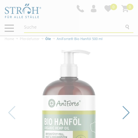
0
0
Navigation
ein-/ausblenden
Home
Pferdefutter
Öle
AniForte® Bio Hanföl 500 ml