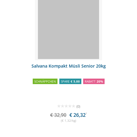
Salvana Kompakt Müsli Senior 20kg
SCHNÄPPCHEN
SPARE
€ 5,00
RABATT
20%
(0)
€ 32,90
€ 26,32
1
(€ 1,32/kg)