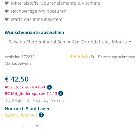
Mineralstoffe, Spurenelemente & Vitamine
Hochwertige Aminosäuren
stärkt das Immunsystem
Wunschvariante auswählen
Salvana Pferdemineral Senior 8kg Getreidefreies Minera
Artikelnr. 172813
(5) |
Bewertung schreiben
Marke:
Salvana
€ 42,50
Ab 2 Stück nur € 41,60
k
RC-Mitglieder sparen € 2,13
(€ 5,31/kg) | inkl. MwSt. zzgl.
Versand
Nur noch 5 auf Lager
Sofort lieferbar
Menge
-
+