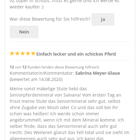
ist super in Schuss, frisst es gerne und ich werde es
wieder kaufen :)
War diese Bewertung für Sie hilfreich?
Ja
Nein
Einfach lecker und ein schickes Pferd
12
von
12
Kunden fanden diese Bewertung hilfreich.
Kommentatorin/Kommentator:
Sabrina Meyer-Glaue
(bewertet am 14.08.2020)
Meine sonst mäkelige Stute liebt das
Seniorpferdemineral von Salvana! Vom ersten Tag an
frisst meine Stute das Seniormineral sehr gut, selbst
ohne Zugabe von Müsli oder Co und das soll bei ihr
schon was heißen! Ich werde schon immer
angebrummelt, wenn ich mit dem Mineral komme. Ich
selber finde, dass das Seniormineral auch sehr gut
riecht. Des Weiteren glänzt das Fell total und sie sieht im
allgemeinen auch sehr gut aus. Ich kann das