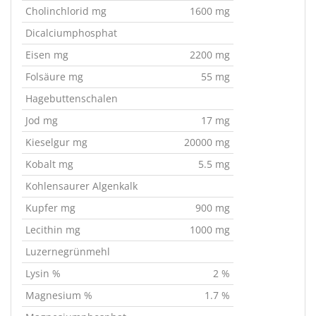
Cholinchlorid mg
1600 mg
Dicalciumphosphat
Eisen mg
2200 mg
Folsäure mg
55 mg
Hagebuttenschalen
Jod mg
17 mg
Kieselgur mg
20000 mg
Kobalt mg
5.5 mg
Kohlensaurer Algenkalk
Kupfer mg
900 mg
Lecithin mg
1000 mg
Luzernegrünmehl
Lysin %
2 %
Magnesium %
1.7 %