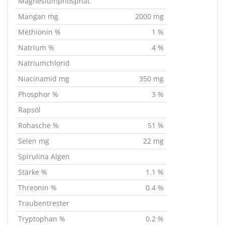
Magnesiumphosphat
Mangan mg
2000 mg
Methionin %
1 %
Natrium %
4 %
Natriumchlorid
Niacinamid mg
350 mg
Phosphor %
3 %
Rapsöl
Rohasche %
51 %
Selen mg
22 mg
Spirulina Algen
Stärke %
1.1 %
Threonin %
0.4 %
Traubentrester
Tryptophan %
0.2 %