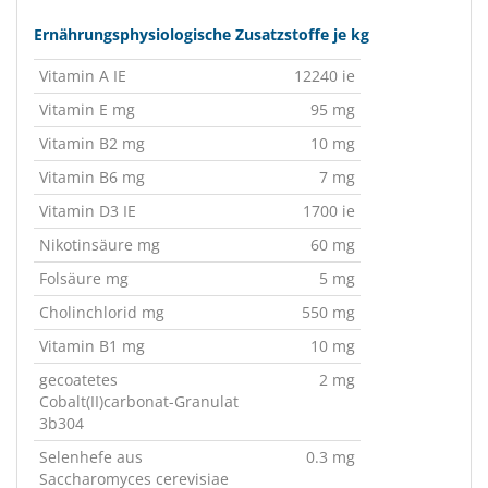
Ernährungsphysiologische Zusatzstoffe je kg
Vitamin A IE
12240 ie
Vitamin E mg
95 mg
Vitamin B2 mg
10 mg
Vitamin B6 mg
7 mg
Vitamin D3 IE
1700 ie
Nikotinsäure mg
60 mg
Folsäure mg
5 mg
Cholinchlorid mg
550 mg
Vitamin B1 mg
10 mg
gecoatetes
2 mg
Cobalt(II)carbonat-Granulat
3b304
Selenhefe aus
0.3 mg
Saccharomyces cerevisiae