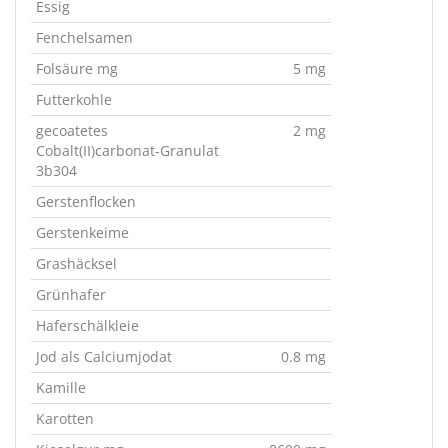
Essig
Fenchelsamen
Folsäure mg
5 mg
Futterkohle
gecoatetes
2 mg
Cobalt(II)carbonat-Granulat
3b304
Gerstenflocken
Gerstenkeime
Grashäcksel
Grünhafer
Haferschälkleie
Jod als Calciumjodat
0.8 mg
Kamille
Karotten