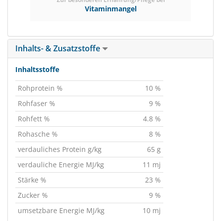
Vitaminmangel
Inhalts- & Zusatzstoffe
Inhaltsstoffe
Rohprotein %
10 %
Rohfaser %
9 %
Rohfett %
4.8 %
Rohasche %
8 %
verdauliches Protein g/kg
65 g
verdauliche Energie MJ/kg
11 mj
Stärke %
23 %
Zucker %
9 %
umsetzbare Energie MJ/kg
10 mj