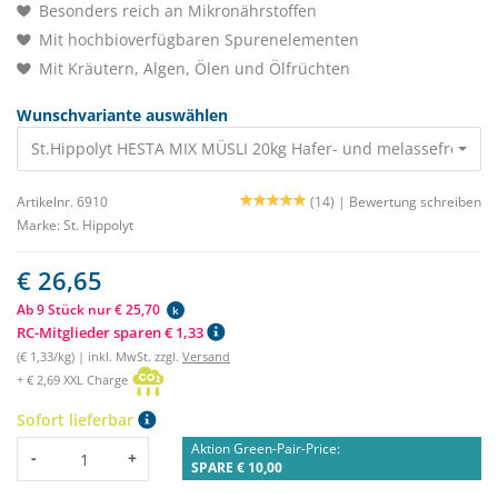
Besonders reich an Mikronährstoffen
Mit hochbioverfügbaren Spurenelementen
Mit Kräutern, Algen, Ölen und Ölfrüchten
Wunschvariante auswählen
St.Hippolyt HESTA MIX MÜSLI 20kg Ha
Artikelnr. 6910
(14) |
Bewertung schreiben
Marke:
St. Hippolyt
€ 26,65
Ab 9 Stück nur € 25,70
k
RC-Mitglieder sparen € 1,33
(€ 1,33/kg) | inkl. MwSt. zzgl.
Versand
+ € 2,69 XXL Charge
Sofort lieferbar
Aktion Green-Pair-Price:
Menge
-
+
SPARE € 10,00