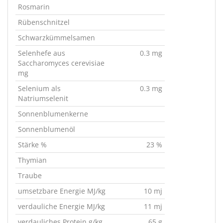
Rosmarin
Rübenschnitzel
Schwarzkümmelsamen
Selenhefe aus
0.3 mg
Saccharomyces cerevisiae
mg
Selenium als
0.3 mg
Natriumselenit
Sonnenblumenkerne
Sonnenblumenöl
Stärke %
23 %
Thymian
Traube
umsetzbare Energie MJ/kg
10 mj
verdauliche Energie MJ/kg
11 mj
verdauliches Protein g/kg
65 g