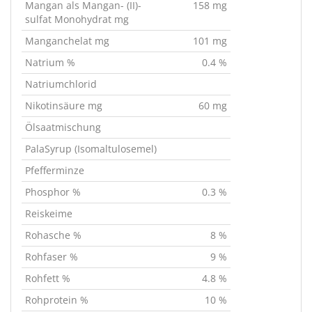
Mangan als Mangan- (II)-
158 mg
sulfat Monohydrat mg
Manganchelat mg
101 mg
Natrium %
0.4 %
Natriumchlorid
Nikotinsäure mg
60 mg
Ölsaatmischung
PalaSyrup (Isomaltulosemel)
Pfefferminze
Phosphor %
0.3 %
Reiskeime
Rohasche %
8 %
Rohfaser %
9 %
Rohfett %
4.8 %
Rohprotein %
10 %