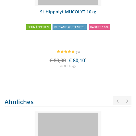
St.Hippolyt MUCOLYT 10kg
SCHNÄPPCHEN
VERSANDKOSTENFREI
RABATT
10%
(3)
€ 89,00
€ 80,10
1
(€ 8,01/kg)
Ähnliches