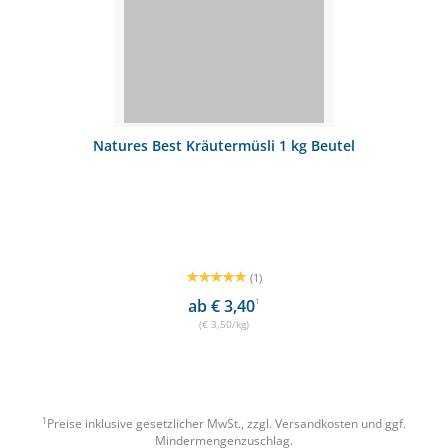
Natures Best Kräutermüsli 1 kg Beutel
(1)
ab € 3,40
1
(€ 3,50/kg)
1
Preise inklusive gesetzlicher MwSt., zzgl.
Versandkosten
und ggf.
Mindermengenzuschlag.