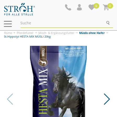
0
0
Navigation
ein-/ausblenden
Home
Pferdefutter
Misch- & Ergänzungsfutter
Müslis ohne Hafer
St.Hippolyt HESTA MIX MÜSLI 20kg