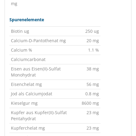
mg
Spurenelemente
Biotin ug
250 ug
Calcium-D-Pantothenat mg
20 mg
Calcium %
1.1 %
Calciumcarbonat
Eisen aus Eisen(II)-Sulfat
38 mg
Monohydrat
Eisenchelat mg
56 mg
Jod als Calciumjodat
0.8 mg
Kieselgur mg
8600 mg
Kupfer aus Kupfer(II)-Sulfat
23 mg
Pentahydrat
Kupferchelat mg
23 mg