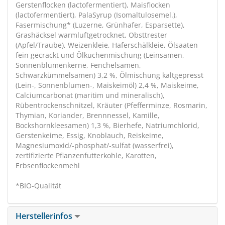
Gerstenflocken (lactofermentiert), Maisflocken
(lactofermentiert), PalaSyrup (Isomaltulosemel.),
Fasermischung* (Luzerne, Grünhafer, Esparsette),
Grashäcksel warmluftgetrocknet, Obsttrester
(Apfel/Traube), Weizenkleie, Haferschälkleie, Ölsaaten
fein gecrackt und Ölkuchenmischung (Leinsamen,
Sonnenblumenkerne, Fenchelsamen,
Schwarzkümmelsamen) 3,2 %, Ölmischung kaltgepresst
(Lein-, Sonnenblumen-, Maiskeimöl) 2,4 %, Maiskeime,
Calciumcarbonat (maritim und mineralisch),
Rübentrockenschnitzel, Kräuter (Pfefferminze, Rosmarin,
Thymian, Koriander, Brennnessel, Kamille,
Bockshornkleesamen) 1,3 %, Bierhefe, Natriumchlorid,
Gerstenkeime, Essig, Knoblauch, Reiskeime,
Magnesiumoxid/-phosphat/-sulfat (wasserfrei),
zertifizierte Pflanzenfutterkohle, Karotten,
Erbsenflockenmehl
*BIO-Qualität
Herstellerinfos