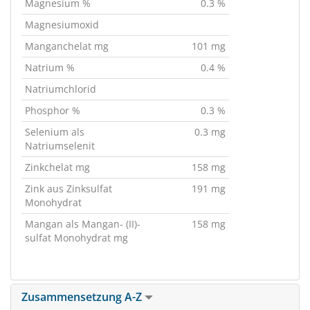
Magnesium %
0.3 %
Magnesiumoxid
Manganchelat mg
101 mg
Natrium %
0.4 %
Natriumchlorid
Phosphor %
0.3 %
Selenium als
0.3 mg
Natriumselenit
Zinkchelat mg
158 mg
Zink aus Zinksulfat
191 mg
Monohydrat
Mangan als Mangan- (II)-
158 mg
sulfat Monohydrat mg
Zusammensetzung A-Z