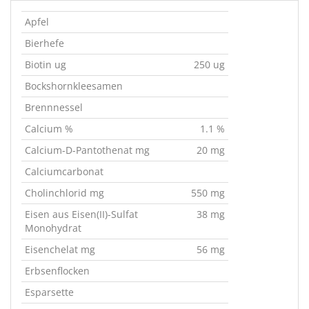
Apfel
Bierhefe
Biotin ug
250 ug
Bockshornkleesamen
Brennnessel
Calcium %
1.1 %
Calcium-D-Pantothenat mg
20 mg
Calciumcarbonat
Cholinchlorid mg
550 mg
Eisen aus Eisen(II)-Sulfat
38 mg
Monohydrat
Eisenchelat mg
56 mg
Erbsenflocken
Esparsette