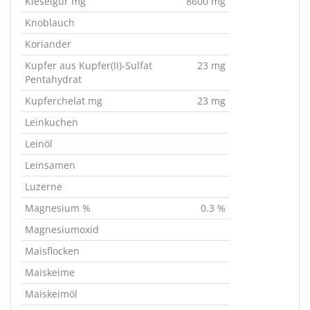
Kieselgur mg
8600 mg
Knoblauch
Koriander
Kupfer aus Kupfer(II)-Sulfat
23 mg
Pentahydrat
Kupferchelat mg
23 mg
Leinkuchen
Leinöl
Leinsamen
Luzerne
Magnesium %
0.3 %
Magnesiumoxid
Maisflocken
Maiskeime
Maiskeimöl