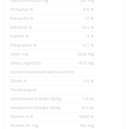
Pantothensäure mg
295 mg
Phosphor %
0.6 %
Rohasche %
15 %
Rohfaser %
18.5 %
Rohfett %
4 %
Rohprotein %
14.5 %
Selen mg
5625 mg
Selen organisch
1875 mg
Sonnenblumenextraktionsschrot
Stärke %
4.5 %
Timotheegras
umsetzbare Energie MJ/kg
7.4 mj
verdauliche Energie MJ/kg
8.7 mj
Vitamin A IE
19000 ie
Vitamin B1 mg
305 mg