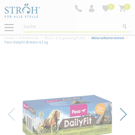
0
0
Navigation
ein-/ausblenden
Home
Pferdefutter
Misch- & Ergänzungsfutter
Mineralfuttermittel
Pavo DailyFit Briketts 4,5 kg