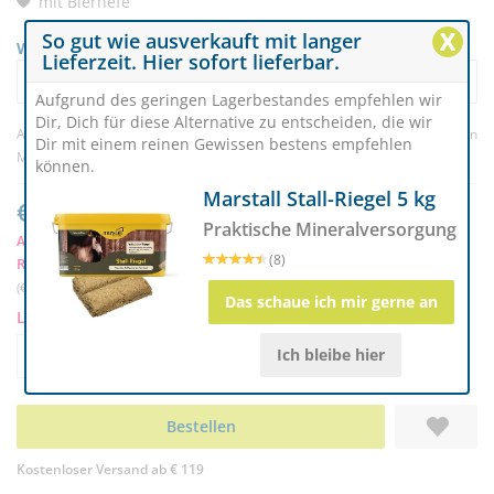
mit Bierhefe
X
So gut wie ausverkauft mit langer
Wunschvariante auswählen
Lieferzeit. Hier sofort lieferbar.
Pavo DailyFit Briketts 4,5 kg 30 Briketts für Dein Pferd 19,99 €
Aufgrund des geringen Lagerbestandes empfehlen wir
Dir, Dich für diese Alternative zu entscheiden, die wir
Artikelnr. 173903
(0) |
Bewertung schreiben
Dir mit einem reinen Gewissen bestens empfehlen
Marke:
Pavo
können.
Marstall Stall-Riegel 5 kg
€ 19,99
Praktische Mineralversorgung
Ab 2 Stück nur € 19,50
k
(8)
RC-Mitglieder sparen € 1,00
(€ 4,44/kg) | inkl. MwSt. zzgl.
Versand
Das schaue ich mir gerne an
Lieferbar in ca. 5 Werktagen
Ich bleibe hier
Menge
-
+
Bestellen
Kostenloser Versand ab € 119