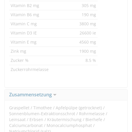
Vitamin B2 mg
305 mg
Vitamin B6 mg
190 mg
Vitamin C mg
3800 mg
Vitamin D3 IE
26600 ie
Vitamin E mg
4560 mg
Zink mg
1900 mg
Zucker %
8.5 %
Zuckerrohrmelasse
Zusammensetzung
Graspellet / Timothee / Apfelpülpe (getrocknet) /
Sonnenblumen-Extraktionsschrot / Rohrmelasse /
Leinsaat / Erbsen / Kräutermischung / Bierhefe /
Calciumcarbonat / Monocalciumphosphat /
Natriumchlorid (salz)