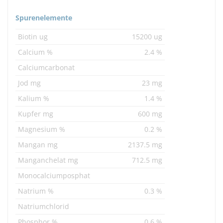
Spurenelemente
Biotin ug
15200 ug
Calcium %
2.4 %
Calciumcarbonat
Jod mg
23 mg
Kalium %
1.4 %
Kupfer mg
600 mg
Magnesium %
0.2 %
Mangan mg
2137.5 mg
Manganchelat mg
712.5 mg
Monocalciumposphat
Natrium %
0.3 %
Natriumchlorid
Phosphor %
0.6 %