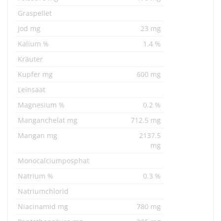
Graspellet
Jod mg
23 mg
Kalium %
1.4 %
Kräuter
Kupfer mg
600 mg
Leinsaat
Magnesium %
0.2 %
Manganchelat mg
712.5 mg
Mangan mg
2137.5
mg
Monocalciumposphat
Natrium %
0.3 %
Natriumchlorid
Niacinamid mg
780 mg