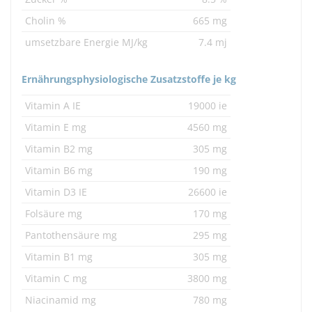
Cholin %
665 mg
umsetzbare Energie MJ/kg
7.4 mj
Ernährungsphysiologische Zusatzstoffe je kg
Vitamin A IE
19000 ie
Vitamin E mg
4560 mg
Vitamin B2 mg
305 mg
Vitamin B6 mg
190 mg
Vitamin D3 IE
26600 ie
Folsäure mg
170 mg
Pantothensäure mg
295 mg
Vitamin B1 mg
305 mg
Vitamin C mg
3800 mg
Niacinamid mg
780 mg