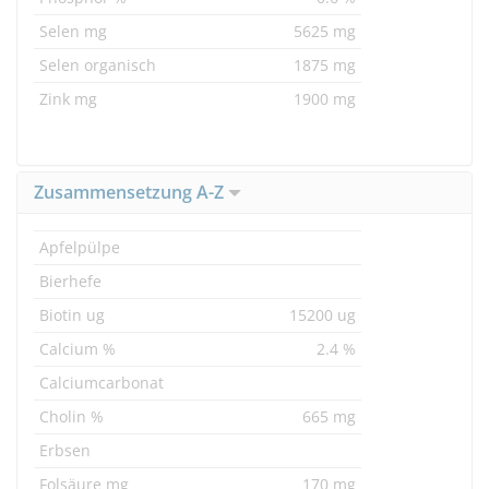
Selen mg
5625 mg
Selen organisch
1875 mg
Zink mg
1900 mg
Zusammensetzung A-Z
Apfelpülpe
Bierhefe
Biotin ug
15200 ug
Calcium %
2.4 %
Calciumcarbonat
Cholin %
665 mg
Erbsen
Folsäure mg
170 mg