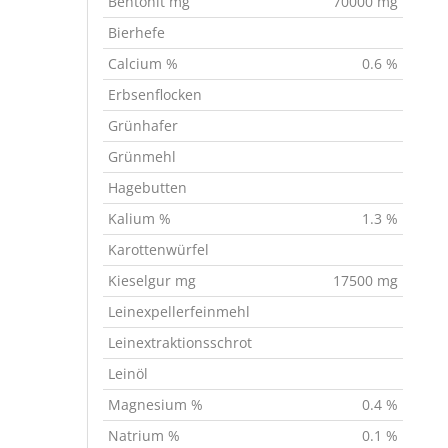
Bentonit mg
70000 mg
Bierhefe
Calcium %
0.6 %
Erbsenflocken
Grünhafer
Grünmehl
Hagebutten
Kalium %
1.3 %
Karottenwürfel
Kieselgur mg
17500 mg
Leinexpellerfeinmehl
Leinextraktionsschrot
Leinöl
Magnesium %
0.4 %
Natrium %
0.1 %