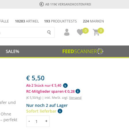
AB 119€ VERSANDKOSTENFREI
FÄLLE
10283
ARTIKEL
193
PRODUKTTESTS
224
MARKEN
0
0
SALE%
€ 5,50
Ab 2 Stück nur € 5,40
k
RC-Mitglieder sparen € 0,28
(€ 5,50/kg) | inkl. MwSt. zzgl.
Versand
afer und
Nur noch 2 auf Lager
Sofort lieferbar
. Ohne
– perfekt
Menge
-
+