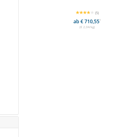
(5)
ab € 710,55
1
(€ 2,04/kg)