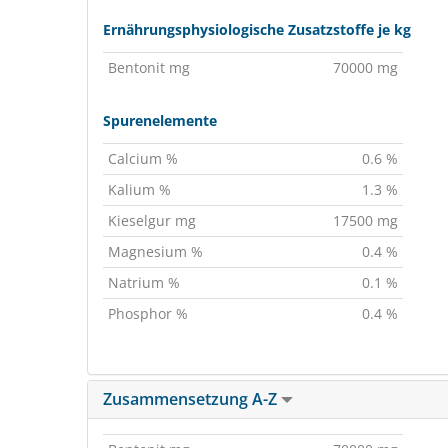
Ernährungsphysiologische Zusatzstoffe je kg
Bentonit mg
70000 mg
Spurenelemente
Calcium %
0.6 %
Kalium %
1.3 %
Kieselgur mg
17500 mg
Magnesium %
0.4 %
Natrium %
0.1 %
Phosphor %
0.4 %
Zusammensetzung A-Z