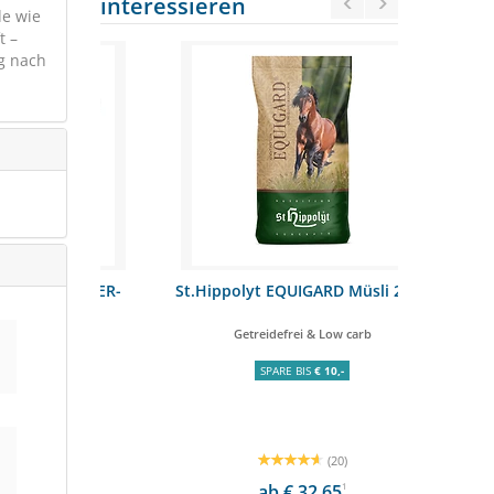
interessieren
de wie
t –
ng nach
KRÄUTER-
St.Hippolyt EQUIGARD Müsli 20kg
EGGERSMA
0kg
futter
Getreidefrei & Low carb
SPARE BIS
€ 10,-
(20)
ab € 32,65
1