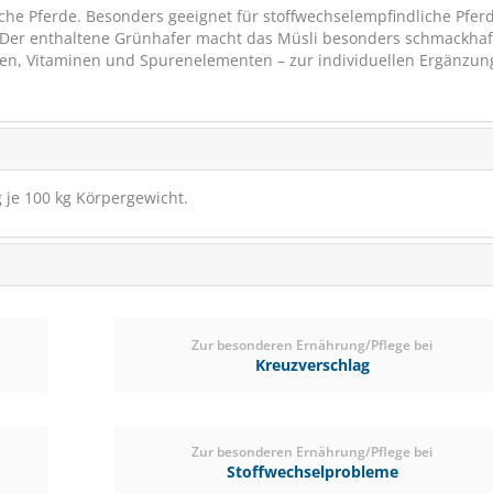
iche Pferde. Besonders geeignet für stoffwechselempfindliche Pfer
. Der enthaltene Grünhafer macht das Müsli besonders schmackhaf
offen, Vitaminen und Spurenelementen – zur individuellen Ergänzu
 je 100 kg Körpergewicht.
St.Hippolyt GEMÜSE-
MINERALIEN 1
Getreidefreies Mineral
Zur besonderen Ernährung/Pflege bei
Kreuzverschlag
Zur besonderen Ernährung/Pflege bei
(14)
Stoffwechselprobleme
ab € 34,10
1