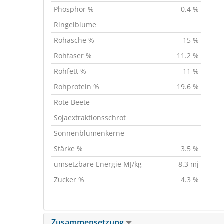
Phosphor %
0.4 %
Ringelblume
Rohasche %
15 %
Rohfaser %
11.2 %
Rohfett %
11 %
Rohprotein %
19.6 %
Rote Beete
Sojaextraktionsschrot
Sonnenblumenkerne
Stärke %
3.5 %
umsetzbare Energie MJ/kg
8.3 mj
Zucker %
4.3 %
Zusammensetzung