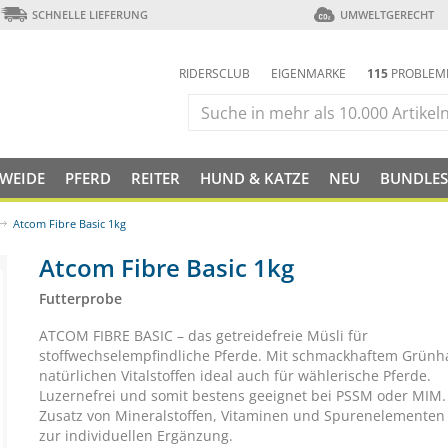
SCHNELLE LIEFERUNG
UMWELTGERECHT
RIDERSCLUB
EIGENMARKE
115
PROBLEM
 WEIDE
PFERD
REITER
HUND & KATZE
NEU
BUNDLES
Atcom Fibre Basic 1kg
Atcom Fibre Basic 1kg
Futterprobe
ATCOM FIBRE BASIC – das getreidefreie Müsli für
stoffwechselempfindliche Pferde. Mit schmackhaftem Grünh
natürlichen Vitalstoffen ideal auch für wählerische Pferde.
Luzernefrei und somit bestens geeignet bei PSSM oder MIM
Zusatz von Mineralstoffen, Vitaminen und Spurenelementen 
zur individuellen Ergänzung.