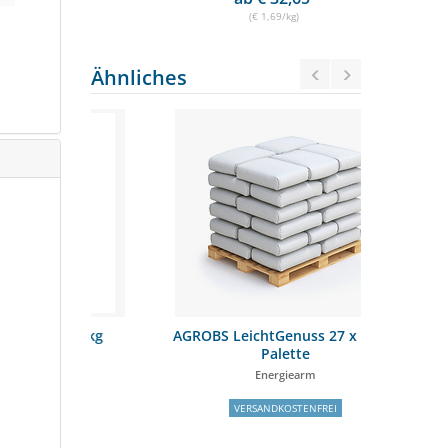
(€ 1,69/kg)
Ähnliches
x 20kg
AGROBS LeichtGenuss 27 x 15 kg
Sarace
Palette
Energiearm
ge
VERSANDKOSTENFREI