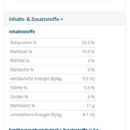
Inhalts- & Zusatzstoffe
Inhaltsstoffe
Rohprotein %
23.5 %
Rohfaser %
19.5 %
Rohfett %
4 %
Rohasche %
9 %
verdauliche Energie MJ/kg
9.5 mj
Stärke %
3.5 %
Zucker %
6 %
Methionin %
11 g
umsetzbare Energie MJ/kg
8.1 mj
Ernährungsphysiologische Zusatzstoffe je kg