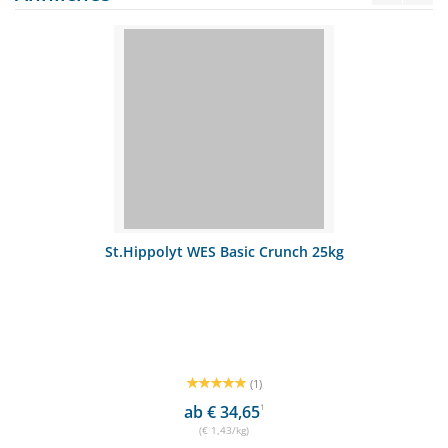
St.Hippolyt WES Basic Crunch 25kg
(1)
ab € 34,65
1
(€ 1,43/kg)