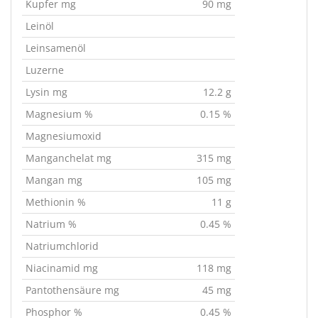
Kupfer mg
90 mg
Leinöl
Leinsamenöl
Luzerne
Lysin mg
12.2 g
Magnesium %
0.15 %
Magnesiumoxid
Manganchelat mg
315 mg
Mangan mg
105 mg
Methionin %
11 g
Natrium %
0.45 %
Natriumchlorid
Niacinamid mg
118 mg
Pantothensäure mg
45 mg
Phosphor %
0.45 %