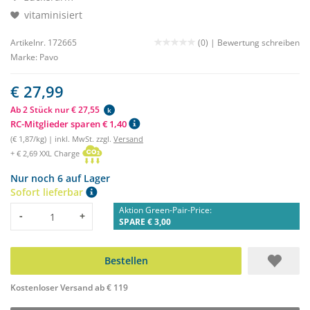
vitaminisiert
Artikelnr. 172665
(0) |
Bewertung schreiben
Marke:
Pavo
€ 27,99
Ab 2 Stück nur € 27,55
k
RC-Mitglieder sparen € 1,40
(€ 1,87/kg) | inkl. MwSt. zzgl.
Versand
+ € 2,69 XXL Charge
Nur noch 6 auf Lager
Sofort lieferbar
Aktion Green-Pair-Price:
Menge
-
+
SPARE € 3,00
Bestellen
Kostenloser Versand ab € 119