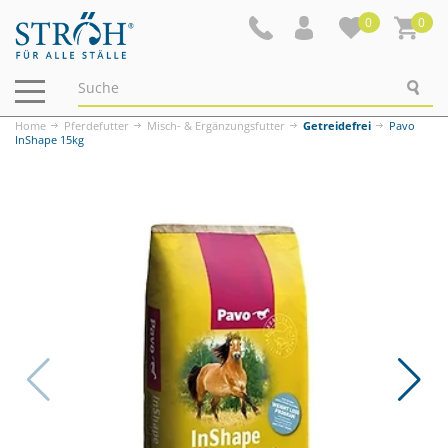
0
0
Navigation
ein-/ausblenden
Home
Pferdefutter
Misch- & Ergänzungsfutter
Getreidefrei
Pavo
InShape 15kg