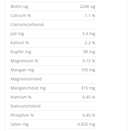
Biotin ug
2240 ug
Calcium %
1.1 %
Calciumcarbonat
Jod mg
3.4 mg
Kalium %
2.2 %
Kupfer mg
90 mg
Magnesium %
0.15 %
Mangan mg
105 mg
Magnesiumoxid
Manganchelat mg
315 mg
Natrium %
0.45 %
Natriumchlorid
Phosphor %
0.45 %
Selen mg
0.825 mg