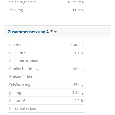
Selen organisch
0.275 mg
Zink mg
280 mg
Zusammensetzung A-Z
Biotin ug
2240 ug
Calcium %
1.1 %
Calciumcarbonat
Cholinchlorid mg
98 mg
Erbsenflocken
Folsäure mg
25 mg
Jod mg
3.4 mg
Kalium %
2.2 %
Karottenflocken