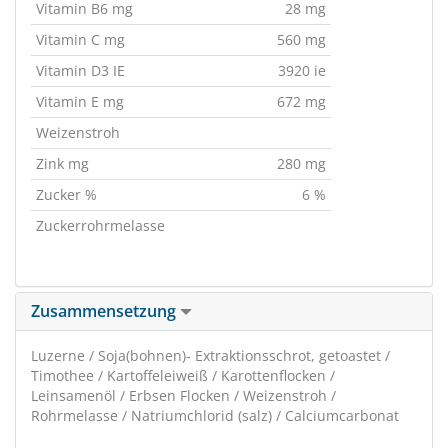
Vitamin B6 mg
28 mg
Vitamin C mg
560 mg
Vitamin D3 IE
3920 ie
Vitamin E mg
672 mg
Weizenstroh
Zink mg
280 mg
Zucker %
6 %
Zuckerrohrmelasse
Zusammensetzung
Luzerne / Soja(bohnen)- Extraktionsschrot, getoastet /
Timothee / Kartoffeleiweiß / Karottenflocken /
Leinsamenöl / Erbsen Flocken / Weizenstroh /
Rohrmelasse / Natriumchlorid (salz) / Calciumcarbonat