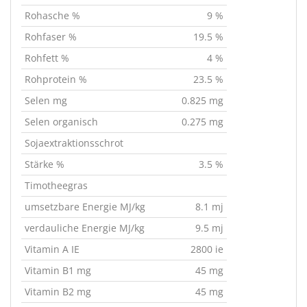
Rohasche %
9 %
Rohfaser %
19.5 %
Rohfett %
4 %
Rohprotein %
23.5 %
Selen mg
0.825 mg
Selen organisch
0.275 mg
Sojaextraktionsschrot
Stärke %
3.5 %
Timotheegras
umsetzbare Energie MJ/kg
8.1 mj
verdauliche Energie MJ/kg
9.5 mj
Vitamin A IE
2800 ie
Vitamin B1 mg
45 mg
Vitamin B2 mg
45 mg