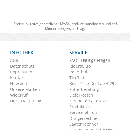
1
Preise inklusive gesetzlicher MwSt., zzgl.
Versandkosten
und ggf.
Mindermengenzuschlag.
INFOTHEK
SERVICE
AGB
FAQ - Häufige Fragen
Datenschutz
RidersClub
Impressum
Reiterhöfe
Kontakt
Tierärzte
Newsletter
Best-Price-Deal ab € 299
Unsere Marken
Futterberatung
Widerruf
Lieferkosten
Der STRÖH Blog
Neuheiten - Top 20
Produkttest
Servicetelefon
Düngerrechner
Saatenrechner
Der beste Preis im Web.