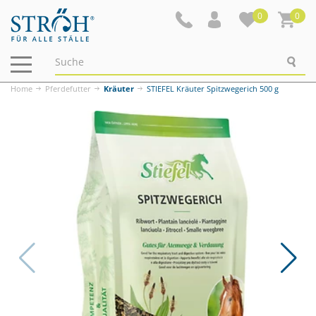
0
0
Navigation
ein-/ausblenden
Home
Pferdefutter
Kräuter
STIEFEL Kräuter Spitzwegerich 500 g