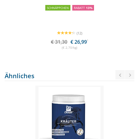
SCHNÄPPCHEN
RABATT
13%
(12)
€ 31,30
€ 26,99
1
(€ 2,70/kg)
Ähnliches