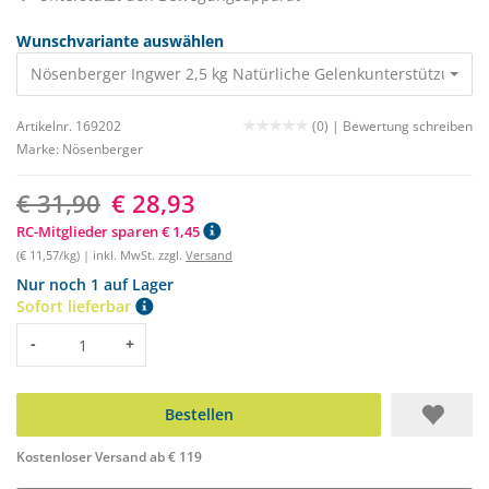
Wunschvariante auswählen
Nösenberger Ingwer 2,5 kg Natürliche Gelenkunterstützung
31
Artikelnr. 169202
(0) |
Bewertung schreiben
Marke:
Nösenberger
€ 31,90
€ 28,93
RC-Mitglieder sparen € 1,45
(€ 11,57/kg) | inkl. MwSt. zzgl.
Versand
Nur noch 1 auf Lager
Sofort lieferbar
Menge
-
+
Bestellen
Kostenloser Versand ab € 119