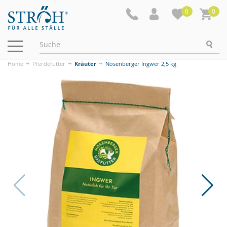
0
0
Navigation
ein-/ausblenden
Home
Pferdefutter
Kräuter
Nösenberger Ingwer 2,5 kg