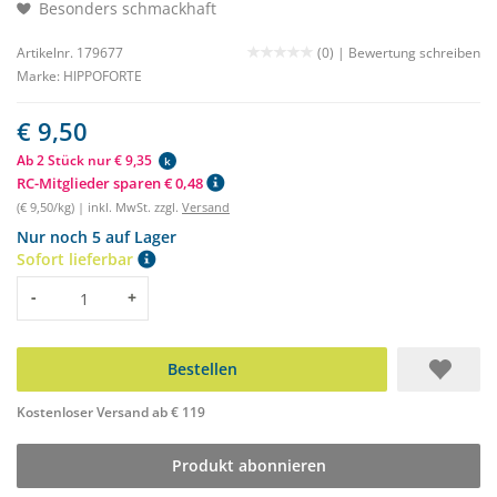
Besonders schmackhaft
Artikelnr. 179677
(0) |
Bewertung schreiben
Marke:
HIPPOFORTE
€ 9,50
Ab 2 Stück nur € 9,35
k
RC-Mitglieder sparen € 0,48
(€ 9,50/kg) | inkl. MwSt. zzgl.
Versand
Nur noch 5 auf Lager
Sofort lieferbar
Menge
-
+
Bestellen
Kostenloser Versand ab € 119
Produkt abonnieren