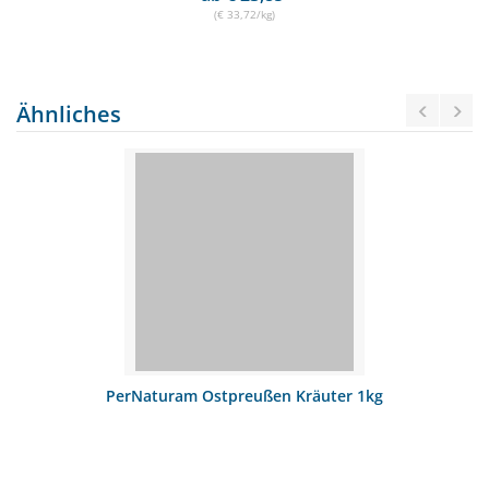
(€ 33,72/kg)
Ähnliches
PerNaturam Ostpreußen Kräuter 1kg