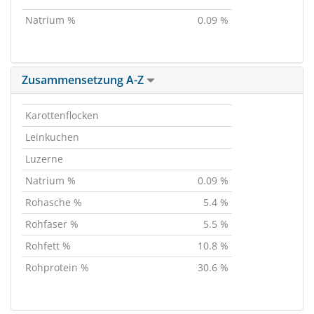
Natrium %
0.09 %
Zusammensetzung A-Z
Karottenflocken
Leinkuchen
Luzerne
Natrium %
0.09 %
Rohasche %
5.4 %
Rohfaser %
5.5 %
Rohfett %
10.8 %
Rohprotein %
30.6 %