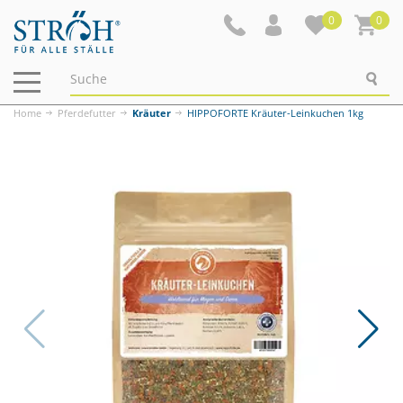
0
0
Navigation
ein-/ausblenden
Home
Pferdefutter
Kräuter
HIPPOFORTE Kräuter-Leinkuchen 1kg