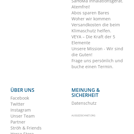
SaHoMa Inhalationsgerät.
Atemfrei!
Abos sparen Bares
Woher wir kommen
Versandkosten die beim
Klimaschutz helfen.
VEYA – Die Kraft der 5
Elemente
Unsere Mission - Wir sind
die Guten!
Frage uns persönlich und
buche einen Termin.
ÜBER UNS
MEINUNG &
SICHERHEIT
Facebook
Datenschutz
Twitter
Instagram
Unser Team
AUSGEZEICHNET.ORG
Partner
Ströh & Friends
Horse Store