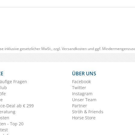
(1)
ab € 16,35
1
(€ 16,90/Liter)
se inklusive gesetzlicher MwSt., zzgl.
Versandkosten
und ggf. Mindermengenzusc
CE
ÜBER UNS
äufige Fragen
Facebook
Club
Twitter
öfe
Instagram
te
Unser Team
ice-Deal ab € 299
Partner
eratung
Ströh & Friends
osten
Horse Store
en - Top 20
test