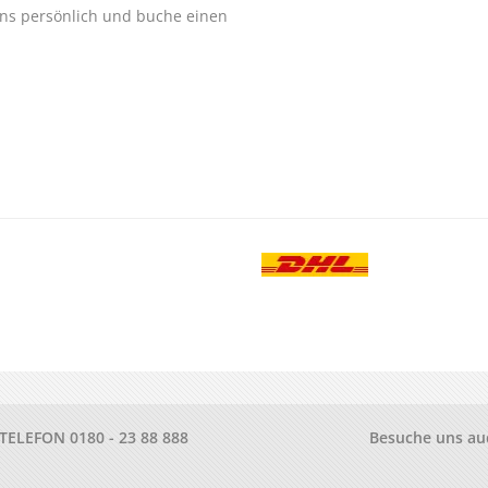
ns persönlich und buche einen
.
-TELEFON
0180 - 23 88 888
Besuche uns au