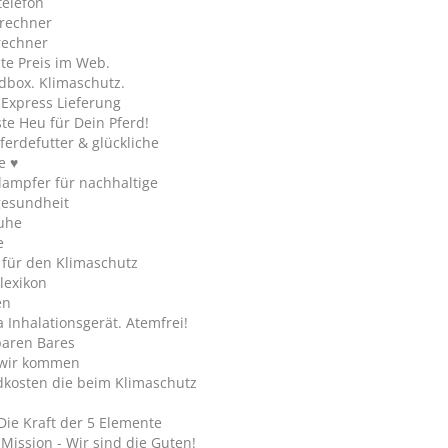
telefon
rechner
rechner
te Preis im Web.
dbox. Klimaschutz.
y Express Lieferung
te Heu für Dein Pferd!
ferdefutter & glückliche
e ♥
ampfer für nachhaltige
gesundheit
uhe
e
 für den Klimaschutz
lexikon
en
Inhalationsgerät. Atemfrei!
paren Bares
wir kommen
dkosten die beim Klimaschutz
Die Kraft der 5 Elemente
Mission - Wir sind die Guten!