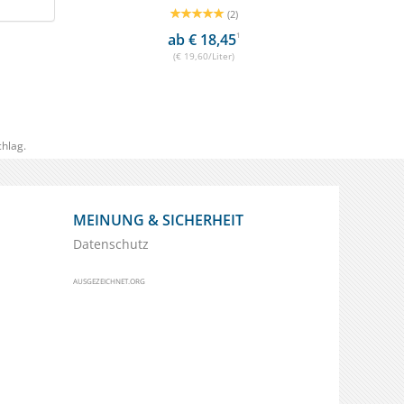
(2)
ab € 18,45
1
(€ 19,60/Liter)
hlag.
MEINUNG & SICHERHEIT
Datenschutz
AUSGEZEICHNET.ORG