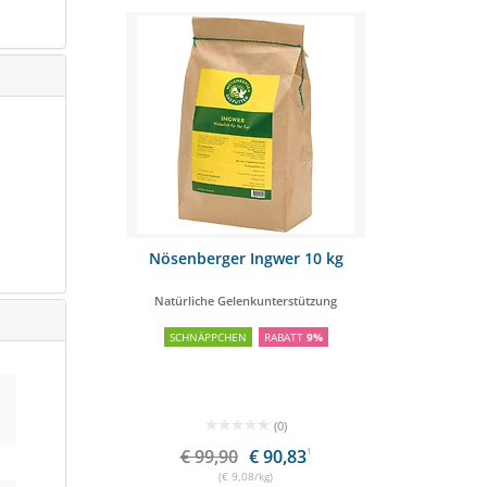
llets 25kg
Nösenberger Ingwer 10 kg
Natürliche Gelenkunterstützung
OSTENFREI
SCHNÄPPCHEN
RABATT
9%
(0)
,99
1
€ 99,90
€ 90,83
1
(€ 9,08/kg)