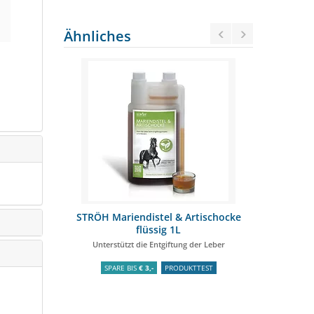
Ähnliches
utersaft 1L
STRÖH Mariendistel & Artischocke
LEXA Kräu
flüssig 1L
stoffwechsels
Unterstützt die Entgiftung der Leber
Unterstützt
SPARE BIS
€ 3,-
PRODUKTTEST