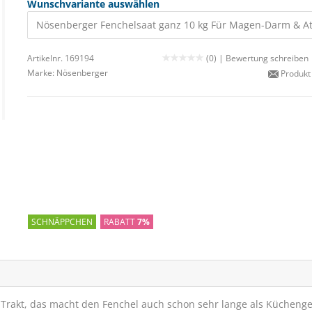
Wunschvariante auswählen
Nösenberger Fenchelsaat ganz 10 kg Für Magen-Darm &
Artikelnr. 169194
(0) |
Bewertung schreiben
Marke:
Nösenberger
Produkt
SCHNÄPPCHEN
RABATT
7%
rakt, das macht den Fenchel auch schon sehr lange als Kücheng