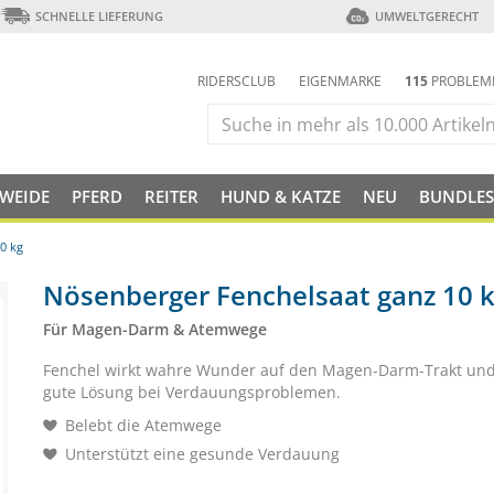
SCHNELLE LIEFERUNG
UMWELTGERECHT
RIDERSCLUB
EIGENMARKE
115
PROBLEM
 WEIDE
PFERD
REITER
HUND & KATZE
NEU
BUNDLES
0 kg
Nösenberger Fenchelsaat ganz 10 
Für Magen-Darm & Atemwege
Fenchel wirkt wahre Wunder auf den Magen-Darm-Trakt und 
gute Lösung bei Verdauungsproblemen.
Belebt die Atemwege
Unterstützt eine gesunde Verdauung