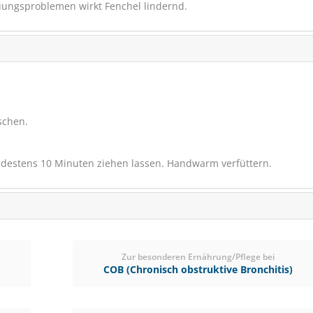
uungsproblemen wirkt Fenchel lindernd.
schen.
estens 10 Minuten ziehen lassen. Handwarm verfüttern.
EQUIPUR Zink Forte Pe
Multitalent
SCHNÄPPCHEN
VERSANDK
RABATT
10%
Zur besonderen Ernährung/Pflege bei
COB (Chronisch obstruktive Bronchitis)
(3)
€ 359,00
€ 322
(€ 12,92/kg)