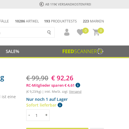
AB 119€ VERSANDKOSTENFREI
FÄLLE
10286
ARTIKEL
193
PRODUKTTESTS
223
MARKEN
0
0
SALE%
kg
€ 99,90
€ 92,26
RC-Mitglieder sparen € 4,61
(€ 9,23/kg) | inkl. MwSt. zzgl.
Versand
ist eine
Nur noch 1 auf Lager
Sofort lieferbar
Menge
-
+