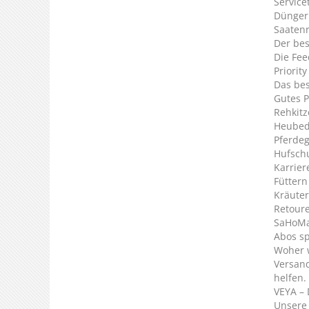
Service
Dünger
Saaten
Der bes
Die Fee
Priorit
Das bes
Gutes P
Rehkitz
Heubed
Pferde
Hufsch
Karrier
Füttern
Kräuter
Retour
SaHoMa 
Abos s
Woher 
Versan
helfen.
VEYA – 
Unsere 