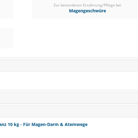
Zur besonderen Ernährung/Pflege bei
Magengeschwüre
STIEFEL Stoffwechselkrä
Zur Unterstützung des Zucker
anz 10 kg - Für Magen-Darm & Atemwege