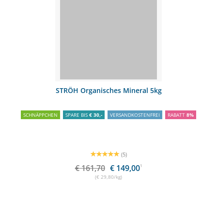
STRÖH Organisches Mineral 5kg
SCHNÄPPCHEN
SPARE BIS
€ 30,-
VERSANDKOSTENFREI
RABATT
8%
(5)
€ 161,70
€ 149,00
1
(€ 29,80/kg)