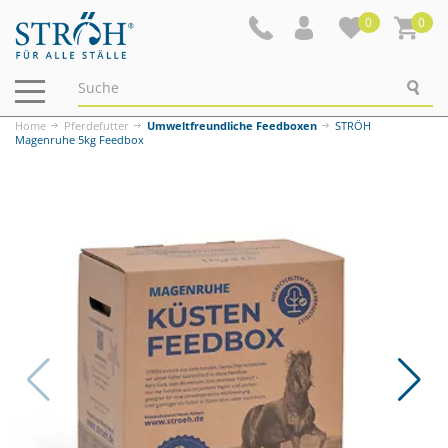
0
0
Navigation
ein-/ausblenden
Home
Pferdefutter
Umweltfreundliche Feedboxen
STRÖH
Magenruhe 5kg Feedbox