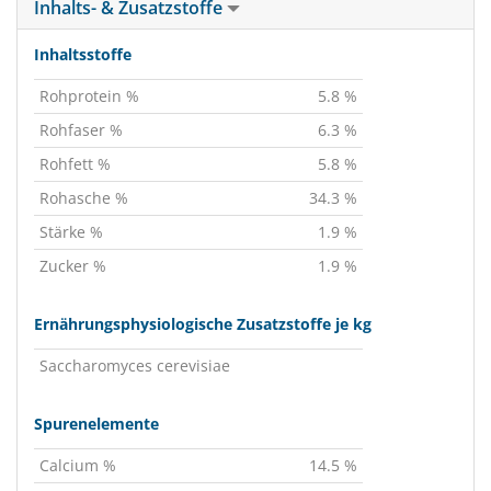
Inhalts- & Zusatzstoffe
Inhaltsstoffe
Rohprotein %
5.8 %
Rohfaser %
6.3 %
Rohfett %
5.8 %
Rohasche %
34.3 %
Stärke %
1.9 %
Zucker %
1.9 %
Ernährungsphysiologische Zusatzstoffe je kg
Saccharomyces cerevisiae
Spurenelemente
Calcium %
14.5 %