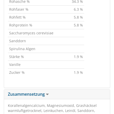
Rohasche %
34.3 %
Rohfaser %
6.3 %
Rohfett %
5.8 %
Rohprotein %
5.8 %
Saccharomyces cerevisiae
Sanddorn
Spirulina Algen
Stärke %
1.9 %
Vanille
Zucker %
1.9 %
Zusammensetzung
Korallenalgencalcium, Magnesiumoxid, Grashäcksel
warmluftgetrocknet, Leinkuchen, Leinöl, Sanddorn,