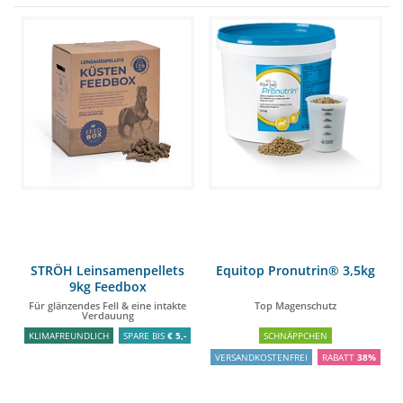
STRÖH Leinsamenpellets
Equitop Pronutrin® 3,5kg
9kg Feedbox
Für glänzendes Fell & eine intakte
Top Magenschutz
Verdauung
KLIMAFREUNDLICH
SPARE BIS
€ 5,-
SCHNÄPPCHEN
VERSANDKOSTENFREI
RABATT
38%