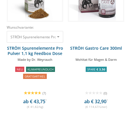
Wunschvariante:
STRÖH Spurenelemente Pro Pulver 1,1 kg Feedbox Dose Made by Dr. Wey
STRÖH Spurenelemente Pro
STRÖH Gastro Care 300ml
Pulver 1,1 kg Feedbox Dose
Made by Dr. Weyrauch
Wohltat für Magen & Darm
NEU
KLIMAFREUNDLICH
SPARE
€ 3,50
GRATISARTIKEL
(7)
(0)
ab € 43,75
1
ab € 32,90
1
(€ 41,82/kg)
(€ 114,67/Liter)