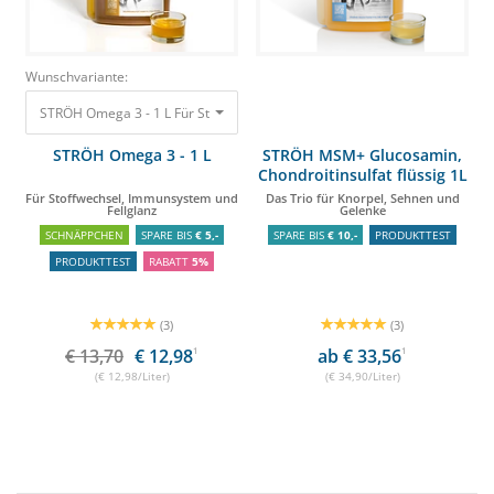
Wunschvariante:
STRÖH Omega 3 - 1 L Für Stoffwechsel, Immunsystem und Fellglanz
13,70
STRÖH Omega 3 - 1 L
STRÖH MSM+ Glucosamin,
Chondroitinsulfat flüssig 1L
Für Stoffwechsel, Immunsystem und
Das Trio für Knorpel, Sehnen und
Fellglanz
Gelenke
SCHNÄPPCHEN
SPARE BIS
€ 5,-
SPARE BIS
€ 10,-
PRODUKTTEST
PRODUKTTEST
RABATT
5%
(3)
(3)
€ 13,70
€ 12,98
1
ab € 33,56
1
(€ 12,98/Liter)
(€ 34,90/Liter)