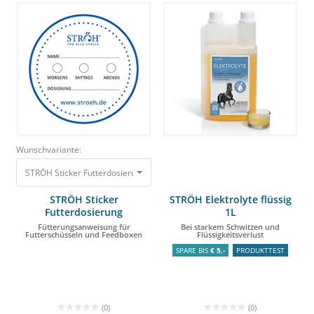
Wunschvariante:
STRÖH Sticker Futterdosierung Fütterungsanweisung für Futterschüsseln
STRÖH Sticker
STRÖH Elektrolyte flüssig
Futterdosierung
1L
Fütterungsanweisung für
Bei starkem Schwitzen und
Futterschüsseln und Feedboxen
Flüssigkeitsverlust
SPARE BIS
€ 5,-
PRODUKTTEST
(0)
(0)