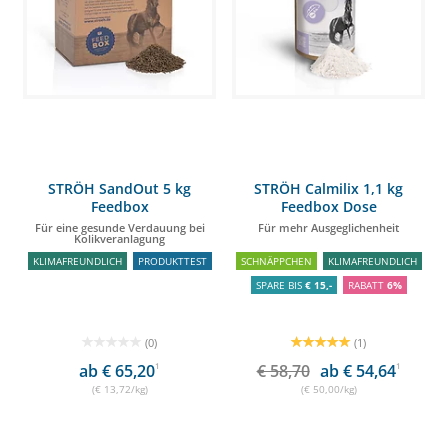
STRÖH SandOut 5 kg
STRÖH Calmilix 1,1 kg
Feedbox
Feedbox Dose
Für eine gesunde Verdauung bei
Für mehr Ausgeglichenheit
Kolikveranlagung
KLIMAFREUNDLICH
PRODUKTTEST
SCHNÄPPCHEN
KLIMAFREUNDLICH
SPARE BIS
€ 15,-
RABATT
6%
(0)
(1)
ab € 65,20
1
€ 58,70
ab € 54,64
1
(€ 13,72/kg)
(€ 50,00/kg)