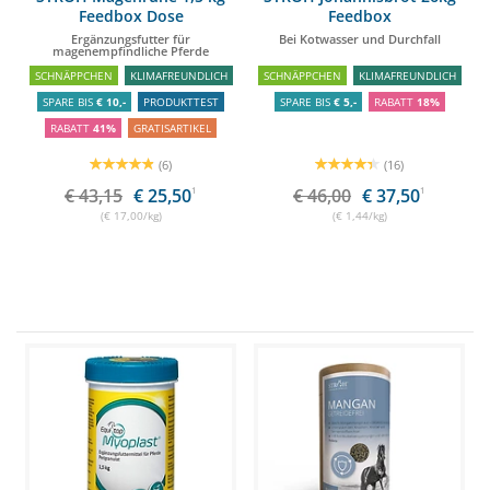
Feedbox Dose
Feedbox
Ergänzungsfutter für
Bei Kotwasser und Durchfall
magenempfindliche Pferde
SCHNÄPPCHEN
KLIMAFREUNDLICH
SCHNÄPPCHEN
KLIMAFREUNDLICH
SPARE BIS
€ 10,-
PRODUKTTEST
SPARE BIS
€ 5,-
RABATT
18%
RABATT
41%
GRATISARTIKEL
(6)
(16)
€ 43,15
€ 25,50
1
€ 46,00
€ 37,50
1
(€ 17,00/kg)
(€ 1,44/kg)