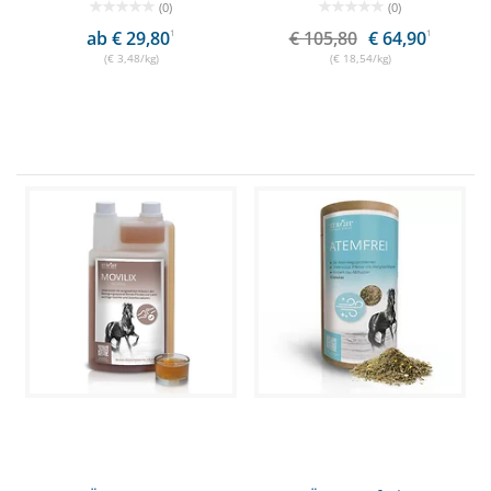
(0)
(0)
ab € 29,80
1
€ 105,80
€ 64,90
1
(€ 3,48/kg)
(€ 18,54/kg)