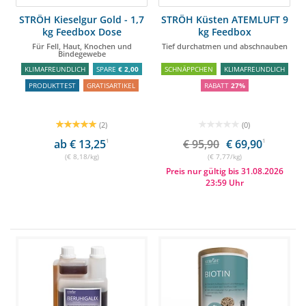
STRÖH Kieselgur Gold - 1,7
STRÖH Küsten ATEMLUFT 9
kg Feedbox Dose
kg Feedbox
Für Fell, Haut, Knochen und
Tief durchatmen und abschnauben
Bindegewebe
KLIMAFREUNDLICH
SPARE
€ 2,00
SCHNÄPPCHEN
KLIMAFREUNDLICH
PRODUKTTEST
GRATISARTIKEL
RABATT
27%
(2)
(0)
ab € 13,25
1
€ 95,90
€ 69,90
1
(€ 8,18/kg)
(€ 7,77/kg)
Preis nur gültig bis 31.08.2026
23:59 Uhr