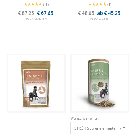
(18)
(1)
€ 87,25
€ 67,65
1
€ 48,05
ab € 45,25
1
(€ 67,65/Liter)
(€ 9,40/Liter)
Wunschvariante:
STRÖH Spurenelemente Pro Pellets 