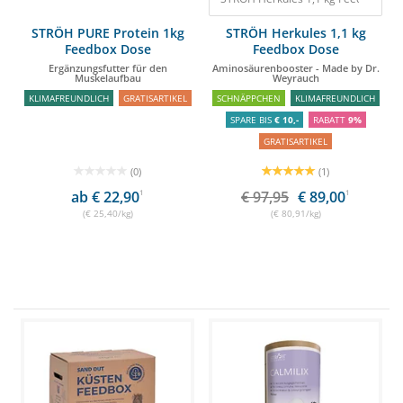
STRÖH PURE Protein 1kg
STRÖH Herkules 1,1 kg
Feedbox Dose
Feedbox Dose
Ergänzungsfutter für den
Aminosäurenbooster - Made by Dr.
Muskelaufbau
Weyrauch
KLIMAFREUNDLICH
GRATISARTIKEL
SCHNÄPPCHEN
KLIMAFREUNDLICH
SPARE BIS
€ 10,-
RABATT
9%
GRATISARTIKEL
(0)
(1)
ab € 22,90
1
€ 97,95
€ 89,00
1
(€ 25,40/kg)
(€ 80,91/kg)