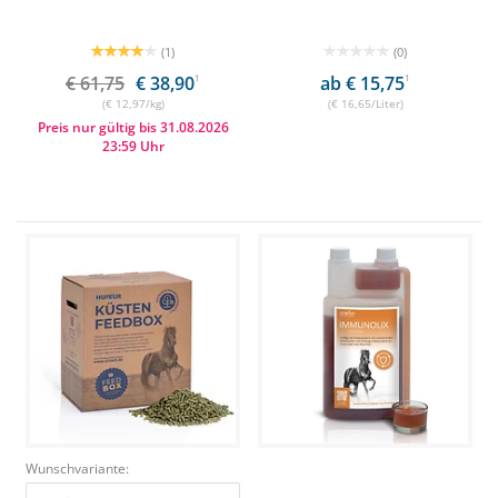
(1)
(0)
€ 61,75
€ 38,90
1
ab € 15,75
1
(€ 12,97/kg)
(€ 16,65/Liter)
Preis nur gültig bis 31.08.2026
23:59 Uhr
Wunschvariante: