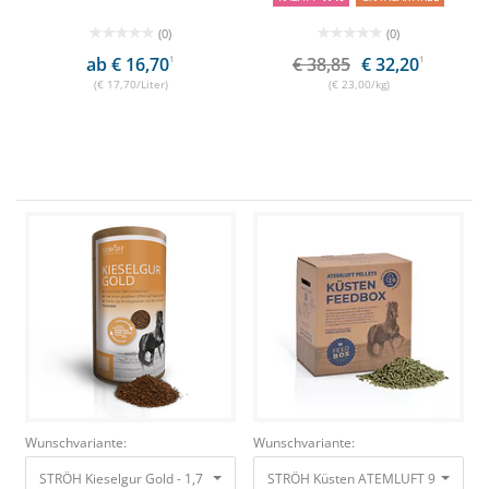
(0)
(0)
ab € 16,70
1
€ 38,85
€ 32,20
1
(€ 17,70/Liter)
(€ 23,00/kg)
Wunschvariante:
Wunschvariante:
STRÖH Kieselgur Gold - 1,7 kg Feedbox Dose Für Fell, Haut, Knochen und
STRÖH Küsten ATEMLUFT 9 kg Feed