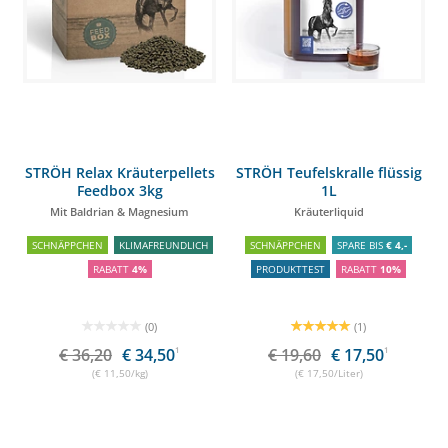
STRÖH Relax Kräuterpellets
STRÖH Teufelskralle flüssig
Feedbox 3kg
1L
Mit Baldrian & Magnesium
Kräuterliquid
SCHNÄPPCHEN
KLIMAFREUNDLICH
SCHNÄPPCHEN
SPARE BIS
€ 4,-
RABATT
4%
PRODUKTTEST
RABATT
10%
(0)
(1)
€ 36,20
€ 34,50
1
€ 19,60
€ 17,50
1
(€ 11,50/kg)
(€ 17,50/Liter)