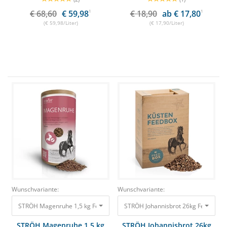
€ 68,60
€ 59,98
1
€ 18,90
ab € 17,80
1
(€ 59,98/Liter)
(€ 17,90/Liter)
Wunschvariante:
Wunschvariante:
STRÖH Magenruhe 1,5 kg Feedbox Dose Ergänzungsfutter für magenempf
STRÖH Johannisbrot 26kg Feedbox B
STRÖH Magenruhe 1,5 kg
STRÖH Johannisbrot 26kg