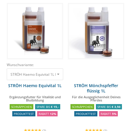
Wunschvariante:
STRÖH Haemo Equivital 1L Ergänzungsfutter für Vitalität und Blutbildung
6
STRÖH Haemo Equivital 1L
STRÖH Mönchspfeffer
flüssig 1L
Ergänzungsfutter für Vitalität und
Für die Ausgeglichenheit Deines
Blutbildung
Pferdes
SCHNÄPPCHEN
SPARE BIS
€ 15,-
SCHNÄPPCHEN
SPARE BIS
€ 3,50
PRODUKTTEST
RABATT
12%
PRODUKTTEST
RABATT
5%
(2)
(1)