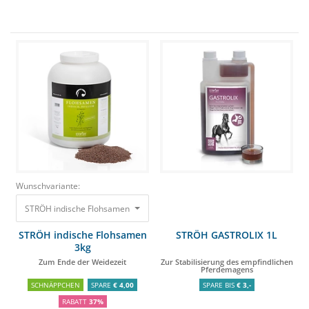
Wunschvariante:
STRÖH indische Flohsamen 3kg Zum Ende der Weidezeit
61,75 €
38,90 €
STRÖH indische Flohsamen
STRÖH GASTROLIX 1L
3kg
Zum Ende der Weidezeit
Zur Stabilisierung des empfindlichen
Pferdemagens
SCHNÄPPCHEN
SPARE
€ 4,00
SPARE BIS
€ 3,-
RABATT
37%