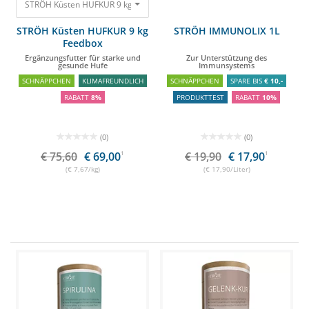
STRÖH Küsten HUFKUR 9 kg Feedbox Ergänzungsfutter für starke und ge
STRÖH Küsten HUFKUR 9 kg
STRÖH IMMUNOLIX 1L
Feedbox
Ergänzungsfutter für starke und
Zur Unterstützung des
gesunde Hufe
Immunsystems
SCHNÄPPCHEN
KLIMAFREUNDLICH
SCHNÄPPCHEN
SPARE BIS
€ 10,-
RABATT
8%
PRODUKTTEST
RABATT
10%
(0)
(0)
€ 75,60
€ 69,00
1
€ 19,90
€ 17,90
1
(€ 7,67/kg)
(€ 17,90/Liter)