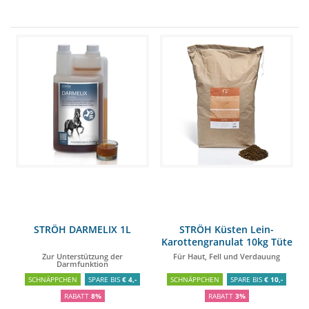
STRÖH DARMELIX 1L
STRÖH Küsten Lein-
Karottengranulat 10kg Tüte
Zur Unterstützung der
Für Haut, Fell und Verdauung
Darmfunktion
SCHNÄPPCHEN
SPARE BIS
€ 4,-
SCHNÄPPCHEN
SPARE BIS
€ 10,-
RABATT
8%
RABATT
3%