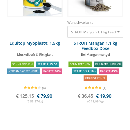
Wunschvariante:
STRÖH Mangan 1,1 kg Feedbox Do
Equitop Myoplast® 1,5kg
STRÖH Mangan 1,1 kg
Feedbox Dose
Muskelkraft & Rittigkeit
Bei Manganmangel
SCHNÄPPCHEN
SPARE
€ 15,00
SCHNÄPPCHEN
KLIMAFREUNDLICH
VERSANDKOSTENFREI
RABATT
36%
SPARE BIS
€ 10,-
RABATT
45%
GRATISARTIKEL
(4)
(1)
€ 125,15
€ 79,90
1
€ 36,45
€ 19,90
1
(€ 53,27/kg)
(€ 18,09/kg)