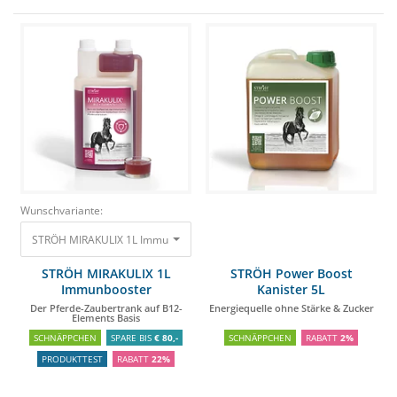
Wunschvariante:
STRÖH MIRAKULIX 1L Immunbooster Der Pferde-Zaubertrank auf B12-Ele
STRÖH MIRAKULIX 1L
STRÖH Power Boost
Immunbooster
Kanister 5L
Der Pferde-Zaubertrank auf B12-
Energiequelle ohne Stärke & Zucker
Elements Basis
SCHNÄPPCHEN
SPARE BIS
€ 80,-
SCHNÄPPCHEN
RABATT
2%
PRODUKTTEST
RABATT
22%