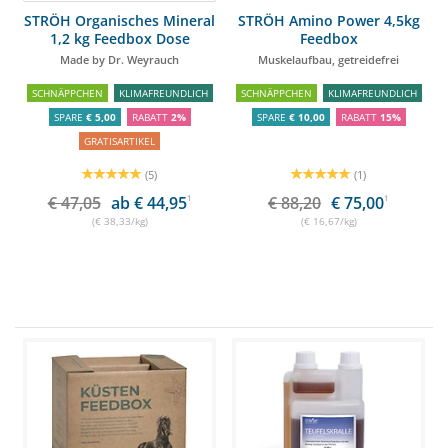
STRÖH Organisches Mineral
STRÖH Amino Power 4,5kg
1,2 kg Feedbox Dose
Feedbox
Made by Dr. Weyrauch
Muskelaufbau, getreidefrei
SCHNÄPPCHEN
KLIMAFREUNDLICH
SCHNÄPPCHEN
KLIMAFREUNDLICH
SPARE
€ 5,00
RABATT
2%
SPARE
€ 10,00
RABATT
15%
GRATISARTIKEL
(5)
(1)
€ 47,05
ab € 44,95
1
€ 88,20
€ 75,00
1
(€ 38,33/kg)
(€ 16,67/kg)