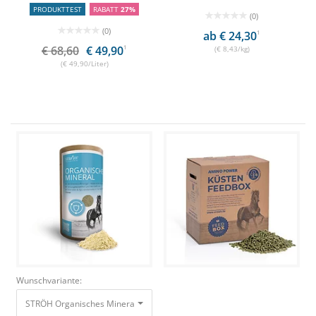
PRODUKTTEST
RABATT
27%
(0)
(0)
ab € 24,30
1
€ 68,60
€ 49,90
1
(€ 8,43/kg)
(€ 49,90/Liter)
Wunschvariante:
STRÖH Organisches Mineral 1,2 kg Feedbox Dose Made by Dr. Weyrauch