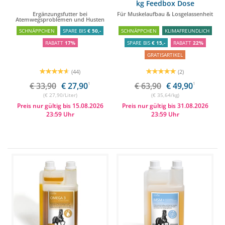
kg Feedbox Dose
Ergänzungsfutter bei
Für Muskelaufbau & Losgelassenheit
Atemwegsproblemen und Husten
SCHNÄPPCHEN
SPARE BIS
€ 50,-
SCHNÄPPCHEN
KLIMAFREUNDLICH
RABATT
17%
SPARE BIS
€ 15,-
RABATT
22%
GRATISARTIKEL
(44)
(2)
€ 33,90
€ 27,90
1
€ 63,90
€ 49,90
1
(€ 27,90/Liter)
(€ 35,64/kg)
Preis nur gültig bis 15.08.2026
Preis nur gültig bis 31.08.2026
23:59 Uhr
23:59 Uhr