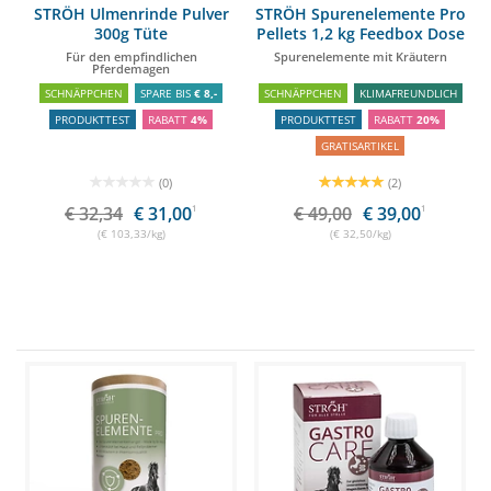
STRÖH Ulmenrinde Pulver
STRÖH Spurenelemente Pro
300g Tüte
Pellets 1,2 kg Feedbox Dose
Für den empfindlichen
Spurenelemente mit Kräutern
Pferdemagen
SCHNÄPPCHEN
SPARE BIS
€ 8,-
SCHNÄPPCHEN
KLIMAFREUNDLICH
PRODUKTTEST
RABATT
4%
PRODUKTTEST
RABATT
20%
GRATISARTIKEL
(0)
(2)
€ 32,34
€ 31,00
1
€ 49,00
€ 39,00
1
(€ 103,33/kg)
(€ 32,50/kg)