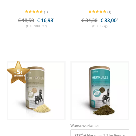
(1)
(1)
€ 18,50
€ 16,98
1
€ 34,30
€ 33,00
1
(€ 16,98/Liter)
(€ 3,30/kg)
Wunschvariante:
STRÖH Herkules 1,1 kg Feedbox Do