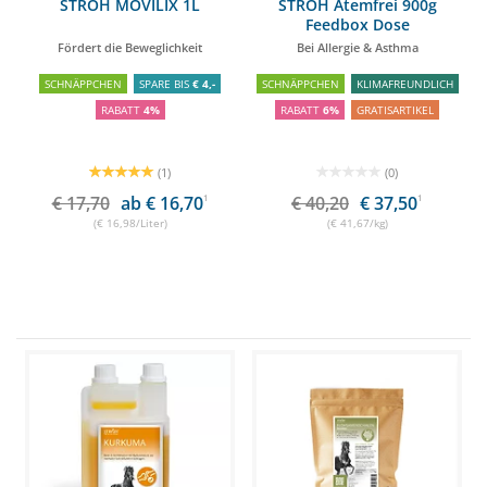
STRÖH MOVILIX 1L
STRÖH Atemfrei 900g
Feedbox Dose
Fördert die Beweglichkeit
Bei Allergie & Asthma
SCHNÄPPCHEN
SPARE BIS
€ 4,-
SCHNÄPPCHEN
KLIMAFREUNDLICH
RABATT
4%
RABATT
6%
GRATISARTIKEL
(1)
(0)
€ 17,70
ab € 16,70
1
€ 40,20
€ 37,50
1
(€ 16,98/Liter)
(€ 41,67/kg)