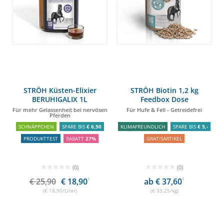
STRÖH Küsten-Elixier
STRÖH Biotin 1,2 kg
BERUHIGALIX 1L
Feedbox Dose
Für mehr Gelassenheit bei nervösen
Für Hufe & Fell - Getreidefrei
Pferden
SCHNÄPPCHEN
SPARE BIS
€ 6,50
KLIMAFREUNDLICH
SPARE BIS
€ 5,-
PRODUKTTEST
RABATT
27%
GRATISARTIKEL
(0)
(0)
€ 25,90
€ 18,90
1
ab € 37,60
1
(€ 18,90/Liter)
(€ 33,25/kg)