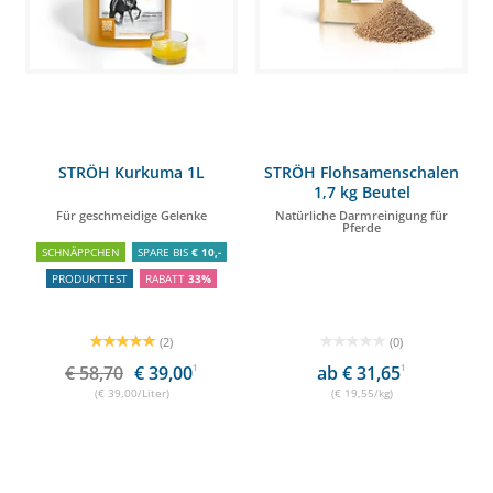
STRÖH Kurkuma 1L
STRÖH Flohsamenschalen
1,7 kg Beutel
Für geschmeidige Gelenke
Natürliche Darmreinigung für
Pferde
SCHNÄPPCHEN
SPARE BIS
€ 10,-
PRODUKTTEST
RABATT
33%
(2)
(0)
€ 58,70
€ 39,00
1
ab € 31,65
1
(€ 39,00/Liter)
(€ 19,55/kg)