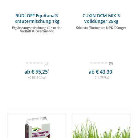
RUDLOFF Equitana®
CUXIN DCM MIX 5
Kräutermischung 1kg
Volldünger 25kg
Ergänzungsmischung für mehr
Stickstoffbetonter NPK-Dünger
Vielfalt & Geschmack
(0)
(0)
ab € 55,25
1
ab € 43,30
1
(€ 58,50/kg)
(€ 1,78/kg)