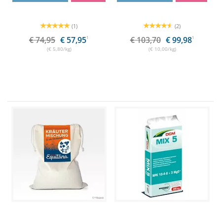
(1)
(2)
€ 74,95
€ 57,95
1
€ 103,70
€ 99,98
1
(€ 5,80/kg)
(€ 10,00/kg)