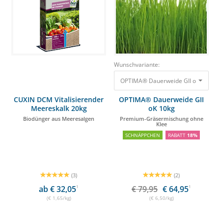
Wunschvariante:
OPTIMA® Dauerweide GII oK 10kg 
CUXIN DCM Vitalisierender
OPTIMA® Dauerweide GII
Meereskalk 20kg
oK 10kg
Biodünger aus Meeresalgen
Premium-Gräsermischung ohne
Klee
SCHNÄPPCHEN
RABATT
18%
(3)
(2)
ab € 32,05
1
€ 79,95
€ 64,95
1
(€ 1,65/kg)
(€ 6,50/kg)