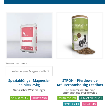
Wunschvariante:
Spezialdünger Magnesia-Kainit® 25kg Natürlicher Weidedünger
27,95 €
1
Spezialdünger Magnesia-
STRÖH - Pferdeweide
Kainit® 25kg
Kräuterbombe 1kg Feedbox
Dose
Natürlicher Weidedünger
Die Kräutersaat für eine
schmackhafte Pferdeweide
SCHNÄPPCHEN
RABATT
33%
SCHNÄPPCHEN
KLIMAFREUNDLICH
SPARE
€ 7,00
RABATT
3%