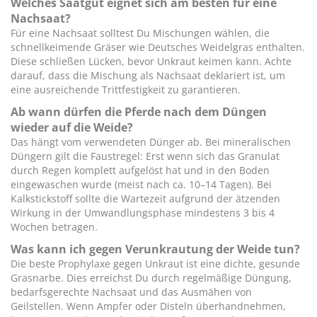
Welches Saatgut eignet sich am besten für eine
Nachsaat?
Für eine Nachsaat solltest Du Mischungen wählen, die
schnellkeimende Gräser wie Deutsches Weidelgras enthalten.
Diese schließen Lücken, bevor Unkraut keimen kann. Achte
darauf, dass die Mischung als Nachsaat deklariert ist, um
eine ausreichende Trittfestigkeit zu garantieren.
Ab wann dürfen die Pferde nach dem Düngen
wieder auf die Weide?
Das hängt vom verwendeten Dünger ab. Bei mineralischen
Düngern gilt die Faustregel: Erst wenn sich das Granulat
durch Regen komplett aufgelöst hat und in den Boden
eingewaschen wurde (meist nach ca. 10–14 Tagen). Bei
Kalkstickstoff sollte die Wartezeit aufgrund der ätzenden
Wirkung in der Umwandlungsphase mindestens 3 bis 4
Wochen betragen.
Was kann ich gegen Verunkrautung der Weide tun?
Die beste Prophylaxe gegen Unkraut ist eine dichte, gesunde
Grasnarbe. Dies erreichst Du durch regelmäßige Düngung,
bedarfsgerechte Nachsaat und das Ausmähen von
Geilstellen. Wenn Ampfer oder Disteln überhandnehmen,