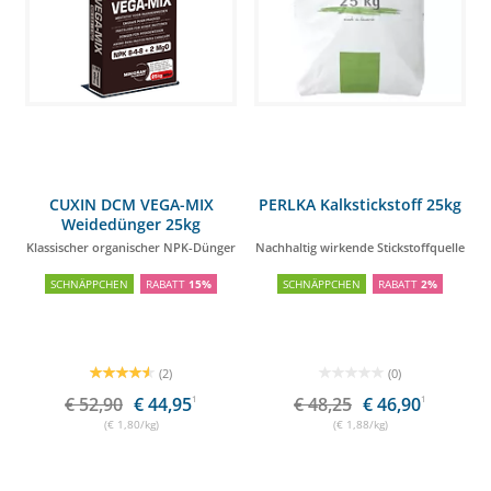
CUXIN DCM VEGA-MIX
PERLKA Kalkstickstoff 25kg
Weidedünger 25kg
Klassischer organischer NPK-Dünger
Nachhaltig wirkende Stickstoffquelle
SCHNÄPPCHEN
RABATT
15%
SCHNÄPPCHEN
RABATT
2%
(2)
(0)
€ 52,90
€ 44,95
1
€ 48,25
€ 46,90
1
(€ 1,80/kg)
(€ 1,88/kg)