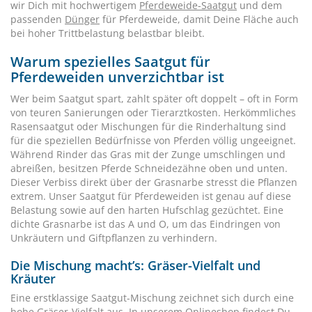
wir Dich mit hochwertigem
Pferdeweide-Saatgut
und dem
passenden
Dünger
für Pferdeweide, damit Deine Fläche auch
bei hoher Trittbelastung belastbar bleibt.
Warum spezielles Saatgut für
Pferdeweiden unverzichtbar ist
Wer beim Saatgut spart, zahlt später oft doppelt – oft in Form
von teuren Sanierungen oder Tierarztkosten. Herkömmliches
Rasensaatgut oder Mischungen für die Rinderhaltung sind
für die speziellen Bedürfnisse von Pferden völlig ungeeignet.
Während Rinder das Gras mit der Zunge umschlingen und
abreißen, besitzen Pferde Schneidezähne oben und unten.
Dieser Verbiss direkt über der Grasnarbe stresst die Pflanzen
extrem. Unser Saatgut für Pferdeweiden ist genau auf diese
Belastung sowie auf den harten Hufschlag gezüchtet. Eine
dichte Grasnarbe ist das A und O, um das Eindringen von
Unkräutern und Giftpflanzen zu verhindern.
Die Mischung macht’s: Gräser-Vielfalt und
Kräuter
Eine erstklassige Saatgut-Mischung zeichnet sich durch eine
hohe Gräser-Vielfalt aus. In unserem Onlineshop findest Du