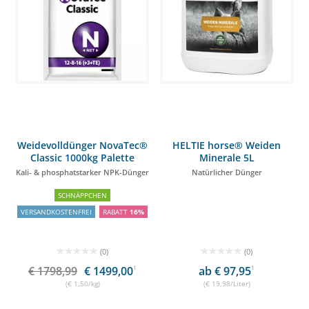
Weidevolldünger NovaTec®
HELTIE horse® Weiden
Classic 1000kg Palette
Minerale 5L
(40x25kg)
Kali- & phosphatstarker NPK-Dünger
Natürlicher Dünger
SCHNÄPPCHEN
VERSANDKOSTENFREI
RABATT
16%
(0)
(0)
€ 1798,99
€ 1499,00
1
ab € 97,95
1
(€ 1,50/kg)
(€ 19,98/Liter)