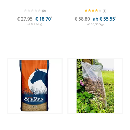
(0)
(1)
€ 27,95
€ 18,70
1
€ 58,80
ab € 55,55
1
(€ 0,75/kg)
(€ 56,99/kg)