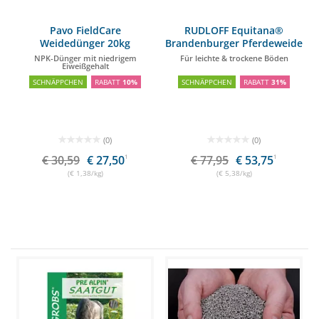
Pavo FieldCare
RUDLOFF Equitana®
Weidedünger 20kg
Brandenburger Pferdeweide
10kg
NPK-Dünger mit niedrigem
Für leichte & trockene Böden
Eiweißgehalt
SCHNÄPPCHEN
RABATT
10%
SCHNÄPPCHEN
RABATT
31%
(0)
(0)
€ 30,59
€ 27,50
1
€ 77,95
€ 53,75
1
(€ 1,38/kg)
(€ 5,38/kg)