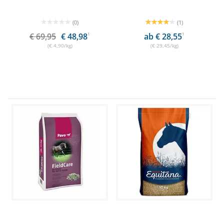
(0)
(1)
€ 69,95
€ 48,98
1
ab € 28,55
1
(€ 4,90/kg)
(€ 29,45/kg)