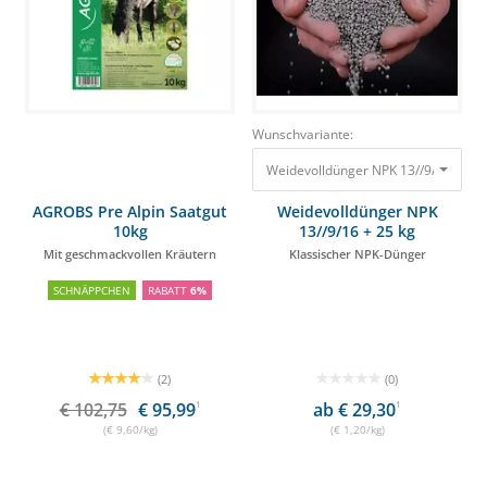
Wunschvariante:
AGROBS Pre Alpin Saatgut
Weidevolldünger NPK
10kg
13//9/16 + 25 kg
Mit geschmackvollen Kräutern
Klassischer NPK-Dünger
SCHNÄPPCHEN
RABATT
6%
(2)
(0)
€ 102,75
€ 95,99
1
ab € 29,30
1
(€ 9,60/kg)
(€ 1,20/kg)