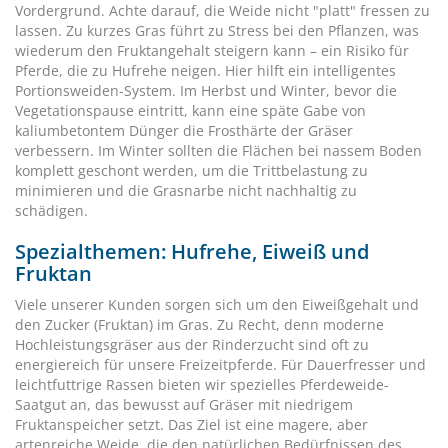
Vordergrund. Achte darauf, die Weide nicht "platt" fressen zu
lassen. Zu kurzes Gras führt zu Stress bei den Pflanzen, was
wiederum den Fruktangehalt steigern kann – ein Risiko für
Pferde, die zu Hufrehe neigen. Hier hilft ein intelligentes
Portionsweiden-System. Im Herbst und Winter, bevor die
Vegetationspause eintritt, kann eine späte Gabe von
kaliumbetontem Dünger die Frosthärte der Gräser
verbessern. Im Winter sollten die Flächen bei nassem Boden
komplett geschont werden, um die Trittbelastung zu
minimieren und die Grasnarbe nicht nachhaltig zu
schädigen.
Spezialthemen: Hufrehe, Eiweiß und
Fruktan
Viele unserer Kunden sorgen sich um den Eiweißgehalt und
den Zucker (Fruktan) im Gras. Zu Recht, denn moderne
Hochleistungsgräser aus der Rinderzucht sind oft zu
energiereich für unsere Freizeitpferde. Für Dauerfresser und
leichtfuttrige Rassen bieten wir spezielles Pferdeweide-
Saatgut an, das bewusst auf Gräser mit niedrigem
Fruktanspeicher setzt. Das Ziel ist eine magere, aber
artenreiche Weide, die den natürlichen Bedürfnissen des