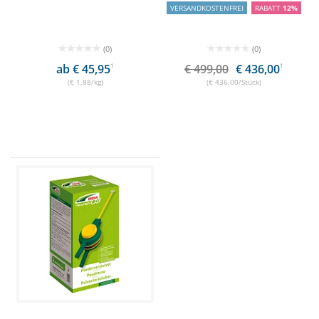
VERSANDKOSTENFREI
RABATT
12%
(0)
(0)
ab € 45,95
1
€ 499,00
€ 436,00
1
(€ 1,88/kg)
(€ 436,00/Stück)