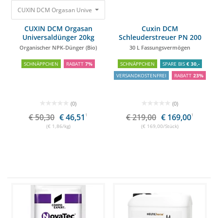
CUXIN DCM Orgasan Universaldünger 20kg Organischer NPK-Dünger (Bi
CUXIN DCM Orgasan
Cuxin DCM
Universaldünger 20kg
Schleuderstreuer PN 200
HOBBY
Organischer NPK-Dünger (Bio)
30 L Fassungsvermögen
SCHNÄPPCHEN
RABATT
7%
SCHNÄPPCHEN
SPARE BIS
€ 30,-
VERSANDKOSTENFREI
RABATT
23%
(0)
(0)
€ 50,30
€ 46,51
1
€ 219,00
€ 169,00
1
(€ 1,86/kg)
(€ 169,00/Stück)