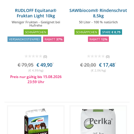
RUDLOFF Equitana®
SAWIbiocom® Rindenschrot
Fruktan Light 10kg
8,5kg
Weniger Fruktan - Geeignet bei
50 Liter - 100 % natürlich
Hufrehe
SCHNÄPPCHEN
SCHNÄPPCHEN
SPARE
€ 0,75
VERSANDKOSTENFREI
RABATT
37%
RABATT
12%
(0)
(0)
€ 79,95
€ 49,90
1
€ 20,00
€ 17,48
1
(€ 4,99/kg)
(€ 2,06/kg)
Preis nur gültig bis 15.08.2026
23:59 Uhr