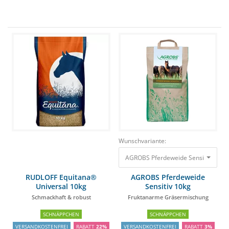
Wunschvariante:
AGROBS Pferdeweide Sensitiv 10kg
RUDLOFF Equitana®
AGROBS Pferdeweide
Universal 10kg
Sensitiv 10kg
Schmackhaft & robust
Fruktanarme Gräsermischung
SCHNÄPPCHEN
SCHNÄPPCHEN
VERSANDKOSTENFREI
RABATT
22%
VERSANDKOSTENFREI
RABATT
3%