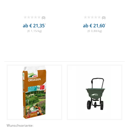
(0)
(0)
ab € 21,35
1
ab € 21,60
1
(€ 1,15/kg)
(€ 0,88/kg)
Wunschvariante: