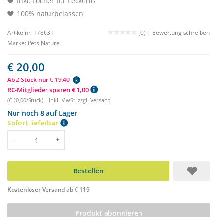
Inkl. Löcher für Leckerlis
100% naturbelassen
Artikelnr. 178631
(0) |
Bewertung schreiben
Marke:
Pets Nature
€ 20,00
Ab 2 Stück nur € 19,40
k
RC-Mitglieder sparen € 1,00
(€ 20,00/Stück) | inkl. MwSt. zzgl.
Versand
Nur noch 8 auf Lager
Sofort lieferbar
Menge
-
+
Bestellen
Kostenloser Versand ab € 119
Produkt abonnieren