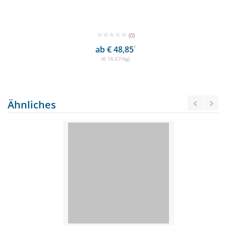
(0)
ab € 48,85
1
(€ 16,67/kg)
Ähnliches