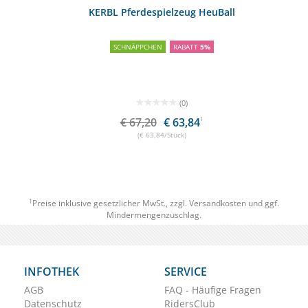
KERBL Pferdespielzeug HeuBall
SCHNÄPPCHEN
RABATT
5%
(0)
€ 67,20
€ 63,84
1
(€ 63,84/Stück)
1
Preise inklusive gesetzlicher MwSt., zzgl.
Versandkosten
und ggf.
Mindermengenzuschlag.
INFOTHEK
SERVICE
AGB
FAQ - Häufige Fragen
Datenschutz
RidersClub