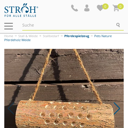
0
0
Navigation
ein-/ausblenden
Home
Stall & Weide
Stallbedarf
Pferdespielzeug
Pets Nature
Pferdeholz Weide