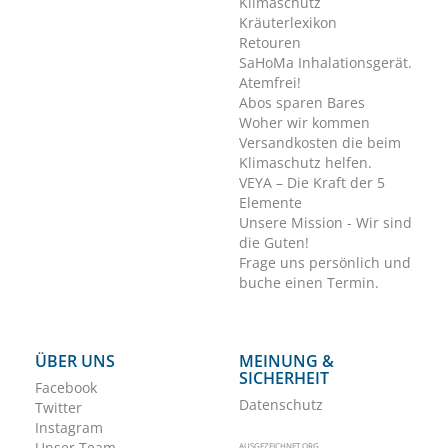
Klimaschutz
Kräuterlexikon
Retouren
SaHoMa Inhalationsgerät.
Atemfrei!
Abos sparen Bares
Woher wir kommen
Versandkosten die beim
Klimaschutz helfen.
VEYA – Die Kraft der 5
Elemente
Unsere Mission - Wir sind
die Guten!
Frage uns persönlich und
buche einen Termin.
ÜBER UNS
MEINUNG &
SICHERHEIT
Facebook
Datenschutz
Twitter
Instagram
Unser Team
AUSGEZEICHNET.ORG