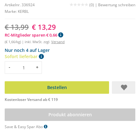
Artikelnr. 336924
(0) |
Bewertung schreiben
Marke:
KERBL
€ 13,99
€ 13,29
RC-Mitglieder sparen € 0,66
(€ 1,66/kg) | inkl. MwSt. zzgl.
Versand
Nur noch 4 auf Lager
Sofort lieferbar
Menge
-
+
Bestellen
Kostenloser Versand ab € 119
Produkt abonnieren
Save & Easy Spar Abo