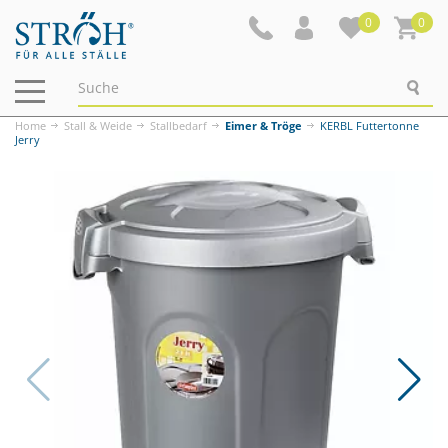
0
0
Navigation
ein-/ausblenden
Home
Stall & Weide
Stallbedarf
Eimer & Tröge
KERBL Futtertonne
Jerry