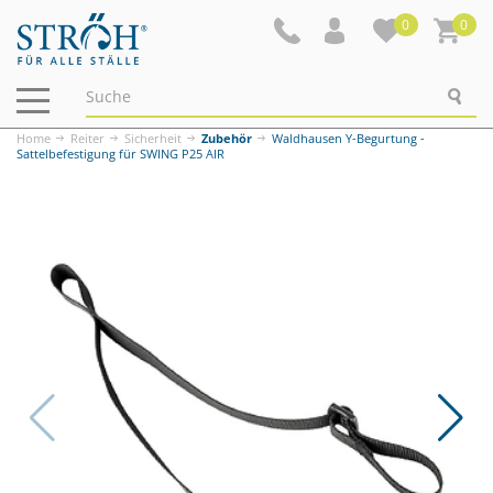
0
0
Navigation
ein-/ausblenden
Home
Reiter
Sicherheit
Zubehör
Waldhausen Y-Begurtung -
Sattelbefestigung für SWING P25 AIR