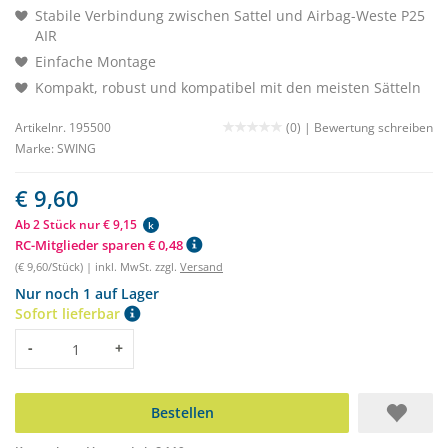
Stabile Verbindung zwischen Sattel und Airbag-Weste P25
AIR
Einfache Montage
Kompakt, robust und kompatibel mit den meisten Sätteln
Artikelnr. 195500
(0) |
Bewertung schreiben
Marke:
SWING
€ 9,60
Ab 2 Stück nur € 9,15
k
RC-Mitglieder sparen € 0,48
(€ 9,60/Stück) | inkl. MwSt. zzgl.
Versand
Nur noch 1 auf Lager
Sofort lieferbar
Menge
-
+
Bestellen